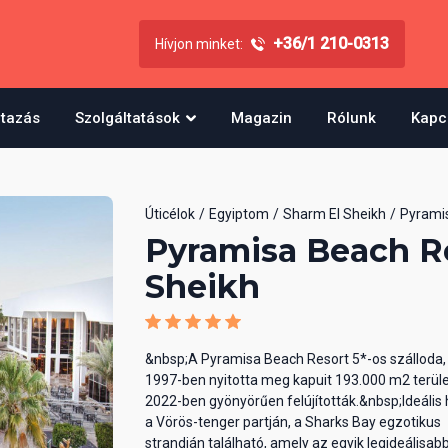
+36/1 210-0313
Hívjon minket:
utazás
Szolgáltatások
Magazin
Rólunk
Kapc
Úticélok
Egyiptom
Sharm El Sheikh
Pyrami
Pyramisa Beach R
Sheikh
&nbsp;A Pyramisa Beach Resort 5*-os szálloda,
1997-ben nyitotta meg kapuit 193.000 m2 terül
2022-ben gyönyörűen felújították.&nbsp;Ideális 
a Vörös-tenger partján, a Sharks Bay egzotikus
strandján található, amely az egyik legideálisab