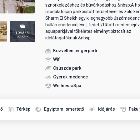
sznorkelezéshez és búvárkodáshoz.&nbsp;A ho
csodálatosan parkosított területeivel és zöld kert
Sharm El Sheikh egyik legnagyobb úszómedencé
hullámmedencéjével, fedett/fűtött medencéjév
aquaparkjával tökéletes élményt biztosít az
TOVÁBBI
27 KÉP
idelátogatóknak.&nbsp;
Közvetlen tengerparti
Wifi
Csúszda park
Gyerek medence
Wellness/Spa
tő
Térkép
Egyiptom ismertető
Időjárás
Fakul