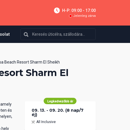
H-P: 09:00 - 17:00
Jelenleg zárva
solat
sa Beach Resort Sharm El Sheikh
esort Sharm El
Legkedvezőbb ár
 amely
09. 13. - 09. 20. (8 nap/7
eten és
éj)
helyen,
All Inclusive
b hely