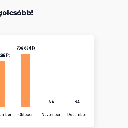
golcsóbb!
738 634 Ft
288 Ft
NA
NA
tember
Október
November
December