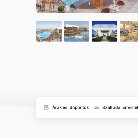
Árak és időpontok
Szálloda ismerte