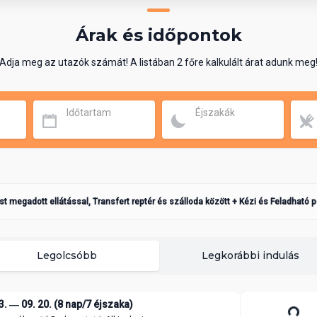
Árak és időpontok
Adja meg az utazók számát! A listában 2 főre kalkulált árat adunk meg
Időtartam
Éjszakák
ást megadott ellátással, Transfert reptér és szálloda között + Kézi és Feladható 
Legolcsóbb
Legkorábbi indulás
3. ― 09. 20. (8 nap/7 éjszaka)