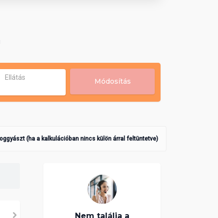
!
Ellátás
Módosítás
poggyászt (ha a kalkulációban nincs külön árral feltüntetve)
Nem találja a