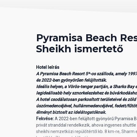
Pyramisa Beach Res
Sheikh ismertető
Hotel leírás
A Pyramisa Beach Resort 5*-os szálloda, amely 1997
és 2022-ben gyönyörűen felújították.
Ideális helyen, a Vörös-tenger partján, a Sharks Bay 
legideálisabb hely sznorkelezéshez és búvárkodásh
A hotel csodálatosan parkosított területeivel és zöld
úszómedencéjével, hullámmedencéjével, fedett/fűtöt
élményt biztosít az idelátogatóknak.
Fekvése:
A 2022-ben felújított gyönyörű Pyramisa 
privát stranddal rendelkezik, ahova ingyenes shuttle
sheikhi nemzetközi repülőtértől kb. 8 km-re, Sharm 