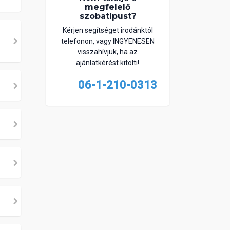
megfelelő
szobatípust?
Kérjen segítséget irodánktól
telefonon, vagy INGYENESEN
visszahívjuk, ha az
ajánlatkérést kitölti!
06-1-210-0313