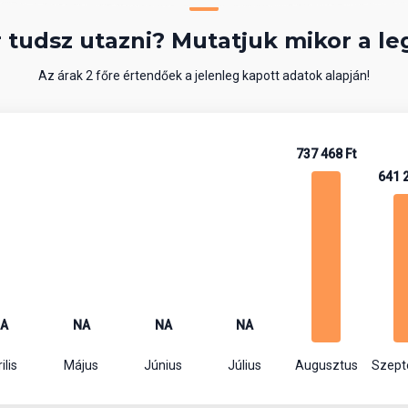
 tudsz utazni? Mutatjuk mikor a le
Az árak 2 főre értendőek a jelenleg kapott adatok alapján!
737 468 Ft
641 
A
NA
NA
NA
ilis
Május
Június
Július
Augusztus
Szep