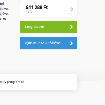
tel
641 288 Ft
jeivel,
/ 2 fő
jével,
el és
Megnézem
Ajánlatkérő kitöltése
tatív programok