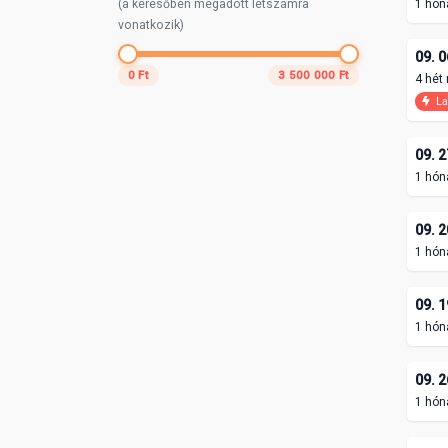
(a keresőben megadott létszámra
1 hón
vonatkozik)
09. 0
0 Ft
3 500 000 Ft
4 hét
La
09. 2
1 hón
09. 2
1 hón
09. 1
1 hón
09. 2
1 hón