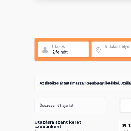
Utasok
Indulás helye
Az illetékes ár tartalmazza: Repülőjegy illetékkel, Száll
Összesen 61 ajánlat.
Utazásra szánt keret
09. 1
szobánként