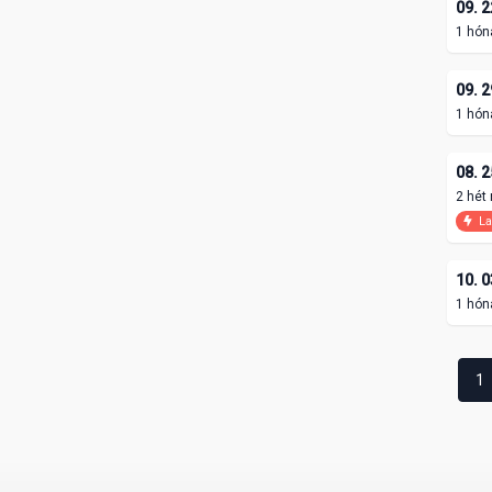
09. 2
1 hón
09. 2
1 hón
08. 2
2 hét
La
10. 0
1 hón
1