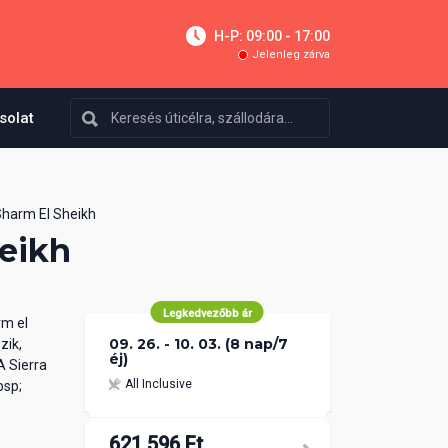
H-P: 09:00 - 17:00
Jelenleg zárva
solat
Sharm El Sheikh
heikh
Legkedvezőbb ár
rm el
09. 26. - 10. 03. (8 nap/7
zik,
éj)
A Sierra
All Inclusive
bsp;
621 596 Ft