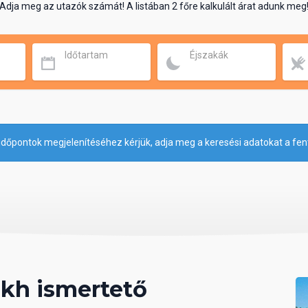
Adja meg az utazók számát! A listában 2 főre kalkulált árat adunk meg
Időtartam
Éjszakák
időpontok megjelenítéséhez kérjük, adja meg a keresési adatokat a fen
ikh ismertető