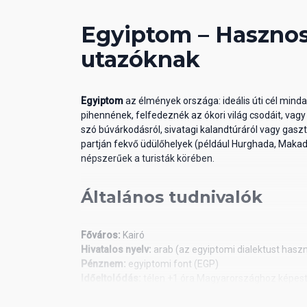
Egyiptom – Hasznos
utazóknak
Egyiptom
az élmények országa: ideális úti cél min
pihennének, felfedeznék az ókori világ csodáit, vag
szó búvárkodásról, sivatagi kalandtúráról vagy gasz
partján fekvő üdülőhelyek (például Hurghada, Maka
népszerűek a turisták körében.
Általános tudnivalók
Főváros:
Kairó
Hivatalos nyelv:
arab (az egyiptomi dialektust haszn
Pénznem:
egyiptomi font (EGP)
Időeltolódás:
télen +1 óra Magyarországhoz képest,
Beszélt nyelvek:
A turistaközpontokban sokan beszél