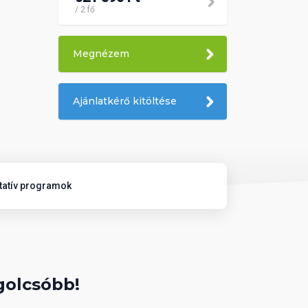
/ 2 fő
Megnézem
Ajánlatkérő kitöltése
tatív programok
golcsóbb!