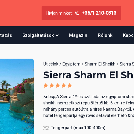
+36/1 210-0313
Hívjon minket:
utazás
Szolgáltatások
Magazin
Rólunk
Kapc
Úticélok
Egyiptom
Sharm El Sheikh
Sierra 
Sierra Sharm El S
&nbsp;A Sierra 4*-os szálloda az egyiptomi sha
sheikhi nemzetközi repülőtértől kb. 6 km-re feks
néhány perces autóútra a híres Naama Bay-től. 
hotel tengerpartja egy rövid sétával elérhető.&n
Tengerpart (max 100-400m)