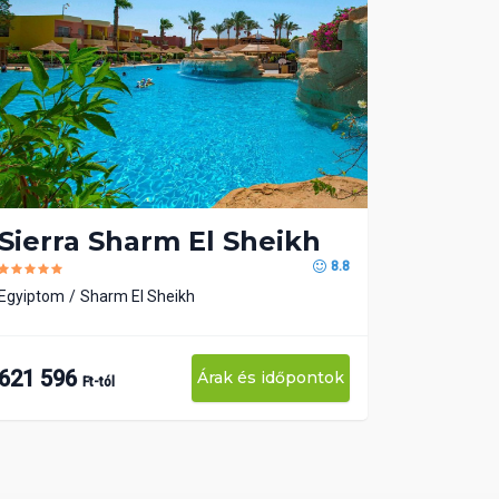
Sierra Sharm El Sheikh
8.8
Egyiptom
Sharm El Sheikh
621 596
Árak és időpontok
Ft-tól