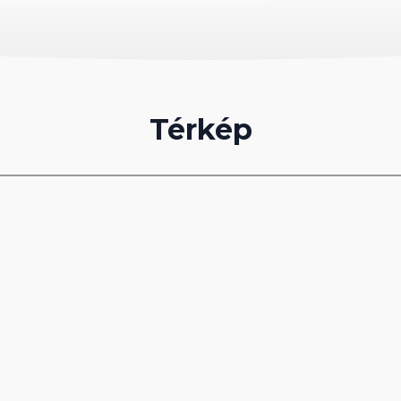
netrend szerinti járattal. Érkezés után transzfer
harm El Sheikh-en.
tőség: Szt. Katalin Kolostor, Mózes-hegyi
Térkép
lás Sharm El Sheikh-en.
 választott szállodában a megadott ellátással,
 illetékeket, a repülőtéren magyar nyelvű
dási biztosítást, az utasbiztosítást.