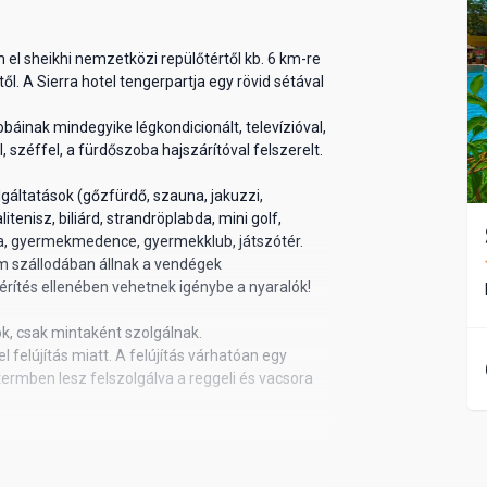
 el sheikhi nemzetközi repülőtértől kb. 6 km-re
l. A Sierra hotel tengerpartja egy rövid sétával
báinak mindegyike légkondicionált, televízióval,
, széffel, a fürdőszoba hajszárítóval felszerelt.
gáltatások (gőzfürdő, szauna, jakuzzi,
tenisz, biliárd, strandröplabda, mini golf,
da, gyermekmedence, gyermekklub, játszótér.
 szállodában állnak a vendégek
érítés ellenében vehetnek igénybe a nyaralók!
ók, csak mintaként szolgálnak.
felújítás miatt. A felújítás várhatóan egy
ermben lesz felszolgálva a reggeli és vacsora