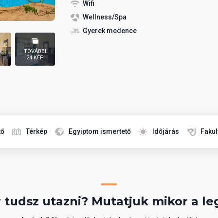
Wifi
Wellness/Spa
Gyerek medence
TOVÁBBI
24 KÉP
tő
Térkép
Egyiptom ismertető
Időjárás
Fakul
 tudsz utazni? Mutatjuk mikor a le