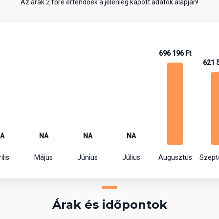
Az árak 2 főre értendőek a jelenleg kapott adatok alapján!
696 196 Ft
621 
A
NA
NA
NA
ilis
Május
Június
Július
Augusztus
Szep
Árak és időpontok