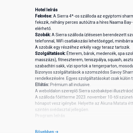
Hotel leírás
Fekvése:
A Sierra 4*-os szálloda az egyiptomi sharm
fekszik, néhány perces autóútra a híres Naama Bay-tő
elérhető.
Szobák:
A Sierra szálloda ízlésesen berendezett szo
telefonnal, WiFi csatlakozási lehetőséggel, minibárral
A szobák egy részéhez erkély vagy terasz tartozik.
Szolgáltatások:
Étterem, bárok, medencék, spa szol
masszázs), fitneszterem, teniszpálya, squash, asztali
szabadtéri sakk, vízi sportok a tengerparton, moso
Bizonyos szolgáltatások a szomszédos Savoy Sharm
rendelkezésére. Egyes szolgáltatásokat csak külön t
Ellátás:
Prémium all inclusive.
A weboldalon szereplő Sierra szobaképei illusztráci
A szálloda főétterme 2023. november 10-től szünetel 
hónapot vesz igénybe. Helyette az Akuna Matata étt
szintén svédasztal jellegűen.
Program leírás
Választható turnusok: 8 nap - 7 éj / 15 nap - 14 éj
1. NAP:
Bővebben