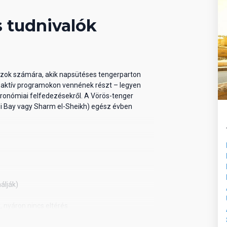
 tudnivalók
dazok számára, akik napsütéses tengerparton
y aktív programokon vennének részt – legyen
tronómiai felfedezésekről. A Vörös-tenger
di Bay vagy Sharm el-Sheikh) egész évben
álják)
 nyáron nincs eltérés
nek angolul, németül, franciául vagy oroszul.