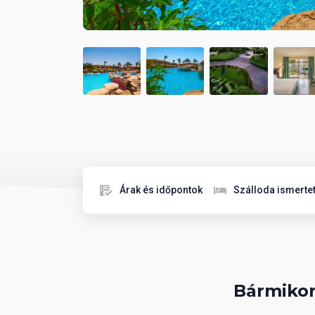
Árak és időpontok
Szálloda ismerte
Bármikor