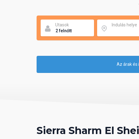
Utasok
Indulás helye
Az árak és 
Sierra Sharm El She