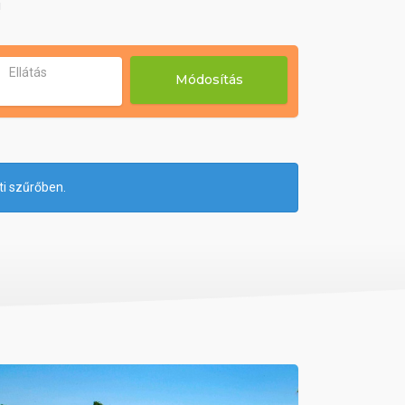
!
Ellátás
Módosítás
ti szűrőben.