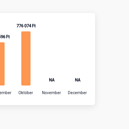
776 074 Ft
596 Ft
NA
NA
tember
Október
November
December