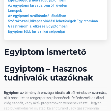
Egészségügyi helyzet Egyiptomban
Az egyiptomi társadalomról röviden
Ünnepek
Az egyiptomi szállásokról általában
Szórakozási, kikapcsolódási lehetőségek Egyiptomban
Gasztronómia, étkezés Egyiptomban
Egyiptom főbb turisztikai célpontjai
Egyiptom ismertető
Egyiptom – Hasznos
tudnivalók utazóknak
Egyiptom
az élmények országa: ideális úti cél mindazok számára,
akik napsütéses tengerparton pihennének, felfedeznék az ókori
világ csodáit, vagy aktív programokon vennének részt – legyen
szó búvárkodásról, sivatagi kalandtúráról vagy gasztronómiai