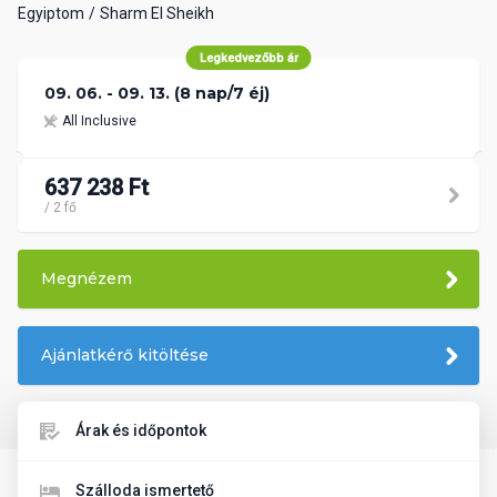
Egyiptom
Sharm El Sheikh
Legkedvezőbb ár
09. 06. - 09. 13. (8 nap/7 éj)
All Inclusive
637 238 Ft
/ 2 fő
Megnézem
Ajánlatkérő kitöltése
Árak és időpontok
Szálloda ismertető