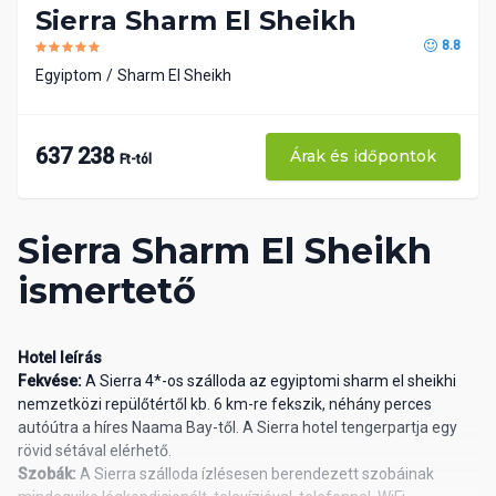
Sierra Sharm El Sheikh
8.8
Egyiptom
Sharm El Sheikh
637 238
Árak és időpontok
Ft-tól
Sierra Sharm El Sheikh
ismertető
Hotel leírás
Fekvése:
A Sierra 4*-os szálloda az egyiptomi sharm el sheikhi
nemzetközi repülőtértől kb. 6 km-re fekszik, néhány perces
autóútra a híres Naama Bay-től. A Sierra hotel tengerpartja egy
rövid sétával elérhető.
Szobák:
A Sierra szálloda ízlésesen berendezett szobáinak