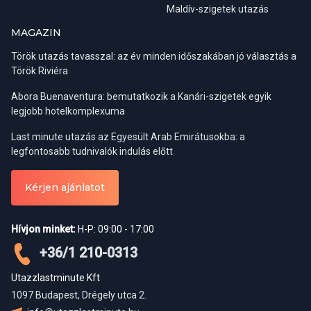
Maldív-szigetek utazás
MAGAZIN
Török utazás tavasszal: az év minden időszakában jó választás a
Török Riviéra
Abora Buenaventura: bemutatkozik a Kanári-szigetek egyik
legjobb hotelkomplexuma
Last minute utazás az Egyesült Arab Emirátusokba: a
legfontosabb tudnivalók indulás előtt
Kérjen ajánlatot
Hívjon minket:
H-P: 09:00 - 17:00
+36/1 210-0313
Utazzlastminute Kft
1097 Budapest, Drégely utca 2.