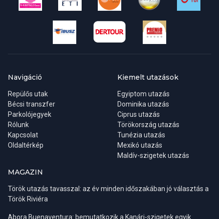
Navigáció
Kiemelt utazások
Repülős utak
Egyiptom utazás
Bécsi transzfer
Dominika utazás
Parkolójegyek
Ciprus utazás
Rólunk
Törökország utazás
Kapcsolat
Tunézia utazás
Oldaltérkép
Mexikó utazás
Biztonságos európai paradicsom és a görög vendégszeretet
Maldív-szigetek utazás
MAGAZIN
Utazási céljaink között elsődleges mindig, hogy családunkkal,
barátunkkal biztonságban, minél kellemesebb környezetben,
Török utazás tavasszal: az év minden időszakában jó választás a
privátszféránkat megőrizve tudjunk kikapcsolódni. Ezért hívják
Török Riviéra
nyaralásnak és utazásnak. A görög felelősök is ebből adódóan
mindig találnak rá megoldást, hpo De mi a helyzet a biztonsággal?
Abora Buenaventura: bemutatkozik a Kanári-szigetek egyik