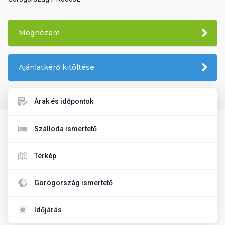
Megnézem
Ajánlatkérő kitöltése
Árak és időpontok
Szálloda ismertető
Térkép
Görögország ismertető
Időjárás