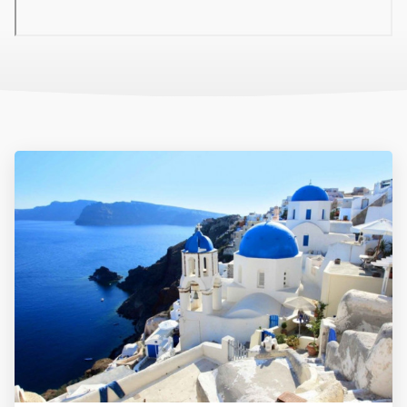
Szolgáltatások
a 3 egységből álló szállás minden stúdiója felújított;
recepció, medence, medence bár, kert, WIFI (ingyenes);
A felsorolt szolgáltatásokat, azok idősávjának, illetve helyének
biztosítását a szálloda - előzetes bejelentés nélkül - bármikor
módosíthatja vagy bizonyos esetekben korlátozhatja,
szüneteltetheti (pl. szezonalitás, időjárási viszonyok, vis major,
stb.)
Szállás
Modernül berendezett, felújított kétágyas, erkélyes, kertre néző
stúdiók, melyben felszerelt konyhasarok (hűtő, tea- és kávéfőző,
főzőlap, elektromos vízforraló, tányérok és evőeszközök a
stúdióban elhelyezhető létszámra), fürdőszoba törölközővel és
hajszárítóval (zuhanyzós), egyénileg szabályozható
légkondicionáló, televízió található. Ágyneműt és törölközőt