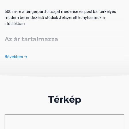
500 m-re a tengerparttól ;saját medence és pool bár ;erkélyes
modern berendezésű stúdiók ;felszerelt konyhasarok a
stúdiókban
Az ár tartalmazza
A repülőjegyet, adókat és illetékeket, a repülőtéri transzfert a
Bővebben
hotelbe és vissza, a szállást a szerződés szerinti éjszakára, a
megadott ellátást, a helyi magyar nyelvű asszisztenciát
Külön fizetendő: a személyes kiadások, a térítés ellenében
igénybe vehető szolgáltatások, a fakultatív kirándulások díja
Elhelyezkedés
Térkép
Az apartmanház Falirakiban, a tengerparttól kb. 500 m-re
található. Az Anthony Quinn öböl kb. 1,5 km-re, a Rodosz
Waterpark pedig kb. 3,5 km-re fekszik. A repülőtér 13 km-re
található a szálláshelytől