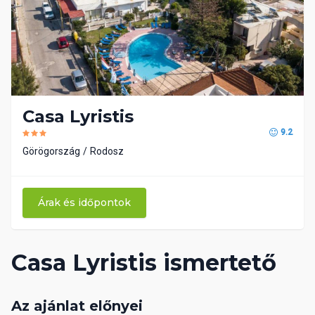
Casa Lyristis
9.2
Görögország
Rodosz
Árak és időpontok
Casa Lyristis ismertető
Az ajánlat előnyei