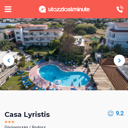
9.2
Casa Lyristis
Görögország
Rodosz