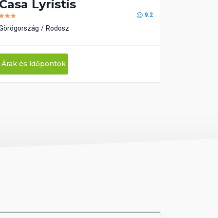
Casa Lyristis
9.2
Görögország
Rodosz
Árak és időpontok