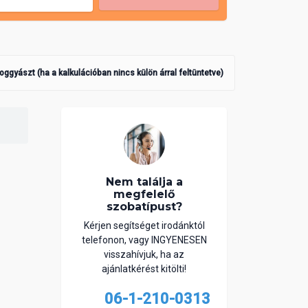
poggyászt (ha a kalkulációban nincs külön árral feltüntetve)
Nem találja a
megfelelő
szobatípust?
Kérjen segítséget irodánktól
telefonon, vagy INGYENESEN
visszahívjuk, ha az
ajánlatkérést kitölti!
06-1-210-0313