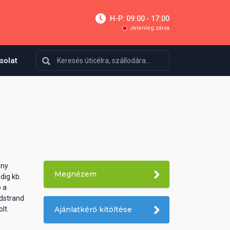
H-P: 09:00 - 17:00
Jelenleg zárva
solat
ony
Megnézem
dig kb.
ó a
adstrand
lt.
Ajánlatkérő kitöltése