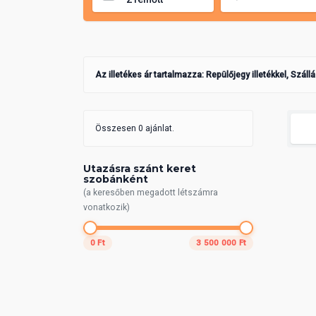
Az illetékes ár tartalmazza: Repülőjegy illetékkel, Száll
Összesen 0 ajánlat.
Utazásra szánt keret
szobánként
(a keresőben megadott létszámra
vonatkozik)
0 Ft
3 500 000 Ft