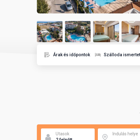
Árak és időpontok
Szálloda ismerte
Utasok
Indulás helye