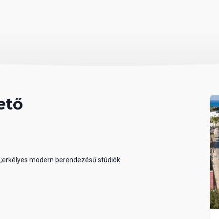
ető
r ;erkélyes modern berendezésű stúdiók