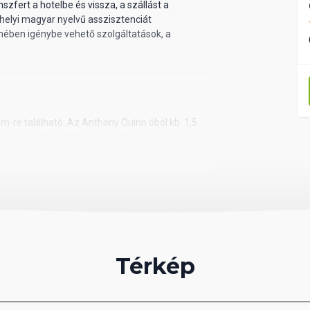
nszfert a hotelbe és vissza, a szállást a
 helyi magyar nyelvű asszisztenciát
enében igénybe vehető szolgáltatások, a
m-re található. Az Anthony Quinn öböl kb. 1,5
k. A repülőtér 13 km-re található a
Térkép
l vagy személyi igazolvány szükséges,