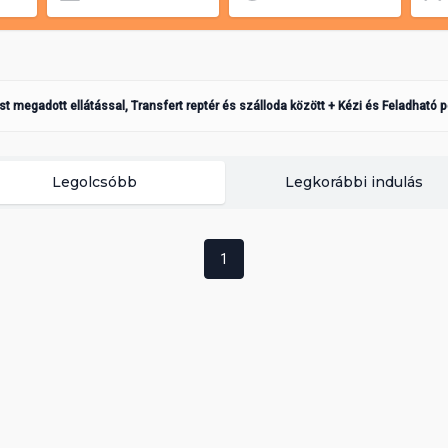
ást megadott ellátással, Transfert reptér és szálloda között + Kézi és Feladható 
Legolcsóbb
Legkorábbi indulás
1