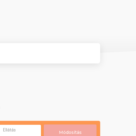
!
Ellátás
Módosítás