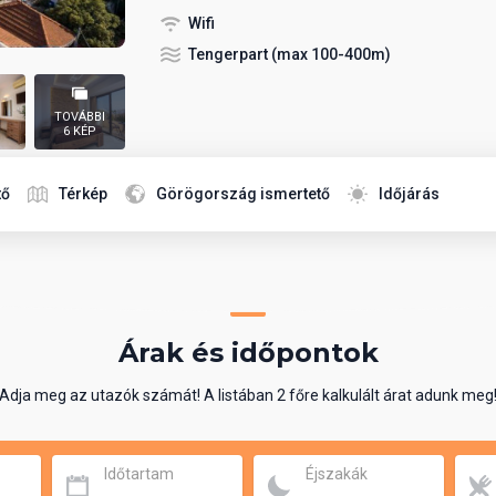
Wifi
Tengerpart (max 100-400m)
TOVÁBBI
6 KÉP
tő
Térkép
Görögország ismertető
Időjárás
Árak és időpontok
Adja meg az utazók számát! A listában 2 főre kalkulált árat adunk meg
Időtartam
Éjszakák