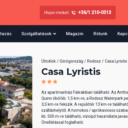
+36/1 210-0313
Hívjon minket:
utazás
Szolgáltatások
Magazin
Rólunk
Kapc
Úticélok
Görögország
Rodosz
Casa Lyristis
Casa Lyristis
Az apartmanház Falirakiban található. Az Anth
Quinn öböl kb. 1,5 km-re, a Rodosz Waterpark pe
3,5 km-re fekszik. A repülőtér 13 km-re találhat
szálláshelytől. A homokos / aprókavicsos szab
kb. 500 m-re található, vízicipő használata javaso
Önellátással foglalható.