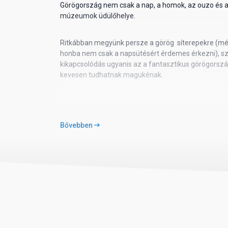
Poggyászinformáció: feladható poggyász max. 20 kg/
Görögország nem csak a nap, a homok, az ouzo és
db, 10x30x20 cm)
múzeumok üdülőhelye.
Ritkábban megyünk persze a görög síterepekre (mégi
honba nem csak a napsütésért érdemes érkezni), sz
kikapcsolódás ugyanis az a fantasztikus görögorszá
kevesen tudhatnak magukénak.
A hazai utazók
Bővebben
Mi, magyarok így sokkal inkább használjuk ki a vilá
vadállatokkal (köztük vad delfinekkel, vad teknősökk
szerzetes fókákkal) is egyre több hazai látogató is
kínálatában már nem minden a napsütötte tengerpart
őshazájának alap prezentálása. Az utazási igények 
nagy többségét arra kényszerítette, hogy bővítse a 
programjainak felhozatalát.