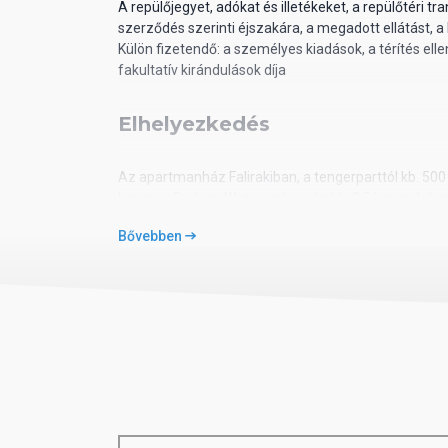
A repülőjegyet, adókat és illetékeket, a repülőtéri tra
szerződés szerinti éjszakára, a megadott ellátást, a
Külön fizetendő: a személyes kiadások, a térítés ell
fakultatív kirándulások díja
Elhelyezkedés
Az apartmanház Falirakiban, a tengerparttól kb. 500 
km-re, a Rodosz Waterpark pedig kb. 3,5 km-re fekszi
szálláshelytől
Bővebben
Ellátás
önellátás
Információ
Görögországba történő beutazáshoz érvényes útlevé