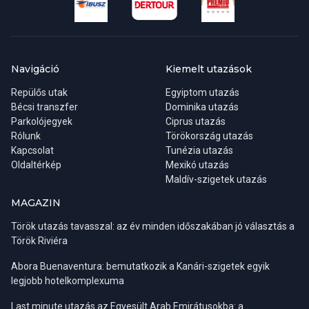
Navigáció
Kiemelt utazások
Repülős utak
Egyiptom utazás
Bécsi transzfer
Dominika utazás
Parkolójegyek
Ciprus utazás
Rólunk
Törökország utazás
Kapcsolat
Tunézia utazás
Oldaltérkép
Mexikó utazás
Biztonságos európai paradicsom és a görög vendégszeretet
Maldív-szigetek utazás
MAGAZIN
Utazási céljaink között elsődleges mindig, hogy családunkkal,
barátunkkal biztonságban, minél kellemesebb környezetben,
Török utazás tavasszal: az év minden időszakában jó választás a
privátszféránkat megőrizve tudjunk kikapcsolódni. Ezért hívják
Török Riviéra
nyaralásnak és utazásnak. A görög felelősök is ebből adódóan
mindig találnak rá megoldást, hpo De mi a helyzet a biztonsággal?
Abora Buenaventura: bemutatkozik a Kanári-szigetek egyik
Görögország Európa egyik legbiztonságosabb országa, 100% -
legjobb hotelkomplexuma
ban biztonságban érezhetjük magunkat. A személyes holmikra
Last minute utazás az Egyesült Arab Emirátusokba: a
vonatkozó alapvető óvintézkedések megakadályozzák a kisebb