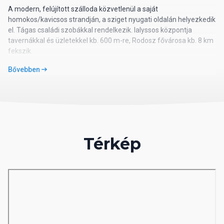
A modern, felújított szálloda közvetlenül a saját
homokos/kavicsos strandján, a sziget nyugati oldalán helyezkedik
el. Tágas családi szobákkal rendelkezik. Ialyssos központja
tavernákkal és üzletekkel kb. 600 m-re, Rodosz fővárosa kb. 8 km
fekszik.
Bővebben
02 Szálloda távolsága
távolság a tengerparttól: közvetlen
távolság a repülőtértől: kb. 6 km
távolság a központtól: kb. 600 m (Ialyssos), kb. 8 km
(Rodosz)
Térkép
távolság a vásárlási lehetőségektől: kb. 600 m
03 Szobák felszereltsége
Superior-szobák