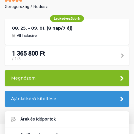
Görögország
Rodosz
Legkedvezőbb ár
08. 25. - 09. 01. (8 nap/7 éj)
All Inclusive
1 365 800 Ft
/ 2 fő
Megnézem
Ajánlatkérő kitöltése
Árak és időpontok