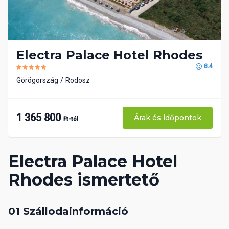
Electra Palace Hotel Rhodes
8.4
Görögország
Rodosz
1 365 800
Árak és időpontok
Ft-tól
Electra Palace Hotel
Rhodes ismertető
01 Szállodainformáció