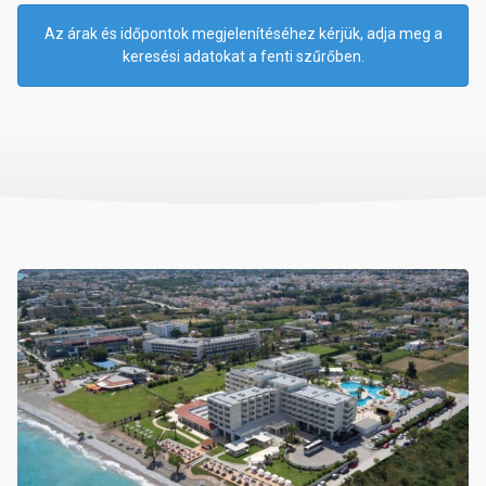
Az árak és időpontok megjelenítéséhez kérjük, adja meg a
keresési adatokat a fenti szűrőben.