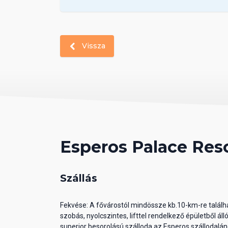
Vissza
Esperos Palace Reso
Szállás
Fekvése: A fővárostól mindössze kb.10-km-re találh
szobás, nyolcszintes, lifttel rendelkező épületből ál
superior besorolású szálloda az Esperos szállodalán