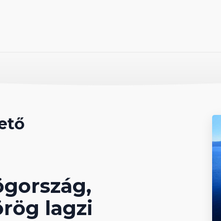
ető
ögország,
rög lagzi