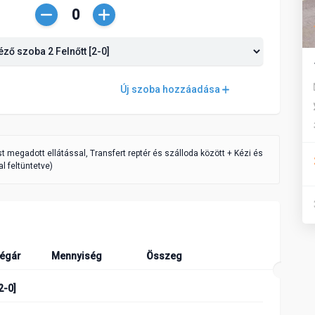
Csökkentés
Növelés
Új szoba hozzáadása
ást megadott ellátással, Transfert reptér és szálloda között + Kézi és
l feltüntetve)
égár
Mennyiség
Összeg
2-0]