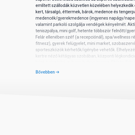
említett szállodák közvetlen közelében helyezkedik 
kert, társalgó, éttermek, bárok, medence és tengerpa
medencék/gyerekmedence (ingyenes napágy/napernyő
valamint parkoló szolgálja vendégek kényelmét. Aktí
teniszpálya, mini golf, hetente többször felnőtt/gy
Felár ellenében széf (a recepciónál), spa/wellness
fitnesz), gyerek felügyelet, mini market, szobaszerví
sporteszközök kérhetők/igénybe vehetők. Elhelyezés
kertre néző kétágyas szobában, központi légkondicio
hűtő, hajszárító, zuhany, balkon/terasz. Ellátás: Félp
Bővebben