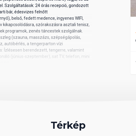
el. Szolgáltatások: 24 órás recepció, gondozott
rti bár, édesvizes felnőtt
), belső, fedett medence, ingyenes WIFI,
v kikapcsolódásra, szórakozásra asztali tenisz,
erek programok, zenés táncestek szolgálnak.
 részleg (szauna, masszázs, szépségápolás,
z, autóbérlés, a tengerparton vízi
: Ízlésesen berendezett, tengerre, valamint
náló (június-szeptember), sat TV, telefon, mini
anzió
Térkép