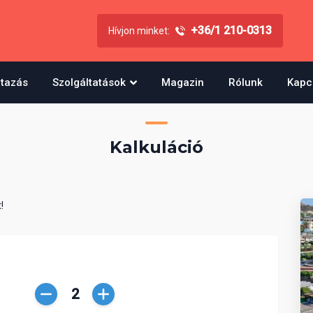
+36/1 210-0313
Hívjon minket:
utazás
Szolgáltatások
Magazin
Rólunk
Kapc
Kalkuláció
!
Csökkentés
Növelés