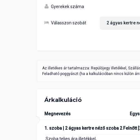
Gyerekek száma
Válasszon szobát
Az illetékes ár tartalmazza: Repülőjegy illetékkel, Száll
Feladható poggyászt (ha a kalkulációban nincs külön árra
Árkalkuláció
Megnevezés
Egys
1. szoba | 2 ágyas kertre néző szoba 2 Felnőtt [
Szoba teljes ára illetékkel,