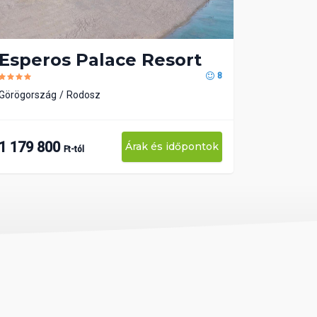
Esperos Palace Resort
8
Görögország
Rodosz
1 179 800
Árak és időpontok
Ft-tól