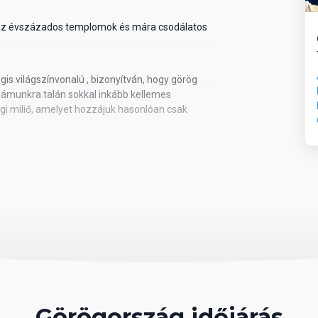
 az évszázados templomok és mára csodálatos
s világszínvonalú , bizonyítván, hogy görög
ámunkra talán sokkal inkább kellemes
gi miliő, amelyet hozzájuk hasonlóan csak
gszínvonalú étkezési lehetőségeket és a
el, medvékkel, farkasokkal, borzokkal és
merkedhet meg, hiszen az utazási irodák
ok, fullos szállodák és a finom ételek
sokasodása, változása az irodák és szervezők
görög desztinációkat és főleg azok tematikus
Görögország időjárás