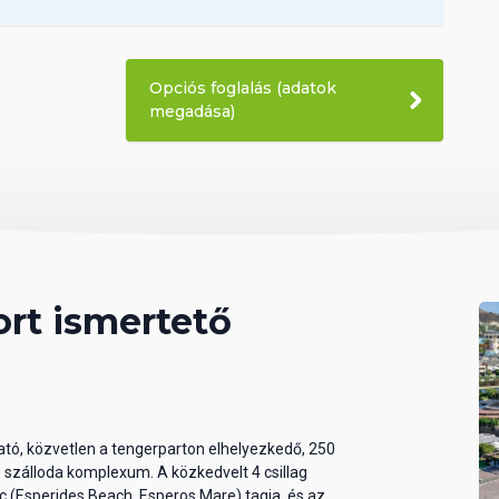
Opciós foglalás (adatok
megadása)
rt ismertető
ató, közvetlen a tengerparton elhelyezkedő, 250
ló szálloda komplexum. A közkedvelt 4 csillag
c (Esperides Beach, Esperos Mare) tagja, és az