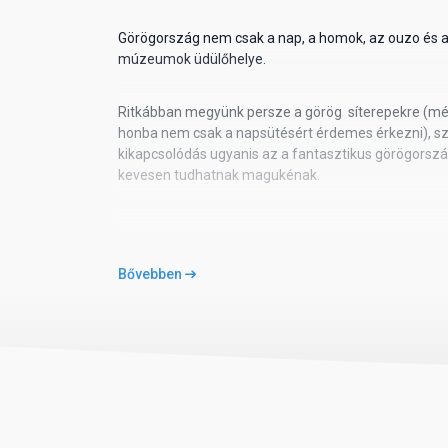
Görögország nem csak a nap, a homok, az ouzo és
múzeumok üdülőhelye.
Ritkábban megyünk persze a görög síterepekre (mégi
honba nem csak a napsütésért érdemes érkezni), sz
kikapcsolódás ugyanis az a fantasztikus görögorszá
kevesen tudhatnak magukénak.
A hazai utazók
Bővebben
Mi, magyarok így sokkal inkább használjuk ki a vilá
vadállatokkal (köztük vad delfinekkel, vad teknősökk
szerzetes fókákkal) is egyre több hazai látogató is
kínálatában már nem minden a napsütötte tengerpart
őshazájának alap prezentálása. Az utazási igények 
nagy többségét arra kényszerítette, hogy bővítse a 
programjainak felhozatalát.