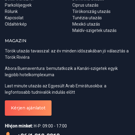
Parkolójegyek
Ciprus utazás
Rólunk
Törökország utazás
Kapcsolat
Tunézia utazás
Oldaltérkép
Mexikó utazás
Maldív-szigetek utazás
MAGAZIN
Török utazás tavasszal: az év minden időszakában jó választás a
Török Riviéra
Abora Buenaventura: bemutatkozik a Kanári-szigetek egyik
legjobb hotelkomplexuma
Last minute utazás az Egyesült Arab Emirátusokba: a
legfontosabb tudnivalók indulás előtt
Kérjen ajánlatot
Hívjon minket:
H-P: 09:00 - 17:00