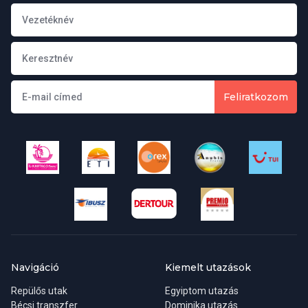
Feliratkozom
Navigáció
Kiemelt utazások
Repülős utak
Egyiptom utazás
Bécsi transzfer
Dominika utazás