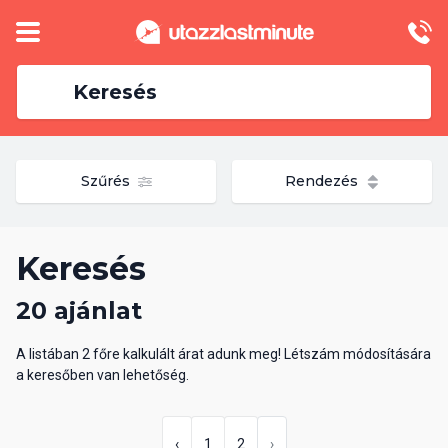
Keresés
Szűrés
Rendezés
Keresés
20 ajánlat
A listában 2 főre kalkulált árat adunk meg! Létszám módosítására
a keresőben van lehetőség.
‹
1
2
›