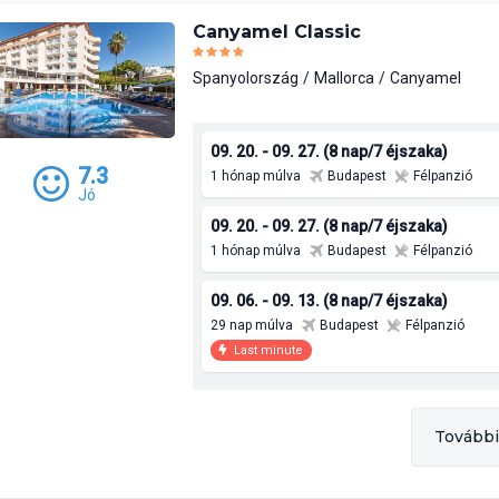
Canyamel Classic
Spanyolország
Mallorca
Canyamel
09. 20. - 09. 27. (8 nap/7 éjszaka)
7.3
1 hónap múlva
Budapest
Félpanzió
Jó
09. 20. - 09. 27. (8 nap/7 éjszaka)
1 hónap múlva
Budapest
Félpanzió
09. 06. - 09. 13. (8 nap/7 éjszaka)
29 nap múlva
Budapest
Félpanzió
Last minute
További