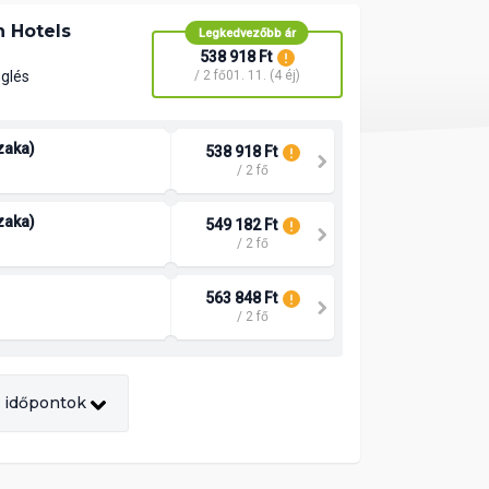
 Hotels
Legkedvezőbb ár
538 918 Ft
nglés
/ 2 fő
01. 11. (4 éj)
szaka)
538 918 Ft
/ 2 fő
szaka)
549 182 Ft
/ 2 fő
563 848 Ft
/ 2 fő
 időpontok