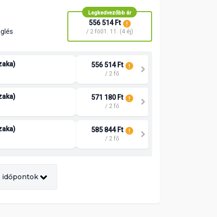
Legkedvezőbb ár
556 514 Ft
nglés
/ 2 fő
01. 11. (4 éj)
szaka)
556 514 Ft
/ 2 fő
szaka)
571 180 Ft
/ 2 fő
szaka)
585 844 Ft
/ 2 fő
 időpontok