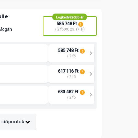
lle
Legkedvezőbb ár
585 748 Ft
 Mogan
/ 2 fő
09. 23. (7 éj)
585 748 Ft
/ 2 fő
617 116 Ft
/ 2 fő
633 482 Ft
/ 2 fő
 időpontok