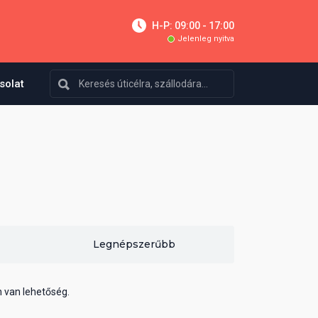
H-P: 09:00 - 17:00
Jelenleg nyitva
solat
Legnépszerűbb
n van lehetőség.