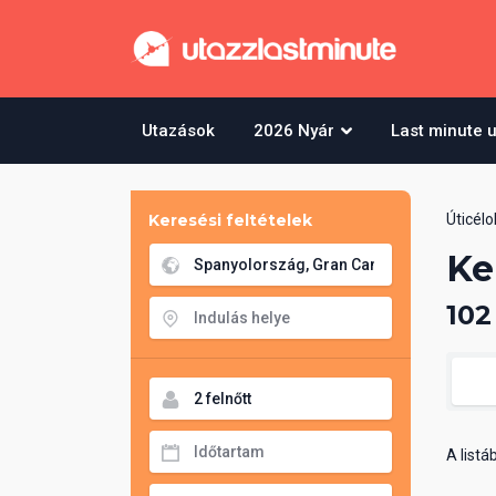
Utazások
2026 Nyár
Last minute 
Keresési feltételek
Úticélo
Ke
102
A list