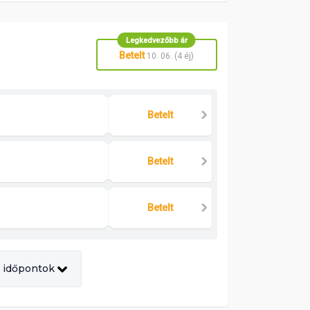
Legkedvezőbb ár
Betelt
10. 06. (4 éj)
Betelt
Betelt
Betelt
 időpontok