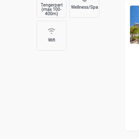
Tengerpart
Wellness/Spa
(max 100-
400m)
Wifi