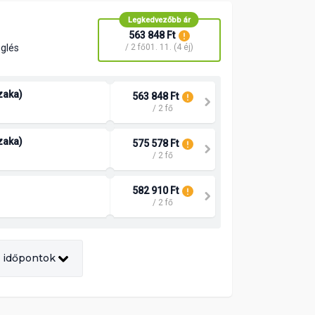
Legkedvezőbb ár
563 848 Ft
nglés
/ 2 fő
01. 11. (4 éj)
szaka)
563 848 Ft
/ 2 fő
szaka)
575 578 Ft
/ 2 fő
582 910 Ft
/ 2 fő
 időpontok