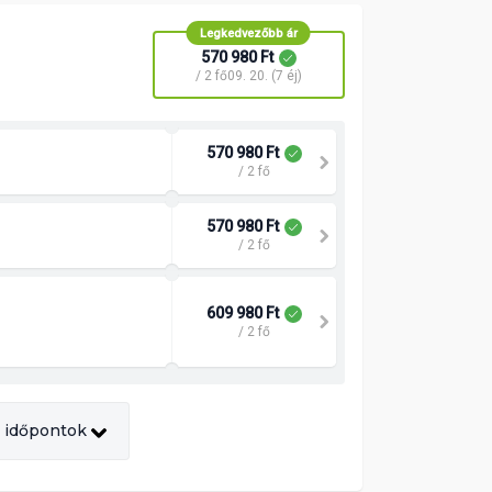
Legkedvezőbb ár
570 980 Ft
/ 2 fő
09. 20. (7 éj)
570 980 Ft
/ 2 fő
570 980 Ft
/ 2 fő
609 980 Ft
/ 2 fő
 időpontok