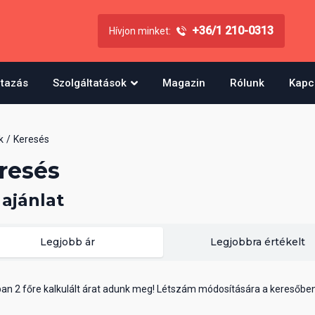
+36/1 210-0313
Hívjon minket:
utazás
Szolgáltatások
Magazin
Rólunk
Kapc
k
Keresés
resés
 ajánlat
Legjobb ár
Legjobbra értékelt
ában 2 főre kalkulált árat adunk meg! Létszám módosítására a keresőbe