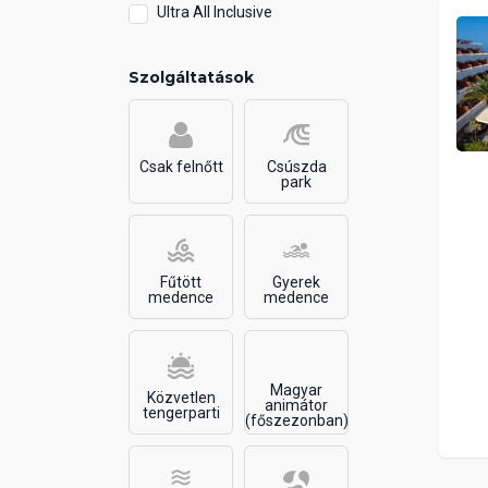
Ultra All Inclusive
Szolgáltatások
Csak felnőtt
Csúszda
park
Fűtött
Gyerek
medence
medence
Magyar
Közvetlen
animátor
tengerparti
(főszezonban)