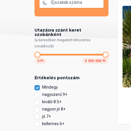
Utazásra szánt keret
szobánként
(a keresőben megadott létszámra
vonatkozik)
0 Ft
3 500 000 Ft
Értékelés pontszám
Mindegy
nagyszerű 9+
kiváló 8.5+
nagyon jó 8+
jó 7+
kellemes 6+