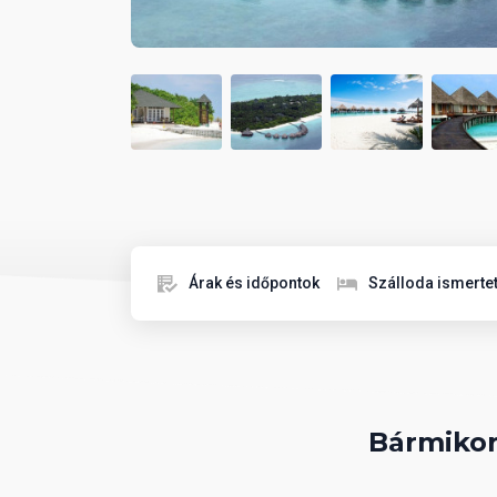
Árak és időpontok
Szálloda ismerte
Bármikor