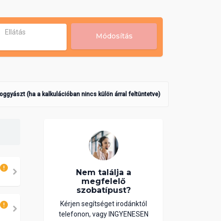
Ellátás
Módosítás
poggyászt (ha a kalkulációban nincs külön árral feltüntetve)
Nem találja a
megfelelő
szobatípust?
Kérjen segítséget irodánktól
telefonon, vagy INGYENESEN