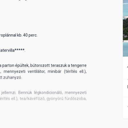
roplánnal kb. 40 perc.
atervilla*****.
 parton épültek, bútorozott teraszuk a tengerre
mennyezeti ventilátor, minibár (térítés ell.),
ott zuhanyzó.
ellemzi. Bennük légkondicionáló, mennyezeti
(térítés ell.), tea/kávéfőző, gyönyörű fürdőszoba,
dszerben történnek. 10.00-24.00-ig korlátlanul
ka, rum, egyes koktélok, ásványvíz, üdítőitalok