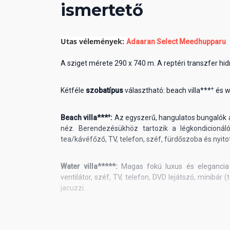
ismertető
Utas vélemények:
Adaaran Select Meedhupparu
A sziget mérete 290 x 740 m. A reptéri transzfer hid
+
Kétféle
szobatípus
választható: beach villa***
és w
+
Beach villa***
:
Az egyszerű, hangulatos bungalók a
néz. Berendezésükhöz tartozik a légkondicionáló, 
tea/kávéfőző, TV, telefon, széf, fürdőszoba és nyit
Water villa*****:
Magas fokú luxus és elegancia j
ventilátor, széf, TV, telefon, DVD lejátszó, minibár 
jacuzzi.
Ellátás:
All inclusive, a
főétkezések svédasztalos ren
fogyasztható asztali bor, sör, whisky, konyak, vod