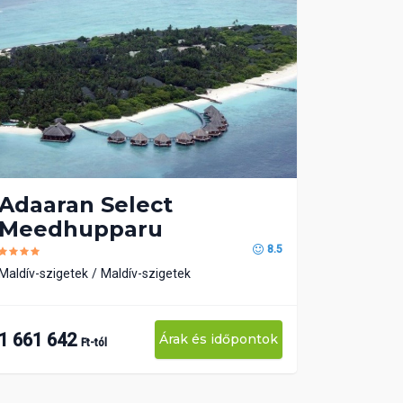
Adaaran Select
Meedhupparu
8.5
Maldív-szigetek
Maldív-szigetek
1 661 642
Árak és időpontok
Ft-tól