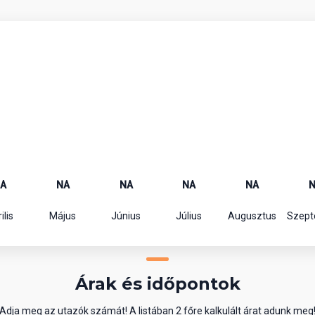
A
NA
NA
NA
NA
ilis
Május
Június
Július
Augusztus
Szep
Árak és időpontok
Adja meg az utazók számát! A listában 2 főre kalkulált árat adunk meg