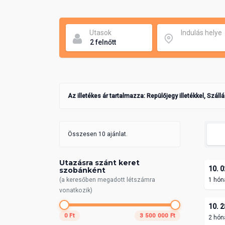
Utasok
Indulás helye
Az illetékes ár tartalmazza: Repülőjegy illetékkel, Száll
Összesen 10 ajánlat.
Utazásra szánt keret
10. 0
szobánként
(a keresőben megadott létszámra
1 hón
vonatkozik)
10. 2
0 Ft
3 500 000 Ft
2 hón