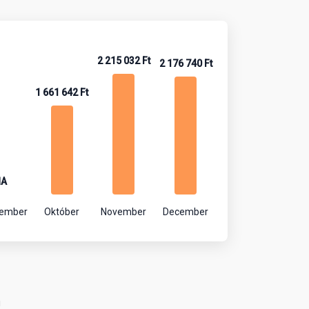
2 215 032 Ft
2 176 740 Ft
1 661 642 Ft
NA
tember
Október
November
December
!