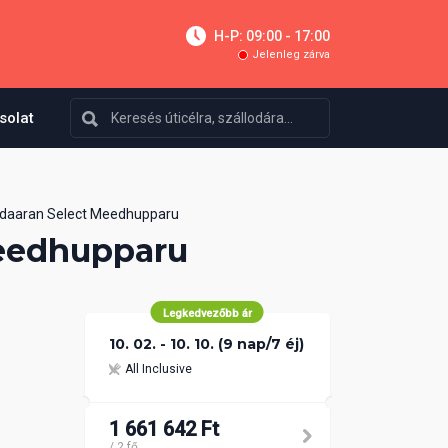
H-P: 09:00 - 17:00
Jelenleg zárva
solat
daaran Select Meedhupparu
eedhupparu
Legkedvezőbb ár
10. 02. - 10. 10. (9 nap/7 éj)
All Inclusive
1 661 642 Ft
/ 2 fő