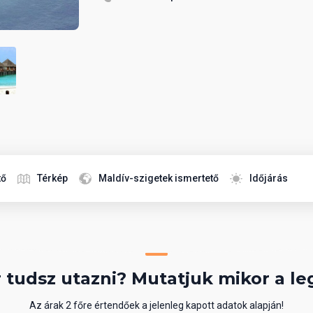
tő
Térkép
Maldív-szigetek ismertető
Időjárás
 tudsz utazni? Mutatjuk mikor a le
Az árak 2 főre értendőek a jelenleg kapott adatok alapján!