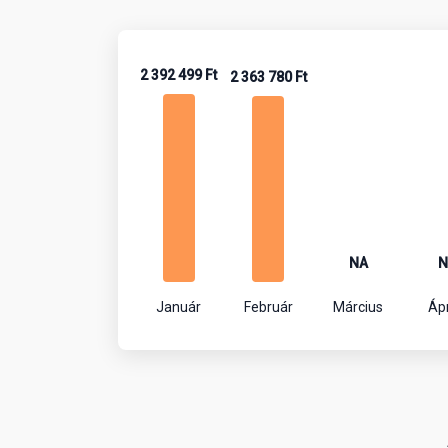
2 392 499 Ft
2 363 780 Ft
NA
N
Január
Február
Március
Ápr