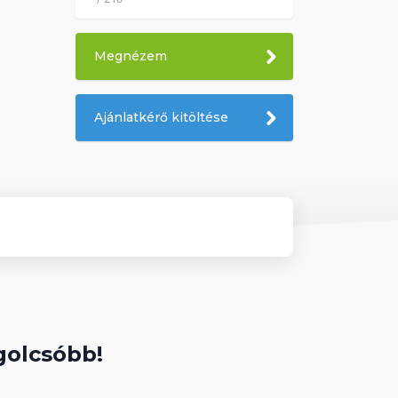
Megnézem
Ajánlatkérő kitöltése
golcsóbb!