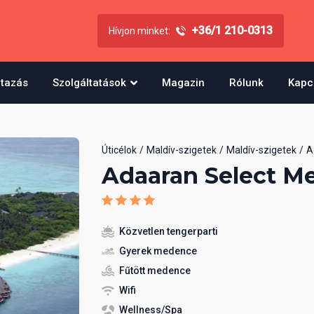
+36/1 210-0313
Hívjon minket:
utazás
Szolgáltatások
Magazin
Rólunk
Kapc
Úticélok
Maldív-szigetek
Maldív-szigetek
A
Adaaran Select M
Közvetlen tengerparti
Gyerek medence
Fűtött medence
Wifi
Wellness/Spa