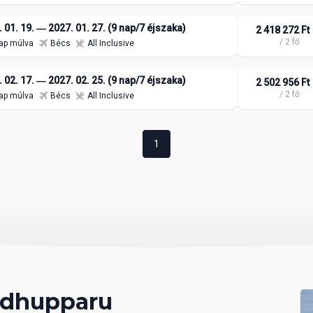
 01. 19. ― 2027. 01. 27. (9 nap/7 éjszaka)
2 418 272 Ft
/ 2 fő
ap múlva
Bécs
All Inclusive
 02. 17. ― 2027. 02. 25. (9 nap/7 éjszaka)
2 502 956 Ft
/ 2 fő
ap múlva
Bécs
All Inclusive
1
edhupparu