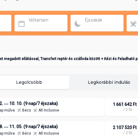
Időtartam
Éjszakák
ást megadott ellátással, Transfert reptér és szálloda között + Kézi és Feladható 
Legolcsóbb
Legkorábbi indulás
2. ― 10. 10. (9 nap/7 éjszaka)
1 661 642 Ft
/ 2 fő
ap múlva
Bécs
All Inclusive
8. ― 11. 05. (9 nap/7 éjszaka)
2 107 520 Ft
/ 2 fő
ap múlva
Bécs
All Inclusive