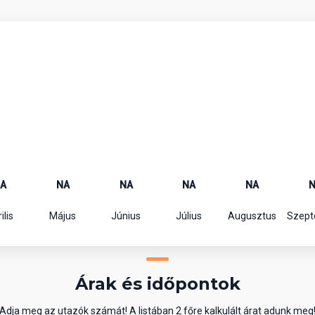
A
NA
NA
NA
NA
ilis
Május
Június
Július
Augusztus
Szep
Árak és időpontok
Adja meg az utazók számát! A listában 2 főre kalkulált árat adunk meg