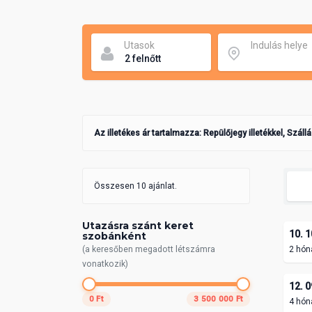
Utasok
Indulás helye
Az illetékes ár tartalmazza: Repülőjegy illetékkel, Száll
Összesen 10 ajánlat.
Utazásra szánt keret
10. 1
szobánként
(a keresőben megadott létszámra
2 hón
vonatkozik)
12. 0
0 Ft
3 500 000 Ft
4 hón