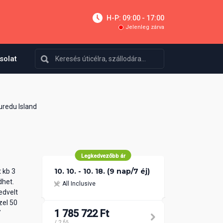
H-P: 09:00 - 17:00
Jelenleg zárva
solat
uredu Island
Legkedvezőbb ár
10. 10. - 10. 18. (9 nap/7 éj)
t kb 3
dhet.
All Inclusive
edvelt
zel 50
1 785 722 Ft
7
/ 2 fő