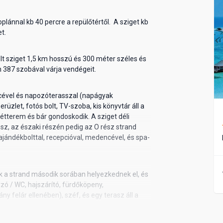
oplánnal kb 40 percre a repülőtértől. A sziget kb
t.
elt sziget 1,5 km hosszú és 300 méter széles és
 387 szobával várja vendégeit.
vel és napozóterasszal (napágyak
üzlet, fotós bolt, TV-szoba, kis könyvtár áll a
étterem és bár gondoskodik. A sziget déli
sz, az északi részén pedig az O rész strand
l, ajándékbolttal, recepcióval, medencével, és spa-
ók a strand második sorában helyezkednek el, és
zó / WC, hajszárító, fürdőköpeny,
ny felár ellenében), széf, és egy terasz áll a
t a kerti bungalow-nak, de a strand első sorában