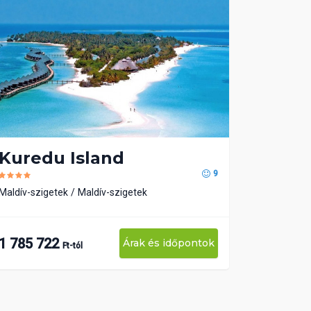
Kuredu Island
9
Maldív-szigetek
Maldív-szigetek
1 785 722
Árak és időpontok
Ft-tól