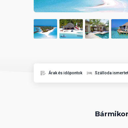
Árak és időpontok
Szálloda ismerte
Bármikor