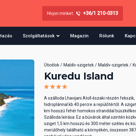
+36/1 210-0313
Hívjon minket:
utazás
Szolgáltatások
Magazin
Rólunk
Kapc
Úticélok
Maldív-szigetek
Maldív-szigetek
K
Kuredu Island
A szálloda Lhavijani Atoll északi részén fekszik,
hidroplánnal kb 40 percre a repülőtértől. A szige
km hosszú fehér homokos stranddal büszkélke
Szálloda leírása: Ez a búvárok által szintén közk
sziget 1,5 km hosszú és 300 méter széles és kö
merülőhely található a környékén, összesen 38