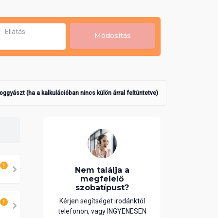
Ellátás
Módosítás
poggyászt (ha a kalkulációban nincs külön árral feltüntetve)
Nem találja a
megfelelő
szobatípust?
Kérjen segítséget irodánktól
telefonon, vagy INGYENESEN