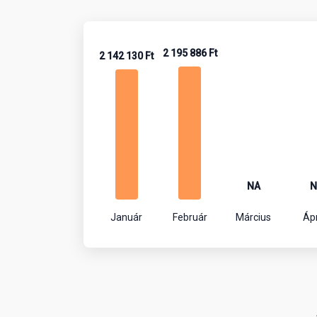
2 195 886 Ft
2 142 130 Ft
NA
N
Január
Február
Március
Ápr