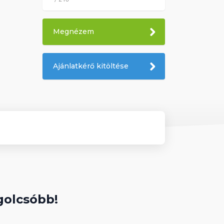
Megnézem
Ajánlatkérő kitöltése
golcsóbb!