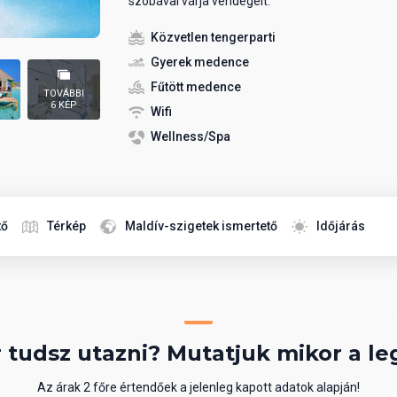
szobával várja vendégeit.
Közvetlen tengerparti
Gyerek medence
Fűtött medence
TOVÁBBI
6 KÉP
Wifi
Wellness/Spa
tő
Térkép
Maldív-szigetek ismertető
Időjárás
 tudsz utazni? Mutatjuk mikor a le
Az árak 2 főre értendőek a jelenleg kapott adatok alapján!