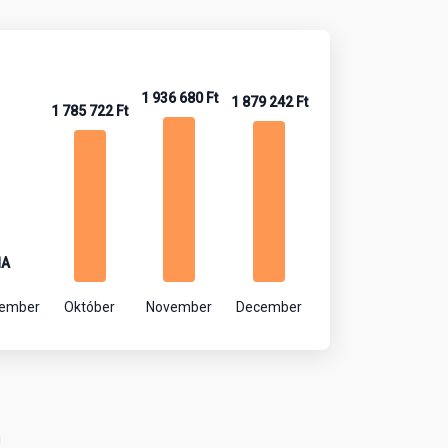
1 936 680 Ft
1 879 242 Ft
1 785 722 Ft
NA
tember
Október
November
December
!