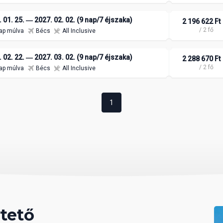
 01. 25. ― 2027. 02. 02. (9 nap/7 éjszaka)
2 196 622 Ft
/ 2 fő
ap múlva
Bécs
All Inclusive
 02. 22. ― 2027. 03. 02. (9 nap/7 éjszaka)
2 288 670 Ft
/ 2 fő
ap múlva
Bécs
All Inclusive
1
tető