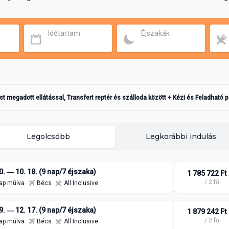
Időtartam
Éjszakák
ást megadott ellátással, Transfert reptér és szálloda között + Kézi és Feladható 
Legolcsóbb
Legkorábbi indulás
0. ― 10. 18. (9 nap/7 éjszaka)
1 785 722 Ft
/ 2 fő
ap múlva
Bécs
All Inclusive
9. ― 12. 17. (9 nap/7 éjszaka)
1 879 242 Ft
/ 2 fő
ap múlva
Bécs
All Inclusive