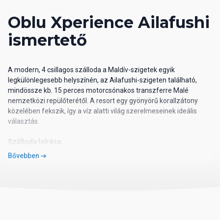
Oblu Xperience Ailafushi
ismertető
A modern, 4 csillagos szálloda a Maldív-szigetek egyik
legkülönlegesebb helyszínén, az Ailafushi-szigeten található,
mindössze kb. 15 perces motorcsónakos transzferre Malé
nemzetközi repülőterétől. A resort egy gyönyörű korallzátony
közelében fekszik, így a víz alatti világ szerelmeseinek ideális
választás.
Szálloda leírása:
A 2022-ben megnyílt, fiatalos hangulatú üdülőhely az "Xperience"
Bővebben
koncepció részeként a modern dizájnt és a természet közelségét
ötvözi. A sziget teljes hosszában gyönyörű fehérhomokos part
húzódik, amit türkizkék lagúna ölel körbe. A vendégek számára
egy főétterem, egy különleges food truck élményt kínáló utcai
étkezőrész, egy gyönyörű kilátással rendelkező tengerparti bár,
valamint egy innovatív szórakoztató központ áll rendelkezésre. A