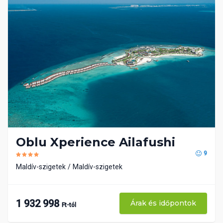
Oblu Xperience Ailafushi
9
Maldív-szigetek
Maldív-szigetek
1 932 998
Árak és időpontok
Ft-tól