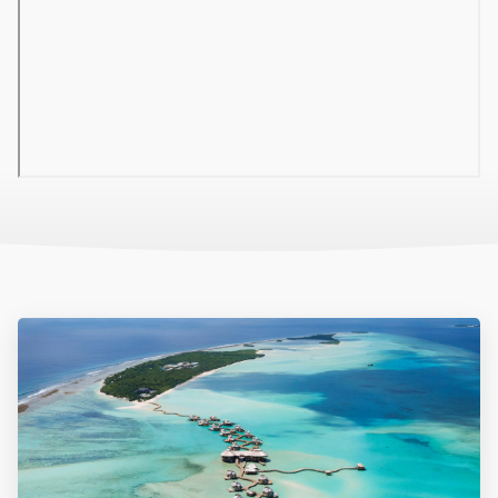
Water Villa:
a lagúna felett elhelyezkedő, exkluzív villasor,
csodás kilátással és közvetlen lépcsővel a vízbe. Luxus
hangulat, nyugodt környezet.
Ocean View Family 2 Bedroom:
kb. 52 m²-es, két külön
hálószobával rendelkező családi szoba, ideális 2 felnőtt és
2 gyermek vagy akár 4 felnőtt részére is. A szobák tengerre
néznek, modern felszereltséggel: légkondicionálás,
zuhanyzós fürdőszoba, minibár (feláras), széf, TV,
kávé-/teafőző, valamint bútorozott erkély vagy terasz
biztosítja a kényelmet.
Sport és szórakozás:
Különböző sportolási lehetőségek – strandröplabda, vízi aerobic,
kajakozás, SUP, búvárközpont (felár ellenében), snorkeling túrák.
Esténként DJ vagy élőzene, társas estek, tűztáncos show,
mozivetítés a csillagok alatt. A „La Promenade” közösségi térben
játékgépek, könyvtár és társasjátékok is rendelkezésre állnak.
Wellness:
A resort testvérszigetének, a szomszédos
OBLU SELECT Lobigili