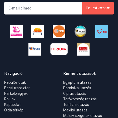
Feliratkozom
Mennyibe kerül egy Maldív-szigeteki utazási csomag?
A Maldív-szigeteki utazási csomagok 400.000 Ft-tól kezdődnek. A
Maldív-szigeteki csomagok széles választéka közül válogathat,
amelyek magukban foglalják a járatokat, a szállodákat, a
városnézést és még sok minden mást. Összeállíthatja az utazást
úgy, hogy egy hosszabb nyaralás érdekében kevesebb éjszakát
tölt el itt, az Ön által vágyott nyaralástól függően.
Melyek a Maldív-szigeteki túracsomag leginkább ajánlott
állomásai?
Navigáció
Kiemelt utazások
Repülős utak
Egyiptom utazás
Maldív-szigeteki útja során lehetséges úticélok lehetnek Male,
Bécsi transzfer
Dominika utazás
Feydhoo, Hulhumale-sziget, Utheemu, Maafushi és még sok
Parkolójegyek
Ciprus utazás
egyéb hely. A leghíresebb tengerpartok közé tartozik a
Rólunk
Törökország utazás
Hulhumale, a Vabbinfaru Island, a Fulhadhoo Beach, a Sun Island
Kapcsolat
Tunézia utazás
Beach és a Dhigurah Beach. A kívánt nyaralás típusától függően
Oldaltérkép
Mexikó utazás
érdemes meglátogatni ezeket a helyeket.
Maldív-szigetek utazás