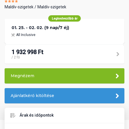
Maldív-szigetek
Maldív-szigetek
Legkedvezőbb ár
01. 25. - 02. 02. (9 nap/7 éj)
All Inclusive
1 932 998 Ft
/ 2 fő
Megnézem
Ajánlatkérő kitöltése
Árak és időpontok