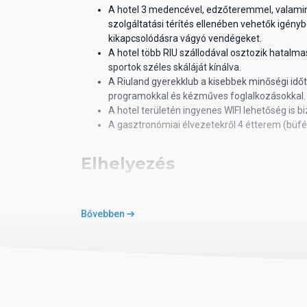
A hotel 3 medencével, edzőteremmel, valami
szolgáltatási térítés ellenében vehetők igény
kikapcsolódásra vágyó vendégeket.
A hotel több RIU szállodával osztozik hatalma
sportok széles skáláját kínálva.
A Riuland gyerekklub a kisebbek minőségi idő
programokkal és kézműves foglalkozásokkal. 
A hotel területén ingyenes WIFI lehetőség is biz
A gasztronómiai élvezetekről 4 étterem (büfé, 
Elhelyezés
2 ágyas standard szobában
, melyek kb. 29m2
Bővebben
minibárral (rendszeresen feltöltve helyi alkoh
lehetőséggel, balkonnal vagy terasszal rende
Ellátás