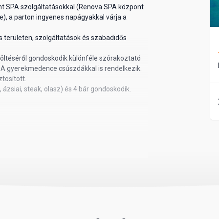
nt SPA szolgáltatásokkal (Renova SPA központ
be), a parton ingyenes napágyakkal várja a
s területen, szolgáltatások és szabadidős
töltéséről gondoskodik különféle szórakoztató
A gyerekmedence csúszdákkal is rendelkezik.
tosított.
ázsiai, steak, olasz) és 4 bár gondoskodik.
-es alapterületűek, tv-vel, légkondicionálóval,
olos és alkoholmentes italokkal), ingyenes WIFI
lkeznek.