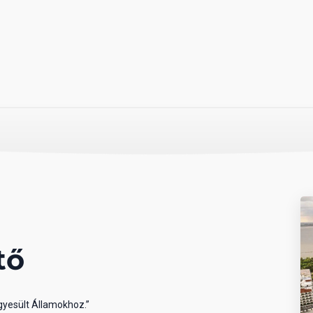
tő
Egyesült Államokhoz.”