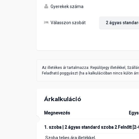
Gyerekek száma
Válasszon szobát
Az illetékes ár tartalmazza: Repülőjegy illetékkel, Száll
Feladható poggyászt (ha a kalkulációban nincs külön árra
Árkalkuláció
Megnevezés
Egys
1. szoba | 2 ágyas standard szoba 2 Felnőtt [2-
Szoba teljes ára illetékkel,