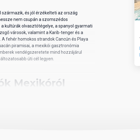
 származik, és jól érzékelteti az ország
n messze nem csupán a szomszédos
a kultúrák olvasztótégelye, a spanyol gyarmati
ezsgő városok, valamint a Karib-tenger és a
. A fehér homokos strandok Cancún és Playa
uacán piramisai, a mexikói gasztronómia
z emberek vendégszeretete mind hozzájárul
ltozatosabb úti cél legyen.
ók Mexikóról
 szomszédja az Egyesült Államok, délkeleten
el rendelkezik: keleten a Karib-tenger és az
it. Területe több mint 1,9 millió km², ezzel a