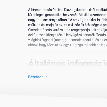
A híres mondás Porfirio Díaz egykori mexikói elnöktől
különleges geopolitikai helyzetét. Mexikó azonba
nagyhatalom árnyékában élő ország – sokkal inkább 
múlt, az ősi maja és azték civilizációk öröksége, a p
Csendes-óceán varázslatos tengerpartjainak hazája
del Carmen környékén, a lenyűgöző cenoték, Teotih
világhírű fogásai (tacos, guacamole, tequila) és a
ahhoz, hogy Mexikó az egyik legizgalmasabb és legvá
Általános informáci
Bővebben
Elhelyezkedés
Mexikó Észak-Amerika déli részén található, északi
Belize és Guatemala határolja. Két óceán partvidékév
Atlanti-óceán, nyugaton a Csendes-óceán mossa partja
világ 14. legnagyobb országa.