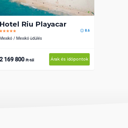
Hotel Riu Playacar
8.6
Mexikó
Mexikó üdülés
2 169 800
Árak és időpontok
Ft-tól