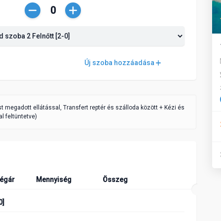
Csökkentés
Növelés
Új szoba hozzáadása
ást megadott ellátással, Transfert reptér és szálloda között + Kézi és
l feltüntetve)
égár
Mennyiség
Összeg
0]