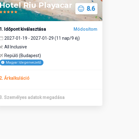
Hotel Riu Playacar
8.6
1. Időpont kiválasztása
Módosítom
2027-01-19 - 2027-01-29 (11 nap/9 éj)
All Inclusive
Repülő (Budapest)
Magyar Idegenvezető
2. Árkalkuláció
3. Személyes adatok megadása