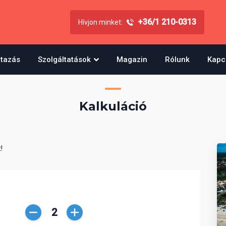
+36/1 210-0313
Hívjon minket:
utazás
Szolgáltatások
Magazin
Rólunk
Kapc
Kalkuláció
!
Csökkentés
Növelés