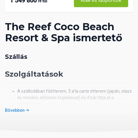
1 549 800
Árak és időpontok
Ft-tól
The Reef Coco Beach
Resort & Spa ismertető
Szállás
Szolgáltatások
A szállodában főétterem, 3 a'la carte étterem (japán, olasz
és mexikói; előzetes foglalással) és 4 bár látja el a
vendégeket.
Bővebben
Medence két jakuzzival, napernyőkkel és napozóágyakkal,
nappali és esti animációs programok, miniklub (4-12 éves
korig), fitneszterem, aerobik, vízitorna és a motor nélküli
vízi sportok ingyenesen használhatók.
Térítés ellenében a Spa központ szolgáltatásai,