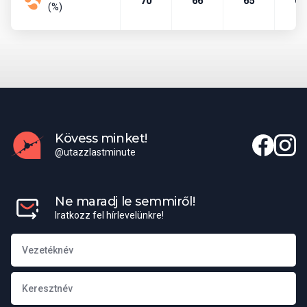
együtt meghaladja a 20 millió főt, ezzel a világ egyik legnagyobb
70
66
65
61
(%)
városi központja.
Pénznem
Mexikói peso (MXN). Leggyakrabban használt bankjegyek a 20,
50, 100, 200, 500 és 1000 pesós címletek.
Beszélt nyelvek
Hivatalos nyelv a spanyol, de több mint 60 őslakos nyelvet is
Kövess minket!
beszélnek (köztük a nahuatl és a maja a legelterjedtebbek). A
@utazzlastminute
turisztikai központokban az angol is széles körben használatos.
Elérhető külképviseletek
Ne maradj le semmiről!
Mexikóban Magyarország nagykövetsége Mexikóvárosban
Iratkozz fel hírlevelünkre!
működik. Konzuli ügyintézés szintén ott érhető el.
Magyar nagykövetség
elérhetőségei Mexikóban