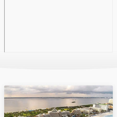
a'la carte étterem (a tartózkodás ideje alatt egy
alkalommal, előzetes foglalással), bizonyos helyi alkoholos
és alkoholmentes italok korlátlan fogyasztása (11:00-02:00
között).
Térítés ellenében: egyéb étel- és italfogyasztás, import,
palackozott és prémiumitalok, japán és mexikói a'la carte.
A Prémium szobatípust foglaló vendégek részére többféle
import ital és az a'la carte éttermek is ingyenesen igénybe
vehetők.