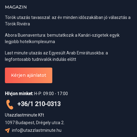
(Forma Migratoria Múltiple – FMM)
állítanak ki, amely 180 napos
MAGAZIN
tartózkodásra jogosít. Fontos tudni, hogy az FMM-et a
tartózkodás végéig meg kell őrizni, mert az ország elhagyásakor
Török utazás tavasszal: az év minden időszakában jó választás a
ezt be kell mutatni. Az elvesztése bírsággal és pótlási díjjal járhat.
Török Riviéra
Abora Buenaventura: bemutatkozik a Kanári-szigetek egyik
A tartózkodás hosszabbítása iránti kérelmet a
Mexikói Nemzeti
legjobb hotelkomplexuma
Migrációs Intézetnél (Instituto Nacional de Migración – INM)
lehet benyújtani.
Last minute utazás az Egyesült Arab Emirátusokba: a
Központi cím Mexikóvárosban:
Homero 1832, Col. Los Morales
legfontosabb tudnivalók indulás előtt
Polanco, Miguel Hidalgo, C.P. 11510, Ciudad de México
Telefon:
+52 (55) 5387 2400
Kérjen ajánlatot
Mit vigyünk magunkkal, ha
Mexikóba utazunk?
Hívjon minket:
H-P: 09:00 - 17:00
+36/1 210-0313
Ruházat
Utazzlastminute Kft
1097 Budapest, Drégely utca 2.
Strandoláshoz mindenképpen szükséges a fürdőruha és a
info@utazzlastminute.hu
könnyű, szellős pamut vagy vászon ruházat.