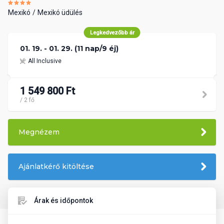
Mexikó
Mexikó üdülés
Legkedvezőbb ár
01. 19. - 01. 29. (11 nap/9 éj)
All Inclusive
1 549 800 Ft
/ 2 fő
Megnézem
Ajánlatkérő kitöltése
Árak és időpontok