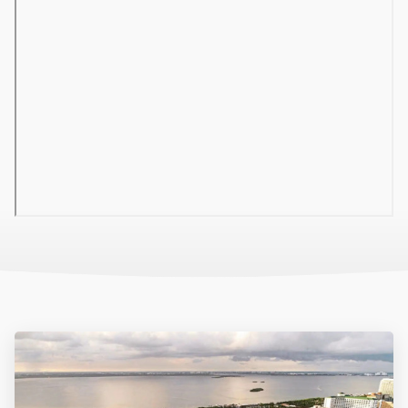
válogathatnak.
Ellátás
All inclusive: reggeli, ebéd és vacsora büférendszerben,
napközben snack ételek, délutáni kávé/tea/sütemények és
fagylalt (16:00-18:00 között), éjszakai snack (22:30-02:00
között), olasz vagy grill a'la carte étterem (a tartózkodás
ideje alatt egy alkalommal, előzetes foglalással), bizonyos
helyi alkoholos és alkoholmentes italok korlátlan
fogyasztása (11:00-02:00 között).
Térítés ellenében: egyéb étel- és italfogyasztás, import,
palackozott és prémiumitalok.
A Prémium szobatípust foglaló vendégek részére külön bár
és többféle import ital díjmentes fogyasztása is biztosított.