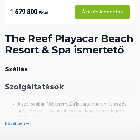
1 579 800
Árak és időpontok
Ft-tól
The Reef Playacar Beach
Resort & Spa ismertető
Szállás
Szolgáltatások
A szállodában főétterem, 2 a'la carte étterem (olasz és
grill; előzetes foglalással) és 5 bár látja el a vendégeket.
A felfrissülésről két szabadtéri medence gondoskodik,
Bővebben
egyikükben gyermekrésszel. A napernyők és a
napozóágyak a medence környékén ingyenesen
rendelkezésre állnak.