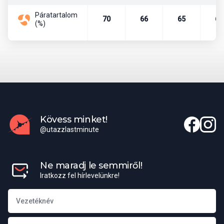
Mexikóváros (Ciudad de México) – lakossága az agglomerációval
Páratartalom
együtt meghaladja a 20 millió főt, ezzel a világ egyik legnagyobb
70
66
65
61
(%)
városi központja.
Pénznem
Mexikói peso (MXN). Leggyakrabban használt bankjegyek a 20,
50, 100, 200, 500 és 1000 pesós címletek.
Beszélt nyelvek
Hivatalos nyelv a spanyol, de több mint 60 őslakos nyelvet is
Kövess minket!
beszélnek (köztük a nahuatl és a maja a legelterjedtebbek). A
@utazzlastminute
turisztikai központokban az angol is széles körben használatos.
Elérhető külképviseletek
Ne maradj le semmiről!
Mexikóban Magyarország nagykövetsége Mexikóvárosban
Iratkozz fel hírlevelünkre!
működik. Konzuli ügyintézés szintén ott érhető el.
Magyar nagykövetség