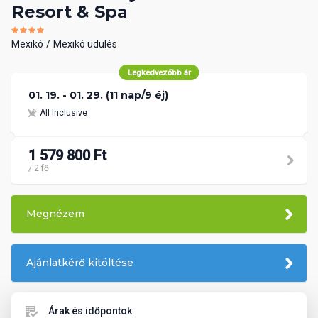
Resort & Spa
Mexikó
Mexikó üdülés
Legkedvezőbb ár
01. 19. - 01. 29. (11 nap/9 éj)
All Inclusive
1 579 800 Ft
/ 2 fő
Megnézem
Ajánlatkérő kitöltése
Árak és időpontok