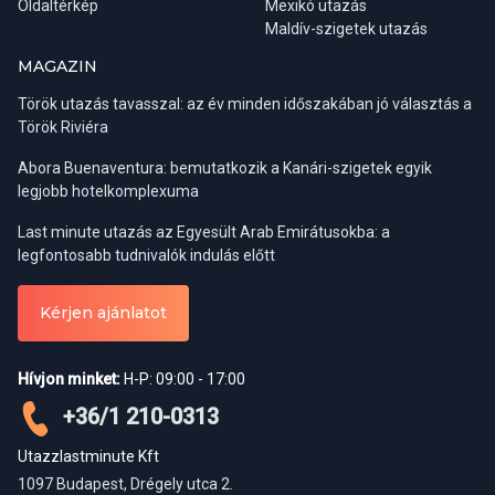
Oldaltérkép
Mexikó utazás
A határon belépéskor a mexikói hatóságok egy
turistakártyát
Maldív-szigetek utazás
(Forma Migratoria Múltiple – FMM)
állítanak ki, amely 180 napos
MAGAZIN
tartózkodásra jogosít. Fontos tudni, hogy az FMM-et a
tartózkodás végéig meg kell őrizni, mert az ország elhagyásakor
Török utazás tavasszal: az év minden időszakában jó választás a
ezt be kell mutatni. Az elvesztése bírsággal és pótlási díjjal járhat.
Török Riviéra
Abora Buenaventura: bemutatkozik a Kanári-szigetek egyik
A tartózkodás hosszabbítása iránti kérelmet a
Mexikói Nemzeti
legjobb hotelkomplexuma
Migrációs Intézetnél (Instituto Nacional de Migración – INM)
lehet benyújtani.
Last minute utazás az Egyesült Arab Emirátusokba: a
Központi cím Mexikóvárosban:
Homero 1832, Col. Los Morales
legfontosabb tudnivalók indulás előtt
Polanco, Miguel Hidalgo, C.P. 11510, Ciudad de México
Telefon:
+52 (55) 5387 2400
Kérjen ajánlatot
Mit vigyünk magunkkal, ha
Mexikóba utazunk?
Hívjon minket:
H-P: 09:00 - 17:00
+36/1 210-0313
Ruházat
Utazzlastminute Kft
1097 Budapest, Drégely utca 2.