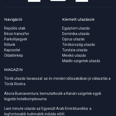
Navigáció
Kiemelt utazások
Repülős utak
Egyiptom utazás
Bécsi transzfer
Dominika utazás
Parkolójegyek
Ciprus utazás
Rólunk
Törökország utazás
Kapcsolat
Tunézia utazás
Oldaltérkép
Mexikó utazás
Maldív-szigetek utazás
MAGAZIN
Török utazás tavasszal: az év minden időszakában jó választás a
Török Riviéra
Abora Buenaventura: bemutatkozik a Kanári-szigetek egyik
legjobb hotelkomplexuma
Last minute utazás az Egyesült Arab Emirátusokba: a
legfontosabb tudnivalók indulás előtt