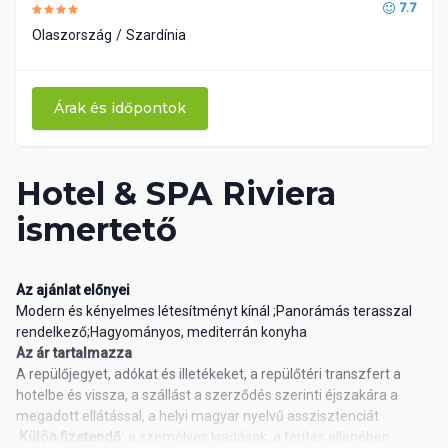
7.7
Olaszország
Szardínia
Árak és időpontok
Hotel & SPA Riviera
ismertető
Az ajánlat előnyei
Modern és kényelmes létesítményt kínál ;Panorámás terasszal
rendelkező;Hagyományos, mediterrán konyha
Az ár tartalmazza
A repülőjegyet, adókat és illetékeket, a repülőtéri transzfert a
hotelbe és vissza, a szállást a szerződés szerinti éjszakára a
megadott ellátással, a helyi magyar nyelvű asszisztenciát
Külön fizetendő:
a személyes kiadások, a térítés ellenében