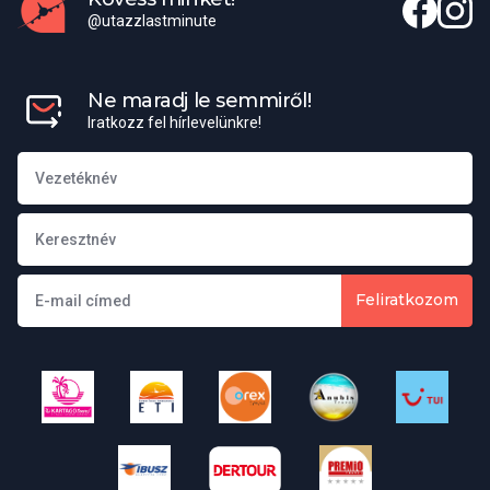
@utazzlastminute
Ne maradj le semmiről!
Iratkozz fel hírlevelünkre!
Feliratkozom