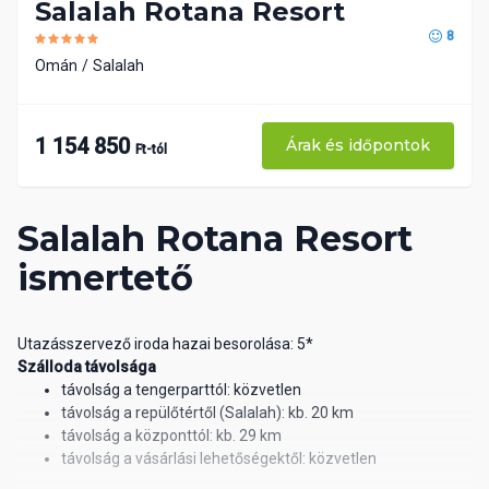
Salalah Rotana Resort
8
Omán
Salalah
1 154 850
Árak és időpontok
Ft-tól
Salalah Rotana Resort
ismertető
Utazásszervező iroda hazai besorolása: 5*
Szálloda távolsága
távolság a tengerparttól: közvetlen
távolság a repülőtértől (Salalah): kb. 20 km
távolság a központtól: kb. 29 km
távolság a vásárlási lehetőségektől: közvetlen