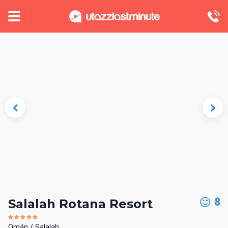
8
Salalah Rotana Resort
Omán
Salalah