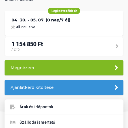
Legkedvezőbb ár
04. 30. - 05. 07. (8 nap/7 éj)
All Inclusive
1 154 850 Ft
/ 2 fő
Megnézem
Ajánlatkérő kitöltése
Árak és időpontok
Szálloda ismertető