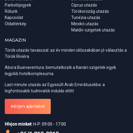
Parkolójegyek
Ciprus utazás
Dűnejárás
Rólunk
Törökország utazás
Víz, snack, kávé
Kapcsolat
Tunézia utazás
Oldaltérkép
Mexikó utazás
Útvonal:
Szálloda - Wadi Dawkah - Ubar (elveszett város)- -
Maldív-szigetek utazás
Tevefarm – Dűnejárás - Naplemente vízzel, harapnivalóval és
kávészünettel
MAGAZIN
Török utazás tavasszal: az év minden időszakában jó választás a
Min. létszám: Felszállási pontonként 8 fő
Török Riviéra
Abora Buenaventura: bemutatkozik a Kanári-szigetek egyik
Árak:
legjobb hotelkomplexuma
Last minute utazás az Egyesült Arab Emirátusokba: a
SLL-Taqa felszállással:
Felnőtt: 52 OMR/fő, gyermek: 36 OMR/fő
legfontosabb tudnivalók indulás előtt
Mirbat felszállással:
Felnőtt: 55 OMR/fő, gyermek: 44 OMR/fő
Kérjen ajánlatot
Fontos információ: a fakultatív program árának kifizetése
Hívjon minket:
H-P: 09:00 - 17:00
történhet bankkártyás fizetéssel, vagy készpénzes fizetés esetén
kizárólag ománi rial-ban!