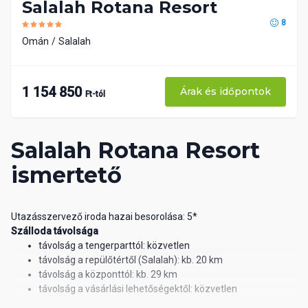
Salalah Rotana Resort
8
Omán
Salalah
1 154 850
Árak és időpontok
Ft-tól
Salalah Rotana Resort
ismertető
Utazásszervező iroda hazai besorolása: 5*
Szálloda távolsága
távolság a tengerparttól: közvetlen
távolság a repülőtértől (Salalah): kb. 20 km
távolság a központtól: kb. 29 km
távolság a vásárlási lehetőségektől: közvetlen