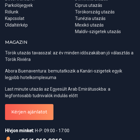
Parkolójegyek
Ciprus utazás
Dűnejárás
Rólunk
Törökország utazás
Víz, snack, kávé
Kapcsolat
Tunézia utazás
Oldaltérkép
Mexikó utazás
Útvonal:
Szálloda - Wadi Dawkah - Ubar (elveszett város)- -
Maldív-szigetek utazás
Tevefarm – Dűnejárás - Naplemente vízzel, harapnivalóval és
kávészünettel
MAGAZIN
Török utazás tavasszal: az év minden időszakában jó választás a
Min. létszám: Felszállási pontonként 8 fő
Török Riviéra
Abora Buenaventura: bemutatkozik a Kanári-szigetek egyik
Árak:
legjobb hotelkomplexuma
Last minute utazás az Egyesült Arab Emirátusokba: a
SLL-Taqa felszállással:
Felnőtt: 52 OMR/fő, gyermek: 36 OMR/fő
legfontosabb tudnivalók indulás előtt
Mirbat felszállással:
Felnőtt: 55 OMR/fő, gyermek: 44 OMR/fő
Kérjen ajánlatot
Fontos információ: a fakultatív program árának kifizetése
Hívjon minket:
H-P: 09:00 - 17:00
történhet bankkártyás fizetéssel, vagy készpénzes fizetés esetén
kizárólag ománi rial-ban!