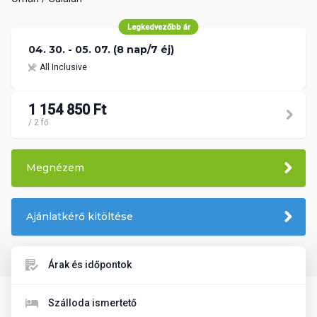
Legkedvezőbb ár
04. 30. - 05. 07. (8 nap/7 éj)
All Inclusive
1 154 850 Ft
/ 2 fő
Megnézem
Ajánlatkérő kitöltése
Árak és időpontok
Szálloda ismertető