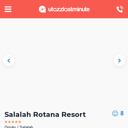
8
Salalah Rotana Resort
Omán
Salalah