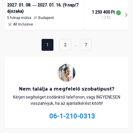
2027. 01. 08. ― 2027. 01. 16. (9 nap/7
éjszaka)
1 293 400 Ft
/ 2 fő
5 hónap múlva
Budapest
All Inclusive
...
1
2
7
Nem találja a megfelelő szobatípust?
Kérjen segítséget irodánktól telefonon, vagy INGYENESEN
visszahívjuk, ha az ajánlatkérést kitölti!
06-1-210-0313