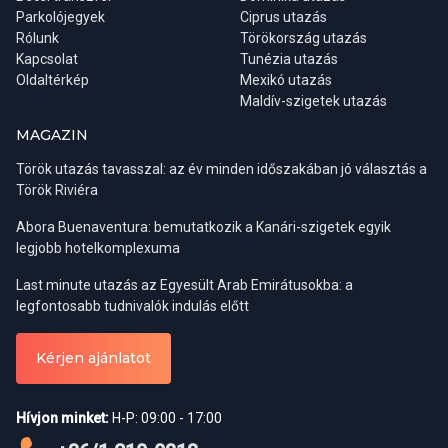
Parkolójegyek
Ciprus utazás
Dűnejárás
Rólunk
Törökország utazás
Víz, snack, kávé
Kapcsolat
Tunézia utazás
Oldaltérkép
Mexikó utazás
Útvonal:
Szálloda - Wadi Dawkah - Ubar (elveszett város)- -
Maldív-szigetek utazás
Tevefarm – Dűnejárás - Naplemente vízzel, harapnivalóval és
kávészünettel
MAGAZIN
Török utazás tavasszal: az év minden időszakában jó választás a
Min. létszám: Felszállási pontonként 8 fő
Török Riviéra
Abora Buenaventura: bemutatkozik a Kanári-szigetek egyik
Árak:
legjobb hotelkomplexuma
Last minute utazás az Egyesült Arab Emirátusokba: a
SLL-Taqa felszállással:
Felnőtt: 52 OMR/fő, gyermek: 36 OMR/fő
legfontosabb tudnivalók indulás előtt
Mirbat felszállással:
Felnőtt: 55 OMR/fő, gyermek: 44 OMR/fő
Kérjen ajánlatot
Fontos információ: a fakultatív program árának kifizetése
Hívjon minket:
H-P: 09:00 - 17:00
történhet bankkártyás fizetéssel, vagy készpénzes fizetés esetén
kizárólag ománi rial-ban!