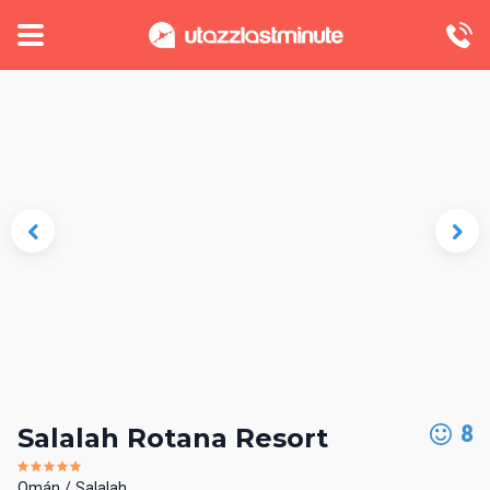
8
Salalah Rotana Resort
Omán
Salalah