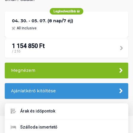
Legkedvezőbb ár
04. 30. - 05. 07. (8 nap/7 éj)
All Inclusive
1 154 850 Ft
/ 2 fő
Megnézem
Ajánlatkérő kitöltése
Árak és időpontok
Szálloda ismertető