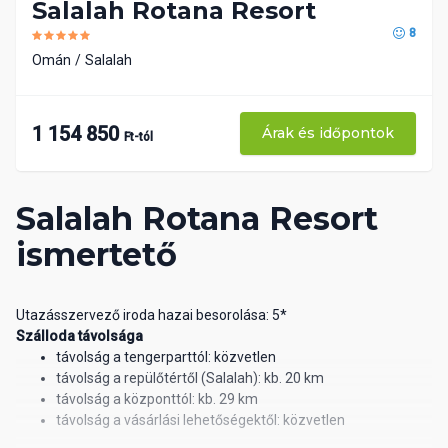
Salalah Rotana Resort
8
Omán
Salalah
1 154 850
Árak és időpontok
Ft-tól
Salalah Rotana Resort
ismertető
Utazásszervező iroda hazai besorolása: 5*
Szálloda távolsága
távolság a tengerparttól: közvetlen
távolság a repülőtértől (Salalah): kb. 20 km
távolság a központtól: kb. 29 km
távolság a vásárlási lehetőségektől: közvetlen