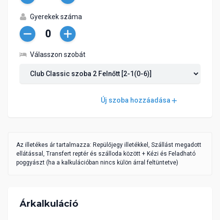
Csökkentés
Növelés
Gyerekek száma
Csökkentés
Növelés
Válasszon szobát
Új szoba hozzáadása
Az illetékes ár tartalmazza: Repülőjegy illetékkel, Szállást megadott
ellátással, Transfert reptér és szálloda között + Kézi és Feladható
poggyászt (ha a kalkulációban nincs külön árral feltüntetve)
Árkalkuláció