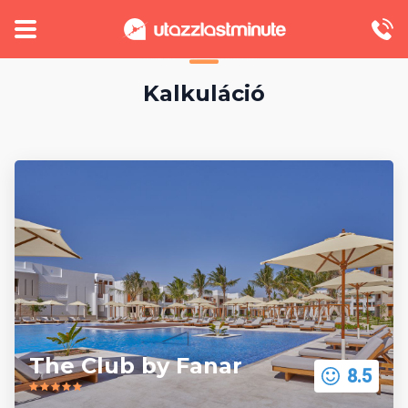
Kalkuláció
The Club by Fanar
8.5