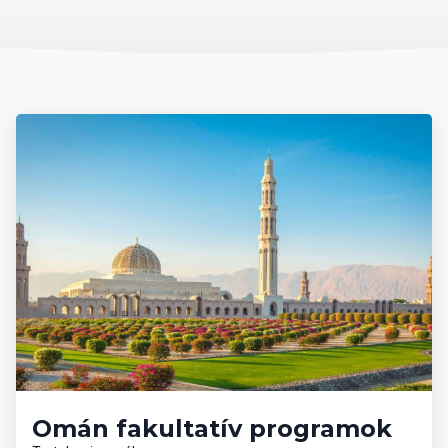
kedvezmény a szálloda SPA szolgáltatásainak áraiból.
Omán fakultatív programok