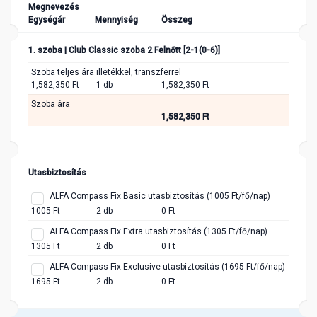
Megnevezés
Egységár
Mennyiség
Összeg
1. szoba | Club Classic szoba 2 Felnőtt [2-1(0-6)]
Szoba teljes ára illetékkel, transzferrel
1,582,350 Ft
1 db
1,582,350 Ft
Szoba ára
1,582,350 Ft
Utasbiztosítás
ALFA Compass Fix Basic utasbiztosítás (1005 Ft/fő/nap)
1005 Ft
2 db
0 Ft
ALFA Compass Fix Extra utasbiztosítás (1305 Ft/fő/nap)
1305 Ft
2 db
0 Ft
ALFA Compass Fix Exclusive utasbiztosítás (1695 Ft/fő/nap)
1695 Ft
2 db
0 Ft