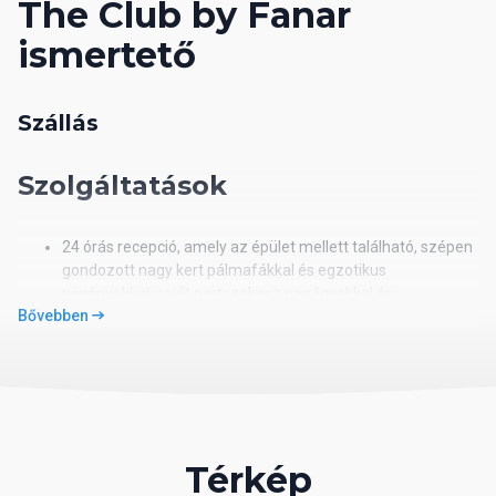
The Club by Fanar
ismertető
Szállás
Szolgáltatások
24 órás recepció, amely az épület mellett található, szépen
gondozott nagy kert pálmafákkal és egzotikus
növényekkel, saját partszakasz napágyakkal és
Bővebben
napernyőkkel, Waves étterem, bár, napozó terasz, nagy
méretű medence napágyakkal és napernyőkkel, szabadtéri
kerti székek, mini szökökút, nagysebességű ingyenes wifi a
szálloda teljes területén (szobaszám megadásával),
ingyenes golfkocsi (rendelési lehetőség és egyeztetés a
recepción), valamint parkoló szolgálja a vendégek
kényelmét. A The Club vendégei a Fanar Beach Resort és a
Térkép
Rotana Resort valamennyi szolgáltatásait használhatják