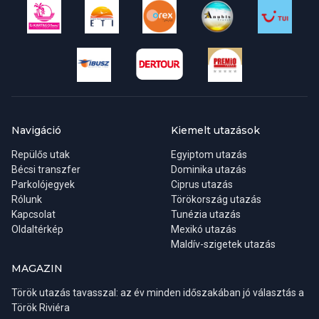
Az ár tartalmazza:
Transzfer a szállodától és a szállodához
Navigáció
Kiemelt utazások
Közös túra
Repülős utak
Egyiptom utazás
Légkondicionált jármű
Bécsi transzfer
Dominika utazás
Tevefarm
Parkolójegyek
Ciprus utazás
Dűnejárás
Rólunk
Törökország utazás
Víz, snack, kávé
Kapcsolat
Tunézia utazás
Oldaltérkép
Mexikó utazás
Útvonal:
Szálloda - Wadi Dawkah - Ubar (elveszett város)- -
Maldív-szigetek utazás
Tevefarm – Dűnejárás - Naplemente vízzel, harapnivalóval és
kávészünettel
MAGAZIN
Török utazás tavasszal: az év minden időszakában jó választás a
Min. létszám: Felszállási pontonként 8 fő
Török Riviéra