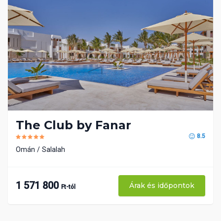
The Club by Fanar
8.5
Omán
Salalah
1 571 800
Árak és időpontok
Ft-tól