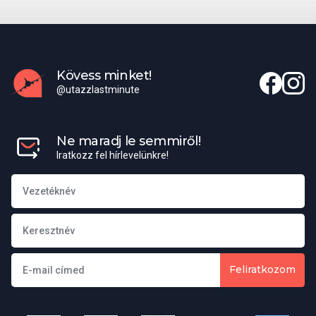
magában. Útközben megtekinthetik Ubar elveszett városát,
amelyet a "sivatag Atlantiszának" is neveznek, és a Wadi Dawkah-
t, ahol természetes módon növekvő tömjénfák tarkítják a tájat.
Kövess minket!
Ha a természet, a kultúra és a kaland egyvelegére vágyik, ez a
@utazzlastminute
túra tökéletes választás, hiszen izgalmas dűne szafari és egy
tevefarm meglátogatása is a program része.
Ne maradj le semmiről!
A program lezárásaként a naplementében gyönyörködhetünk a
Iratkozz fel hírlevelünkre!
dűnék színének és árnyékának játékában, miközben üdítőket és
snack-ételeket, valamint kávészünetet biztosítunk.
Feliratkozom