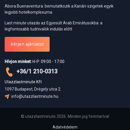
Abora Buenaventura: bemutatkozik a Kanári-szigetek egyik
Árak:
legjobb hotelkomplexuma
Last minute utazás az Egyesült Arab Emirátusokba: a
SLL-Taqa felszállással:
Felnőtt: 52 OMR/fő, gyermek: 36 OMR/fő
legfontosabb tudnivalók indulás előtt
Mirbat felszállással:
Felnőtt: 55 OMR/fő, gyermek: 44 OMR/fő
Kérjen ajánlatot
Fontos információ: a fakultatív program árának kifizetése
Hívjon minket:
H-P: 09:00 - 17:00
történhet bankkártyás fizetéssel, vagy készpénzes fizetés esetén
kizárólag ománi rial-ban!
+36/1 210-0313
Utazzlastminute Kft
1097 Budapest, Drégely utca 2.
Salalah nyugat túra
info@utazzlastminute.hu
Időtartam:
egész napos
© utazzlastminute 2026. Minden jog fenntartva!
Program leírása:
Mi mással is lehetne jobban kezdeni egy
Adatvédelem
kirándulást, mint egy 6 km hosszú, gyönyörű fehér homokos