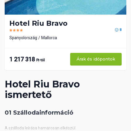
Hotel Riu Bravo
8
Spanyolország
Mallorca
1 217 318
Árak és időpontok
Ft-tól
Hotel Riu Bravo
ismertető
01 Szállodainformáció
A szálloda leírása hamarosan elkészül.