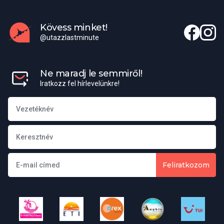
érzik identitásukat, hogy nem tartják magukat spanyolnak.
Spanyolország legtöbb lakosa angolul is beszél.
Kövess minket!
@utazzlastminute
Elérhető külképviseletek
Magyar Nagykövetség elérhetőségei
Ne maradj le semmiről!
Iratkozz fel hírlevelünkre!
Cím:
C/Fortuny 6. Piso 4. 28010 Madrid, Spanyolország
Misszióvezető:
Tóth Katalin
Telefon:
+91 413 70 11, 91 413 70 99
Feliratkozom
E-mail:
mission.mad@mfa.gov.hu
Honlap:
https://madrid.mfa.gov.hu/