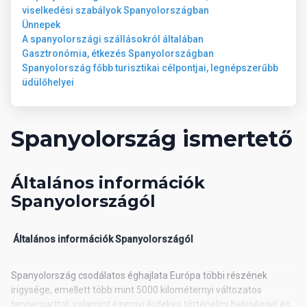
viselkedési szabályok Spanyolországban
Ünnepek
A spanyolországi szállásokról általában
Gasztronómia, étkezés Spanyolországban
Spanyolország főbb turisztikai célpontjai, legnépszerűbb
üdülőhelyei
Spanyolország ismertető
Általános információk
Spanyolországól
Általános információk Spanyolországól
Spanyolország csodálatos éghajlata Európa többi részének
irigysége, emellett több mint 5000 kilométernyi változatos
tengerparttal, valamint ezernyi érdekes történelmi helységgel és