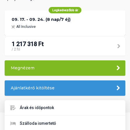
Legkedvezőbb ár
09. 17. - 09. 24. (8 nap/7 éj)
All Inclusive
1 217 318 Ft
/ 2 fő
Megnézem
Ajánlatkérő kitöltése
Árak és időpontok
Szálloda ismertető