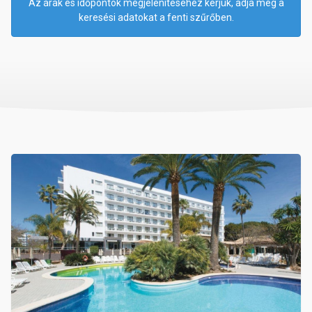
Az árak és időpontok megjelenítéséhez kérjük, adja meg a
keresési adatokat a fenti szűrőben.