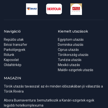
Konzuli hivatal elérhetőségei
Cím:
C/Ángel de Diego Roldán, 21 28016 Madrid,
Spanyolország
Navigáció
Kiemelt utazások
Misszióvezető:
Tóth Katalin
Repülős utak
Egyiptom utazás
Bécsi transzfer
Telefon:
Dominika utazás
Parkolójegyek
Ciprus utazás
Rólunk
Törökország utazás
- Munkaidőn belül +34-91-413-9850, +34-91-413-4137
Kapcsolat
Tunézia utazás
Oldaltérkép
Mexikó utazás
Maldív-szigetek utazás
- Munkaidőn túl, vészhelyzeti, ügyeleti számok
Magyarországról +36-80-36-80-36, külföldről hívható szám
MAGAZIN
+36-80-36-80-36.
Török utazás tavasszal: az év minden időszakában jó választás a
Török Riviéra
E-mail:
consulate.mad@mfa.gov.hu
Abora Buenaventura: bemutatkozik a Kanári-szigetek egyik
legjobb hotelkomplexuma
Honlap:
https://madrid.mfa.gov.hu/