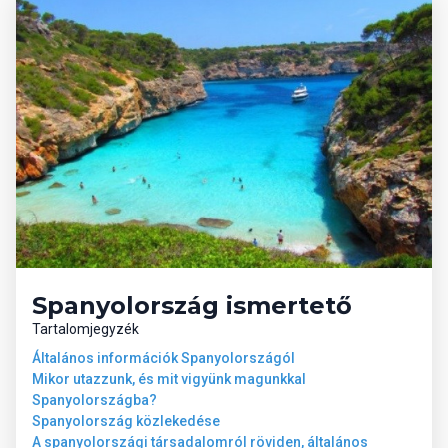
Spanyolország ismertető
Tartalomjegyzék
Általános információk Spanyolországól
Mikor utazzunk, és mit vigyünk magunkkal
Spanyolországba?
Spanyolország közlekedése
A spanyolországi társadalomról röviden, általános