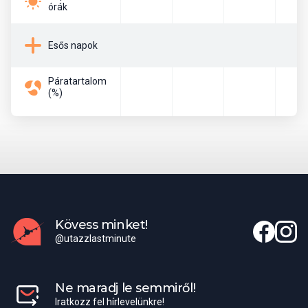
A hivatalos pénznem az euró. Pénzt váltani a pénzváltó
órák
irodákban, repülőtereken, és a bankfiókokban lehet, de
esetenként szállodai recepción is be tudjuk váltani. A készpénzes
Esős napok
fizetés csakis euróban lehetséges.
Páratartalom
Beszélt nyelvek
(%)
A hivatalos nyelv a spanyol, amelyet az egész világon beszélnek.
Spanyolország két fő nyelvjárással rendelkezik: andalúz és
kasztíliai. Emellett a katalán nyelvet is széles körben beszélik, és
saját nyelvnek tekintik, ezért helytelen azt mondani a
katalánoknak, hogy ez spanyol nyelvjárás. Néhányan olyan erősen
érzik identitásukat, hogy nem tartják magukat spanyolnak.
Spanyolország legtöbb lakosa angolul is beszél.
Kövess minket!
@utazzlastminute
Elérhető külképviseletek
Magyar Nagykövetség elérhetőségei
Ne maradj le semmiről!
Iratkozz fel hírlevelünkre!