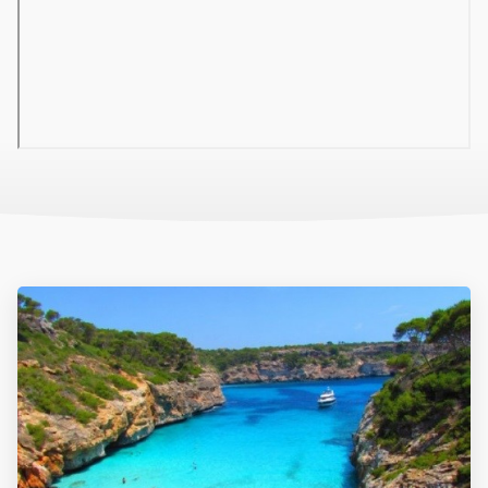
asszisztenciát. Nem tartalmazza: személyes kiadások, magyar
nyelvű helyi idegenvezető, térítés ellenében igénybe vehető
szolgáltatások, fakultatív kirándulások, vízumot.
Szolgáltatások
2*-os szálláshely, felújítva 2018-ban, 40 szoba, 2 épület, 7 emelet,
2 lift, a testvér szállodában, R2 Verónica (kb. 300 m-re): lobby, 24
órás recepció.
Szállás
Apartmanok 1 hálószobával: Kb. 30 m², TV, telefon, hűtőszekrény,
konyhasarok (főzőlap, kávéfőző, mikrohullámú sütő, vízforraló,
kenyérpirító, edények, evőeszközök); térítés ellenében: WiFi, széf
(kb. 5 EUR/nap) erkély (asztal és székek); 2 hálószobás
apartmanok: 5 fő, kb. 70 m2, nappali és 2 hálószoba ajtóval
elválasztva, berendezése megegyezik az 1 hálószobás
lakosztályéval.