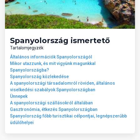
Tengerpart
Cala Millor nyilvános, homokos strandja közvetlenül a szálloda
Spanyolország ismertető
mellett, sétányon keresztül megközelíthető, napernyők és
napozóágyak térítés ellenében (kb. 12 EUR/: napernyő + 2
Tartalomjegyzék
napozóágy), térítés ellenében: bárok, éttermek.
Általános információk Spanyolországól
Mikor utazzunk, és mit vigyünk magunkkal
Város
Spanyolországba?
Spanyolország közlekedése
A spanyolországi társadalomról röviden, általános
Cala Millor
viselkedési szabályok Spanyolországban
Ünnepek
Útiterv
A spanyolországi szállásokról általában
Gasztronómia, étkezés Spanyolországban
Spanyolország főbb turisztikai célpontjai, legnépszerűbb
Közvetlen repülőjárat Budapestről Mallorcára a Wizzair és a
üdülőhelyei
Smartwings járatával.
Poggyászinformáció Wizzair: feladható poggyász max. 20 kg/fő
(1 db), fedélzeti poggyász max. 10 kg/fő (40x30x20 cm)