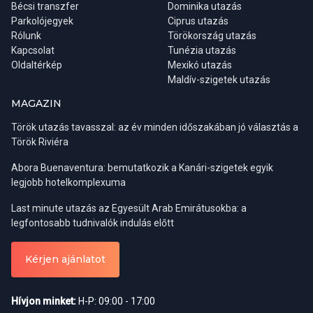
Bécsi transzfer
Telefon:
Dominika utazás
Parkolójegyek
Ciprus utazás
Rólunk
Törökország utazás
- Munkaidőn belül +34-91-413-9850, +34-91-413-4137
Kapcsolat
Tunézia utazás
Oldaltérkép
Mexikó utazás
Maldív-szigetek utazás
- Munkaidőn túl, vészhelyzeti, ügyeleti számok
Magyarországról +36-80-36-80-36, külföldről hívható szám
MAGAZIN
+36-80-36-80-36.
Török utazás tavasszal: az év minden időszakában jó választás a
Török Riviéra
E-mail:
consulate.mad@mfa.gov.hu
Abora Buenaventura: bemutatkozik a Kanári-szigetek egyik
legjobb hotelkomplexuma
Honlap:
https://madrid.mfa.gov.hu/
Last minute utazás az Egyesült Arab Emirátusokba: a
Beutazási és tartózkodási feltételek Spanyolországba
legfontosabb tudnivalók indulás előtt
A beutazáshoz nem szükséges vízum. Spanyolországba
Kérjen ajánlatot
lehetőség van beutazni magánútlevéllel, ideiglenes útlevéllel, és
személyi igazolvánnyal is, melyeknek az utazás utolsó napjáig kell
Hívjon minket:
H-P: 09:00 - 17:00
legalább érvényesnek lennie.