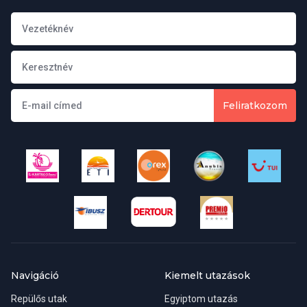
Cím:
C/Fortuny 6. Piso 4. 28010 Madrid, Spanyolország
Misszióvezető:
Tóth Katalin
Telefon:
+91 413 70 11, 91 413 70 99
Feliratkozom
E-mail:
mission.mad@mfa.gov.hu
Honlap:
https://madrid.mfa.gov.hu/
Konzuli hivatal elérhetőségei
Cím:
C/Ángel de Diego Roldán, 21 28016 Madrid,
Spanyolország
Navigáció
Kiemelt utazások
Misszióvezető:
Tóth Katalin
Repülős utak
Egyiptom utazás