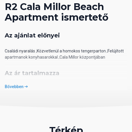
R2 Cala Millor Beach
Apartment ismertető
Az ajánlat előnyei
Családi nyaralás ;Közvetlenül a homokos tengerparton ;Felújított
apartmanok konyhasarokkal ;Cala Millor központjában
Az ár tartalmazza
Bővebben
repülőjegyet, illetékeket és adókat, a repülőtéri transzfereket, a
szállást 7/14 éjszakára az utazási szerződés szerint, a megadott
ellátást, a helyi magyar nyelvű asszisztenciát
Elhelyezkedés
Térkép