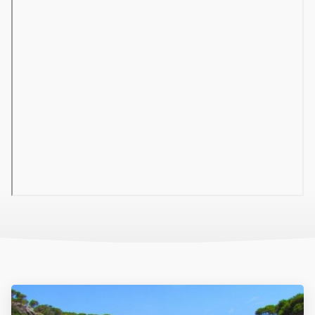
helyi idegenforgalmi adó, a fakultatív programok díja Az
idegenforgalmi adó (Eco tax) mértéke szálláskategóriától
függően 2-5 EUR/fő/éj.
Az ITAKA Smart ajánlatai tartalmazzák a repülőjegyet, adókat és
illetékeket, repülőtéri transzfert a hotelbe és vissza. A szállást
szerződés szerinti éjszakára a megadott ellátással. Telefonos
asszisztenciát. Nem tartalmazza: személyes kiadások, magyar
nyelvű helyi idegenvezető, térítés ellenében igénybe vehető
szolgáltatások, fakultatív kirándulások, vízumot.
Szolgáltatások
2*-os szálláshely, felújítva 2018-ban, 40 szoba, 2 épület, 7 emelet,
2 lift, a testvér szállodában, R2 Verónica (kb. 300 m-re): lobby, 24
órás recepció.
Szállás