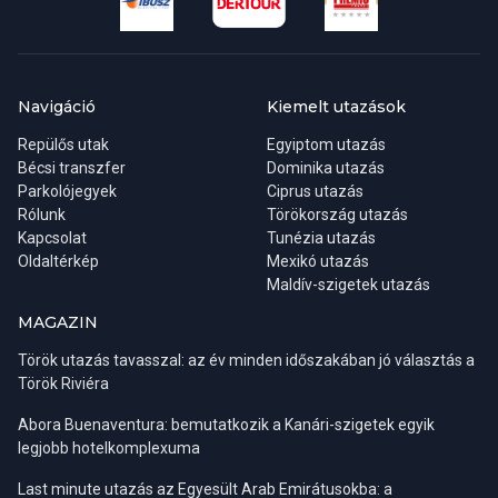
Cím:
C/Ángel de Diego Roldán, 21 28016 Madrid,
Spanyolország
Navigáció
Kiemelt utazások
Misszióvezető:
Tóth Katalin
Repülős utak
Egyiptom utazás
Bécsi transzfer
Telefon:
Dominika utazás
Parkolójegyek
Ciprus utazás
Rólunk
Törökország utazás
- Munkaidőn belül +34-91-413-9850, +34-91-413-4137
Kapcsolat
Tunézia utazás
Oldaltérkép
Mexikó utazás
Maldív-szigetek utazás
- Munkaidőn túl, vészhelyzeti, ügyeleti számok
Magyarországról +36-80-36-80-36, külföldről hívható szám
MAGAZIN
+36-80-36-80-36.
Török utazás tavasszal: az év minden időszakában jó választás a
Török Riviéra
E-mail:
consulate.mad@mfa.gov.hu
Abora Buenaventura: bemutatkozik a Kanári-szigetek egyik
legjobb hotelkomplexuma
Honlap:
https://madrid.mfa.gov.hu/
Last minute utazás az Egyesült Arab Emirátusokba: a