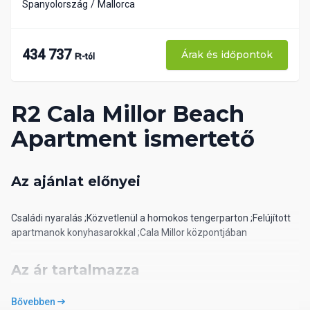
Spanyolország
Mallorca
434 737
Árak és időpontok
Ft-tól
R2 Cala Millor Beach
Apartment ismertető
Az ajánlat előnyei
Családi nyaralás ;Közvetlenül a homokos tengerparton ;Felújított
apartmanok konyhasarokkal ;Cala Millor központjában
Az ár tartalmazza
Bővebben
repülőjegyet, illetékeket és adókat, a repülőtéri transzfereket, a