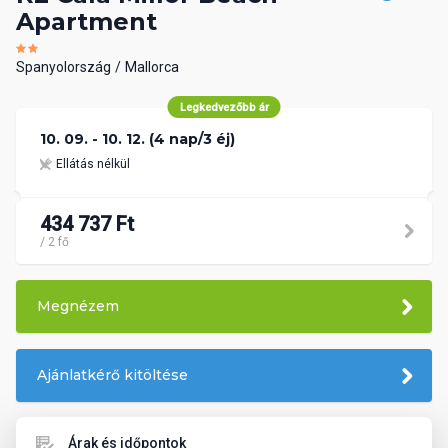
Apartment
Spanyolország
Mallorca
Legkedvezőbb ár
10. 09. - 10. 12. (4 nap/3 éj)
Ellátás nélkül
434 737 Ft
/ 2 fő
Megnézem
Ajánlatkérő kitöltése
Árak és időpontok