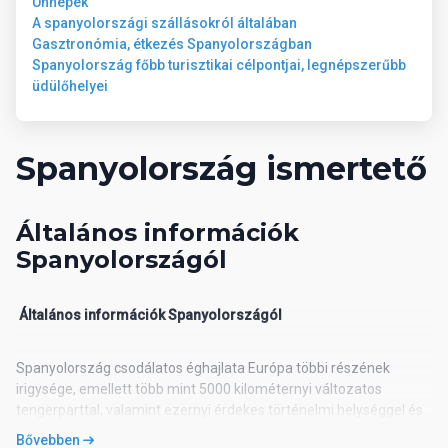
Ünnepek
Útiterv
A spanyolországi szállásokról általában
Gasztronómia, étkezés Spanyolországban
Spanyolország főbb turisztikai célpontjai, legnépszerűbb
Közvetlen repülőjárat Budapestről Mallorcára a Wizzair és a
üdülőhelyei
Smartwings járatával.
Poggyászinformáció Wizzair: feladható poggyász max. 20 kg/fő
(1 db), fedélzeti poggyász max. 10 kg/fő (40x30x20 cm)
Spanyolország ismertető
Poggyászinformáció Smartwings:feladható poggyász max. 23
kg/fő (1 db), fedélzeti poggyász max. 8 kg/fő
Általános információk
Spanyolországól
Általános információk Spanyolországól
Spanyolország csodálatos éghajlata Európa többi részének
irigysége, emellett több mint 5000 kilométernyi változatos
tengerparttal, valamint ezernyi érdekes történelmi helységgel és
számos kiemelkedő szépségű területtel büszkélkedhet.
Bővebben