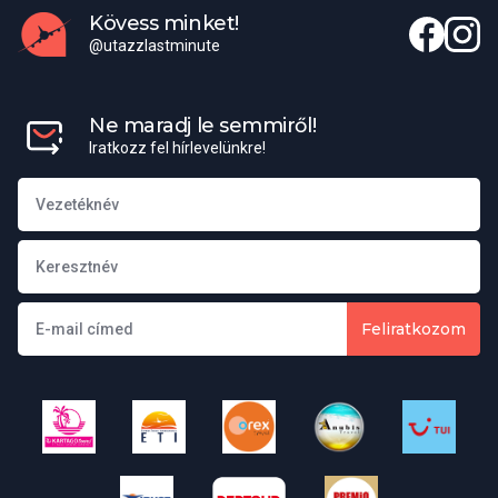
Kövess minket!
@utazzlastminute
Elérhető külképviseletek
Magyar Nagykövetség elérhetőségei
Ne maradj le semmiről!
Iratkozz fel hírlevelünkre!
Cím:
C/Fortuny 6. Piso 4. 28010 Madrid, Spanyolország
Misszióvezető:
Tóth Katalin
Telefon:
+91 413 70 11, 91 413 70 99
Feliratkozom
E-mail:
mission.mad@mfa.gov.hu
Honlap:
https://madrid.mfa.gov.hu/
Konzuli hivatal elérhetőségei