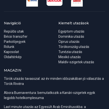
Cím:
C/Ángel de Diego Roldán, 21 28016 Madrid,
Spanyolország
Navigáció
Kiemelt utazások
Misszióvezető:
Tóth Katalin
Repülős utak
Egyiptom utazás
Bécsi transzfer
Telefon:
Dominika utazás
Parkolójegyek
Ciprus utazás
Rólunk
Törökország utazás
- Munkaidőn belül +34-91-413-9850, +34-91-413-4137
Kapcsolat
Tunézia utazás
Oldaltérkép
Mexikó utazás
Maldív-szigetek utazás
- Munkaidőn túl, vészhelyzeti, ügyeleti számok
Magyarországról +36-80-36-80-36, külföldről hívható szám
MAGAZIN
+36-80-36-80-36.
Török utazás tavasszal: az év minden időszakában jó választás a
Török Riviéra
E-mail:
consulate.mad@mfa.gov.hu
Abora Buenaventura: bemutatkozik a Kanári-szigetek egyik
legjobb hotelkomplexuma
Honlap:
https://madrid.mfa.gov.hu/
Last minute utazás az Egyesült Arab Emirátusokba: a