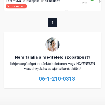
3 hét múlva
Budapest
All Inclusive
/ 2 fő
Last minute
1
Nem találja a megfelelő szobatípust?
Kérjen segítséget irodánktól telefonon, vagy INGYENESEN
visszahívjuk, ha az ajánlatkérést kitölti!
06-1-210-0313