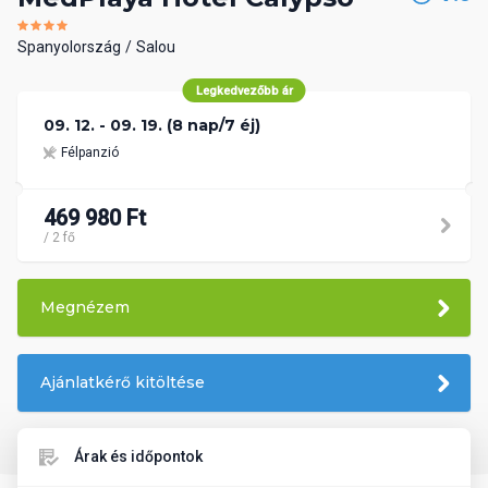
Spanyolország
Salou
Legkedvezőbb ár
09. 12. - 09. 19. (8 nap/7 éj)
Félpanzió
469 980 Ft
/ 2 fő
Megnézem
Ajánlatkérő kitöltése
Árak és időpontok