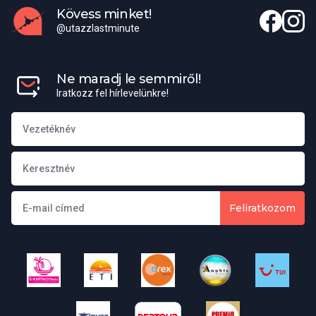
Kövess minket!
@utazzlastminute
Elérhető külképviseletek
Magyar Nagykövetség elérhetőségei
Ne maradj le semmiről!
Iratkozz fel hírlevelünkre!
Cím:
C/Fortuny 6. Piso 4. 28010 Madrid, Spanyolország
Misszióvezető:
Tóth Katalin
Telefon:
+91 413 70 11, 91 413 70 99
Feliratkozom
E-mail:
mission.mad@mfa.gov.hu
Honlap:
https://madrid.mfa.gov.hu/
Konzuli hivatal elérhetőségei