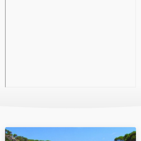
Tarragonai városfalak (10 km), Nemzeti Régészeti Múzeum (10
km). Bacelona repülőtere kb.100 km.
Ellátás
Svédasztalos félpanzió (reggeli 8:00-10:00, vacsora 18:30-21:30),
spanyol és nemzetközi konyha. A részvételi díj nem tartalmazza
a vacsoránál az italfogyasztást. Az ásványvíz, sör, bor, egyéb
italok külön fizetendőek. Reggelinél a gyümölcslé, víz, kávé, tea
térítésmentesen fogyasztható.
All inclusive (felár ellenében): reggeli, ebéd, vacsora büfé jelleggel
az étteremben; snackek, helyi alkoholmentes és alkoholos italok a
kijelölt helyen és időben;
all inclusive karszalagok viselése szükséges a teljes időtartam
alatt;
Sport és szórakozás
Édesvízű medence, gyermekmedence, játékterem, játszótér,