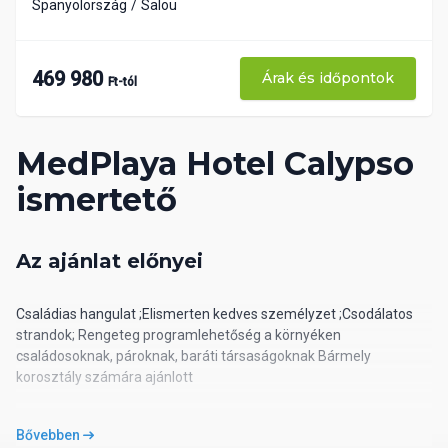
Spanyolország
Salou
469 980
Árak és időpontok
Ft-tól
MedPlaya Hotel Calypso
ismertető
Az ajánlat előnyei
Családias hangulat ;Elismerten kedves személyzet ;Csodálatos
strandok; Rengeteg programlehetőség a környéken
családosoknak, pároknak, baráti társaságoknak Bármely
korosztály számára ajánlott
Az ár tartalmazza
Bővebben