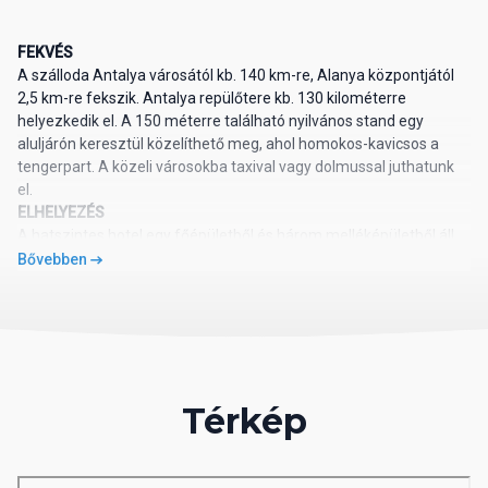
FEKVÉS
A szálloda Antalya városától kb. 140 km-re, Alanya központjától
2,5 km-re fekszik. Antalya repülőtere kb. 130 kilométerre
helyezkedik el. A 150 méterre található nyilvános stand egy
aluljárón keresztül közelíthető meg, ahol homokos-kavicsos a
tengerpart. A közeli városokba taxival vagy dolmussal juthatunk
el.
ELHELYEZÉS
A hatszintes hotel egy főépületből és három melléképületből áll,
melyek összesen 115 szobát foglalnak magukban. Szobáinak
Bővebben
mindegyike egyénileg szabályozható légkondicionálóval, mini
bárral (érkezéskor ingyenesen feltöltve), telefonnal, WIFI-vel,
bérelhető széffel, Tv-vel, fürdőszoba/WC-vel, hajszárítóval,
terasszal felszerelt. A promo room szobatípus felszereltsége
megegyezik a standard szobáéval, azonban kilátásban eltérő
lehet. A promo szobák 14-17 m2-esek, míg a standard szobák
Térkép
alapterülete kb. 22-25 m2.
ÉTEL ÉS ITAL
All inclusive ellátás, mely tartalmazza a büfé jellegű reggelit
(07:30-09:30), késői reggelit (09:30-09:45), ebédet (12:30-14:00)