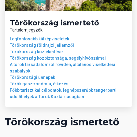
Törökország ismertető
Tartalomjegyzék
Legfontosabb külképviseletek
Törökország földrajzi jellemzői
Törökország közlekedése
Törökország közbiztonsága, segélyhívószámai
A török társadalomról röviden, általános viselkedési
szabályok
Törökországi ünnepek
Török gasztronómia, étkezés
Főbb turisztikai célpontok, legnépszerűbb tengerparti
üdülőhelyek a Török Köztársaságban
Törökország ismertető