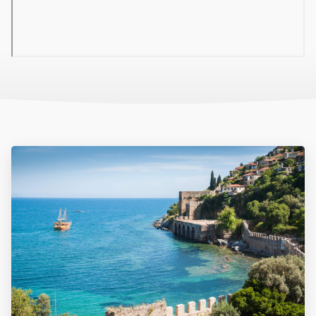
euro/fő). A szálloda nem biztosít strandtörülközőt.
A szálloda weboldala:
www.acarhotel.com
Tájékoztató
A leírás tájékoztató jellegű, és a szálláshelyszolgáltató hivatalos,
angol nyelvű leírása alapján került lefordításra. Az esetleges
eltérésekért, illetve a szálloda szolgáltatásainak változásáért
Irodánk felelősséget nem vállal. További információkért javasoljuk
a szállodák hivatalos weboldalának felkeresését. A hotelek
fenntartják a változtatás jogát.