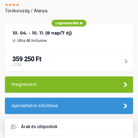
Törökország
Alanya
Legkedvezőbb ár
10. 04. - 10. 11. (8 nap/7 éj)
Ultra All Inclusive
359 250 Ft
/ 2 fő
Megnézem
Ajánlatkérő kitöltése
Árak és időpontok