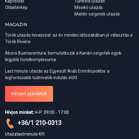
Kapcsolat
Tunézia utazás
Oldaltérkép
Mexikó utazás
Maldív-szigetek utazás
MAGAZIN
Török utazás tavasszal: az év minden időszakában jó választás a
Török Riviéra
Abora Buenaventura: bemutatkozik a Kanári-szigetek egyik
legjobb hotelkomplexuma
Last minute utazás az Egyesült Arab Emirátusokba: a
Régiók:
Belek, Side, Alanya
legfontosabb tudnivalók indulás előtt
Indulási napok:
kedd, szombat
Ha viszont inkább csak kulturális céllal látogatnánk az országba,
Részvételi díj:
0-6 év ingyenes / 7-12 év 18 € / felnőtt 35 €
Kérjen ajánlatot
akkor a tavaszi időszak a legideálisabb. A téli esőzések ilyenkor
már véget értek, a levegő kellemesen meleg, a táj pedig a
Alanya városnézés este
legszebb. Ősszel már gyakoriak az esőzések a Boszporusz
Hívjon minket:
H-P: 09:00 - 17:00
partján. Amennyiben a keleti, hegyvidéki területekre is kíváncsiak
vagyunk, az utazás ideális ideje május és október közé tehető,
Azoknak ajánljuk ezt a programunkat, akik tengeribetegek vagy
+36/1 210-0313
télen ugyanis ezen a területen gyakoriak a fagyok, illetve a
nem szeretnék feláldozni egy napjukat a város felfedezésével,
havazás miatti útlezárások.
Utazzlastminute Kft
hiszen vétek lenne kihagyni a város látványosságainak