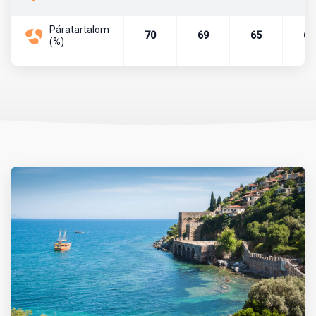
Páratartalom
Pénznem, pénzváltás
70
69
65
67
(%)
Az ország pénzneme a török líra. A líra bankjegyei a következő
címletekben vannak forgalomban: 5, 10, 20, 50, 100, 200. A líra
váltópénze a kurus, melyből 100 egység tesz ki egy lírát. A
készpénzforgalom a következő érméket használja. Kurus esetén
1, 5, 10, 25, 50 értékű, míg líra esetében 1 egységnyi érme van
forgalomban.
Célszerű eurót vagy dollárt még Magyarországról magunkkal
vinni és azt a helyszínen átváltani, de csak hivatalos beváltó
helyeken, azaz hivatalos devizaváltóknál, illetve bankokban.
Nagyvárosokban és a tengerpartokon, népszerű üdülőhelyeken,
turistaközpontokban szinte mindenhol elfogadnak eurót is.
Készpénzt a devizaváltóknál célszerű váltani, mivel ott
kedvezőbb az árfolyam, mint a bankoknál. A bankok délelőtt 9 és
12 óra, délután pedig 13 és 17 óra között tartanak nyitva. A
bevásárlóközpontokban hosszabb nyitvatartással lehet számolni.