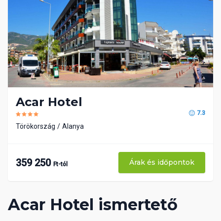
Acar Hotel
7.3
Törökország
Alanya
359 250
Árak és időpontok
Ft-tól
Acar Hotel ismertető