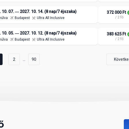
 10. 07. ― 2027. 10. 14. (8 nap/7 éjszaka)
372 000 Ft
/ 2 fő
múlva
Budapest
Ultra All Inclusive
 10. 05. ― 2027. 10. 12. (8 nap/7 éjszaka)
383 625 Ft
/ 2 fő
múlva
Budapest
Ultra All Inclusive
...
2
90
Követke
ő