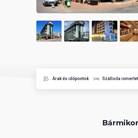
Árak és időpontok
Szálloda ismerte
Bármikor