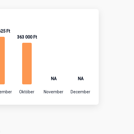
625 Ft
363 000 Ft
NA
NA
tember
Október
November
December
!