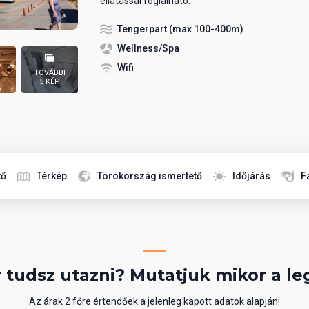
ellátással foglalható.
Tengerpart (max 100-400m)
Wellness/Spa
Wifi
TOVÁBBI
5 KÉP
tő
Térkép
Törökország ismertető
Időjárás
F
 tudsz utazni? Mutatjuk mikor a le
Az árak 2 főre értendőek a jelenleg kapott adatok alapján!