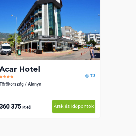
Acar Hotel
7.3
Törökország
Alanya
360 375
Árak és időpontok
Ft-tól