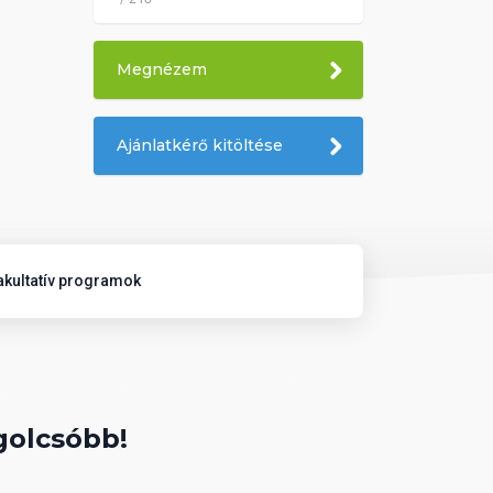
Megnézem
Ajánlatkérő kitöltése
akultatív programok
golcsóbb!