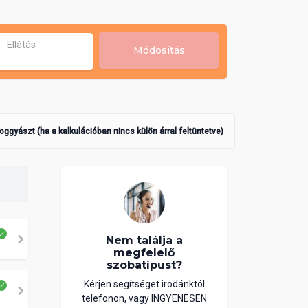
Ellátás
Módosítás
poggyászt (ha a kalkulációban nincs külön árral feltüntetve)
Nem találja a
megfelelő
szobatípust?
Kérjen segítséget irodánktól
telefonon, vagy INGYENESEN