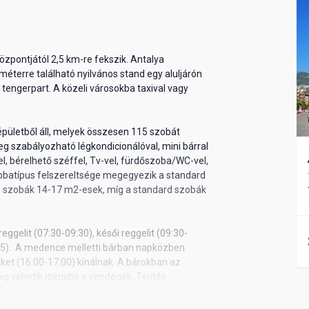
özpontjától 2,5 km-re fekszik. Antalya
 méterre található nyilvános stand egy aluljárón
tengerpart. A közeli városokba taxival vagy
épületből áll, melyek összesen 115 szobát
 szabályozható légkondicionálóval, mini bárral
el, bérelhető széffel, Tv-vel, fürdőszoba/WC-vel,
szobatípus felszereltsége megegyezik a standard
mo szobák 14-17 m2-esek, míg a standard szobák
reggelit (07:30-09:30), késői reggelit (09:30-
:45). A medence melletti bárban napközben
eket (16:00-17:00) kínálnak. A bárokban az
ig vehetik igénybe a vendégek. Térítés
sart gyümölcslevek, import italok és koktélok
külön díj ellenében lehetséges.