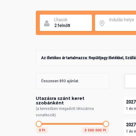
Utasok
Indulás helye
Az illetékes ár tartalmazza: Repülőjegy illetékkel, Száll
Összesen 893 ajánlat.
Utazásra szánt keret
2027.
szobánként
(a keresőben megadott létszámra
1 év 
vonatkozik)
2027.
0 Ft
3 500 000 Ft
1 év 