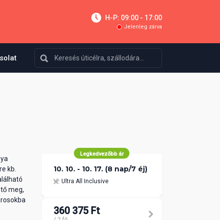
H-P: 09:00 - 17:00
Jelenleg zárva
solat
Legkedvezőbb ár
nya
10. 10. - 10. 17. (8 nap/7 éj)
re kb.
alálható
Ultra All Inclusive
ető meg,
árosokba
360 375 Ft
/ 2 fő