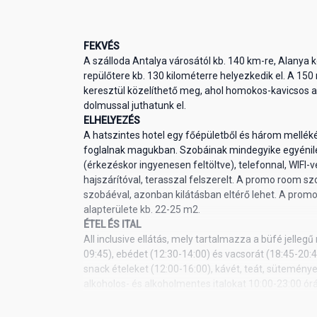
FEKVÉS
A szálloda Antalya városától kb. 140 km-re, Alanya k
repülőtere kb. 130 kilométerre helyezkedik el. A 150
keresztül közelíthető meg, ahol homokos-kavicsos a 
dolmussal juthatunk el.
ELHELYEZÉS
A hatszintes hotel egy főépületből és három mellék
foglalnak magukban. Szobáinak mindegyike egyénileg
(érkezéskor ingyenesen feltöltve), telefonnal, WIFI-v
hajszárítóval, terasszal felszerelt. A promo room 
szobáéval, azonban kilátásban eltérő lehet. A pro
alapterülete kb. 22-25 m2.
ÉTEL ÉS ITAL
All inclusive ellátás, mely tartalmazza a büfé jellegű 
09:45), ebédet (12:30-14:00) és vacsorát (18:45-20
snack ételeket (12:00-16:00), kávét, teát, sütemény
alkoholos- és alkoholmentes italokat 10:00-23:00 órá
ellenében török kávé, palackozott borok, frissen fac
fogyaszthatóak. A tengerparton minden fogyasztás 