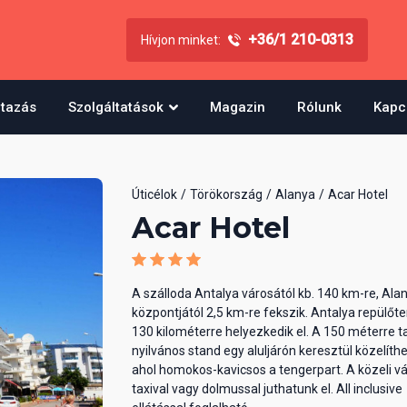
+36/1 210-0313
Hívjon minket:
utazás
Szolgáltatások
Magazin
Rólunk
Kapc
Úticélok
Törökország
Alanya
Acar Hotel
Acar Hotel
A szálloda Antalya városától kb. 140 km-re, Ala
központjától 2,5 km-re fekszik. Antalya repülőte
130 kilométerre helyezkedik el. A 150 méterre t
nyilvános stand egy aluljárón keresztül közelíth
ahol homokos-kavicsos a tengerpart. A közeli v
taxival vagy dolmussal juthatunk el. All inclusive