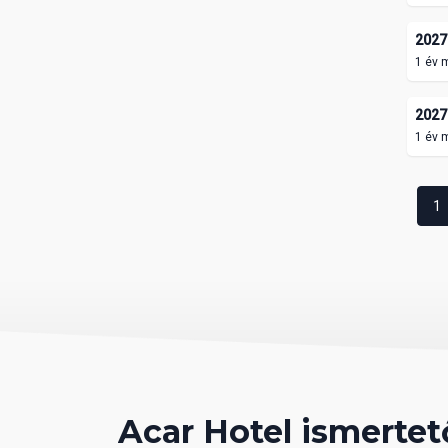
2027.
1 év 
2027.
1 év 
1
Acar Hotel ismertet