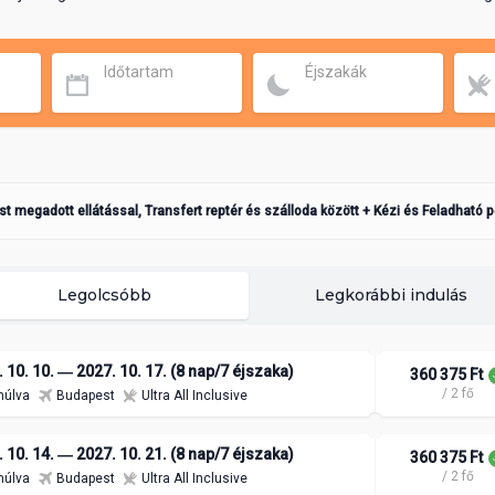
Időtartam
Éjszakák
ást megadott ellátással, Transfert reptér és szálloda között + Kézi és Feladható 
Legolcsóbb
Legkorábbi indulás
 10. 10. ― 2027. 10. 17. (8 nap/7 éjszaka)
360 375 Ft
/ 2 fő
múlva
Budapest
Ultra All Inclusive
 10. 14. ― 2027. 10. 21. (8 nap/7 éjszaka)
360 375 Ft
/ 2 fő
múlva
Budapest
Ultra All Inclusive