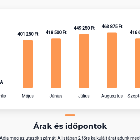
463 875 Ft
449 250 Ft
418 500 Ft
416 
401 250 Ft
A
ilis
Május
Június
Július
Augusztus
Szep
Árak és időpontok
Adja meg az utazók számát! A listában 2 főre kalkulált árat adunk meg