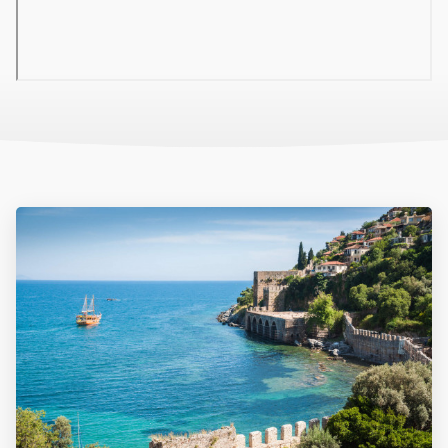
euro/fő). A szálloda nem biztosít strandtörülközőt.
A szálloda weboldala:
www.acarhotel.com
Tájékoztató
A leírás tájékoztató jellegű, és a szálláshelyszolgáltató hivatalos,
angol nyelvű leírása alapján került lefordításra. Az esetleges
eltérésekért, illetve a szálloda szolgáltatásainak változásáért
Irodánk felelősséget nem vállal. További információkért javasoljuk
a szállodák hivatalos weboldalának felkeresését. A hotelek
fenntartják a változtatás jogát.