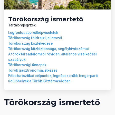
Törökország ismertető
Tartalomjegyzék
Legfontosabb külképviseletek
Törökország földrajzi jellemzői
Törökország közlekedése
Törökország közbiztonsága, segélyhívószámai
A török társadalomról röviden, általános viselkedési
szabályok
Törökországi ünnepek
Török gasztronómia, étkezés
Főbb turisztikai célpontok, legnépszerűbb tengerparti
üdülőhelyek a Török Köztársaságban
Törökország ismertető