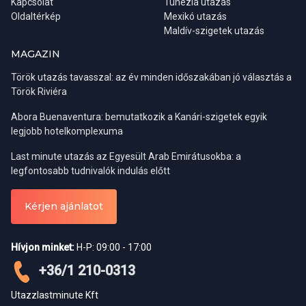
Kapcsolat
Tunézia utazás
Oldaltérkép
Mexikó utazás
Maldív-szigetek utazás
MAGAZIN
Török utazás tavasszal: az év minden időszakában jó választás a
Török Riviéra
Abora Buenaventura: bemutatkozik a Kanári-szigetek egyik
legjobb hotelkomplexuma
Last minute utazás az Egyesült Arab Emirátusokba: a
Régiók:
Belek, Side, Alanya
legfontosabb tudnivalók indulás előtt
Indulási napok:
kedd, szombat
Ha viszont inkább csak kulturális céllal látogatnánk az országba,
Részvételi díj:
0-6 év ingyenes / 7-12 év 18 € / felnőtt 35 €
Kérjen ajánlatot
akkor a tavaszi időszak a legideálisabb. A téli esőzések ilyenkor
már véget értek, a levegő kellemesen meleg, a táj pedig a
Alanya városnézés este
legszebb. Ősszel már gyakoriak az esőzések a Boszporusz
Hívjon minket:
H-P: 09:00 - 17:00
partján. Amennyiben a keleti, hegyvidéki területekre is kíváncsiak
vagyunk, az utazás ideális ideje május és október közé tehető,
Azoknak ajánljuk ezt a programunkat, akik tengeribetegek vagy
+36/1 210-0313
télen ugyanis ezen a területen gyakoriak a fagyok, illetve a
nem szeretnék feláldozni egy napjukat a város felfedezésével,
havazás miatti útlezárások.
Utazzlastminute Kft
hiszen vétek lenne kihagyni a város látványosságainak