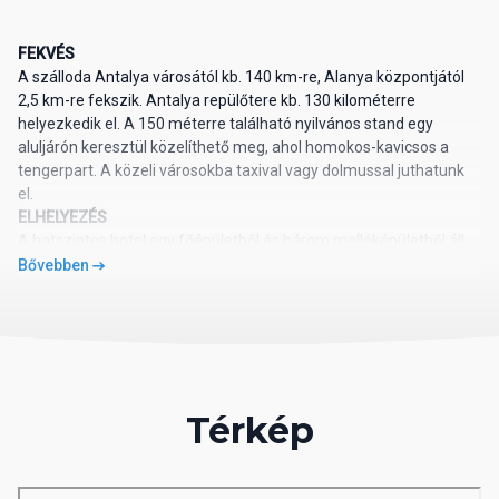
FEKVÉS
A szálloda Antalya városától kb. 140 km-re, Alanya központjától
2,5 km-re fekszik. Antalya repülőtere kb. 130 kilométerre
helyezkedik el. A 150 méterre található nyilvános stand egy
aluljárón keresztül közelíthető meg, ahol homokos-kavicsos a
tengerpart. A közeli városokba taxival vagy dolmussal juthatunk
el.
ELHELYEZÉS
A hatszintes hotel egy főépületből és három melléképületből áll,
melyek összesen 115 szobát foglalnak magukban. Szobáinak
Bővebben
mindegyike egyénileg szabályozható légkondicionálóval, mini
bárral (érkezéskor ingyenesen feltöltve), telefonnal, WIFI-vel,
bérelhető széffel, Tv-vel, fürdőszoba/WC-vel, hajszárítóval,
terasszal felszerelt. A promo room szobatípus felszereltsége
megegyezik a standard szobáéval, azonban kilátásban eltérő
lehet. A promo szobák 14-17 m2-esek, míg a standard szobák
Térkép
alapterülete kb. 22-25 m2.
ÉTEL ÉS ITAL
All inclusive ellátás, mely tartalmazza a büfé jellegű reggelit
(07:30-09:30), késői reggelit (09:30-09:45), ebédet (12:30-14:00)