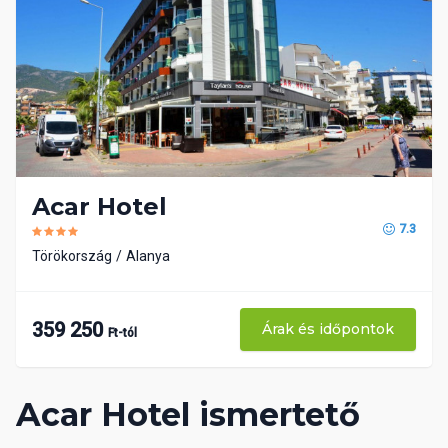
Acar Hotel
7.3
Törökország
Alanya
359 250
Árak és időpontok
Ft-tól
Acar Hotel ismertető