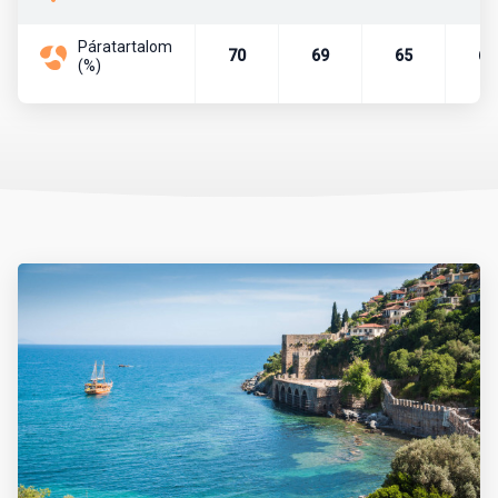
Páratartalom
Pénznem, pénzváltás
70
69
65
67
(%)
Az ország pénzneme a török líra. A líra bankjegyei a következő
címletekben vannak forgalomban: 5, 10, 20, 50, 100, 200. A líra
váltópénze a kurus, melyből 100 egység tesz ki egy lírát. A
készpénzforgalom a következő érméket használja. Kurus esetén
1, 5, 10, 25, 50 értékű, míg líra esetében 1 egységnyi érme van
forgalomban.
Célszerű eurót vagy dollárt még Magyarországról magunkkal
vinni és azt a helyszínen átváltani, de csak hivatalos beváltó
helyeken, azaz hivatalos devizaváltóknál, illetve bankokban.
Nagyvárosokban és a tengerpartokon, népszerű üdülőhelyeken,
turistaközpontokban szinte mindenhol elfogadnak eurót is.
Készpénzt a devizaváltóknál célszerű váltani, mivel ott
kedvezőbb az árfolyam, mint a bankoknál. A bankok délelőtt 9 és
12 óra, délután pedig 13 és 17 óra között tartanak nyitva. A
bevásárlóközpontokban hosszabb nyitvatartással lehet számolni.