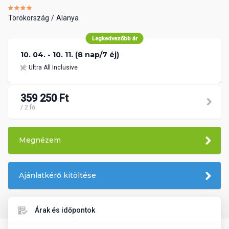
Törökország
Alanya
Legkedvezőbb ár
10. 04. - 10. 11. (8 nap/7 éj)
Ultra All Inclusive
359 250 Ft
/ 2 fő
Megnézem
Ajánlatkérő kitöltése
Árak és időpontok