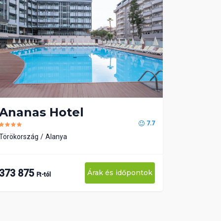
Ananas Hotel
7.7
Törökország
Alanya
373 875
Árak és időpontok
Ft-tól