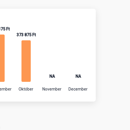
375 Ft
373 875 Ft
NA
NA
tember
Október
November
December
!