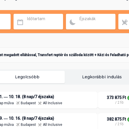
Időtartam
Éjszakák
ást megadott ellátással, Transfert reptér és szálloda között + Kézi és Feladható 
Legolcsóbb
Legkorábbi indulás
1. ― 10. 18. (8 nap/7 éjszaka)
373 875 Ft
/ 2 fő
ap múlva
Budapest
All Inclusive
9. ― 10. 16. (8 nap/7 éjszaka)
382 875 Ft
/ 2 fő
ap múlva
Budapest
All Inclusive