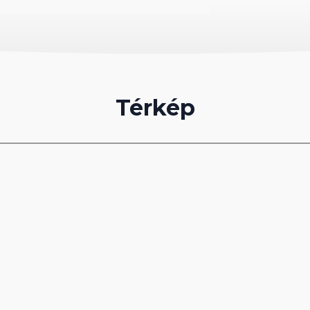
d és vacsora, snackek, édességek és gözleme
ntes italok.
Térkép