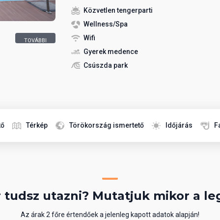
Közvetlen tengerparti
Wellness/Spa
Wifi
TOVÁBBI
12 KÉP
Gyerek medence
Csúszda park
tő
Térkép
Törökország ismertető
Időjárás
F
 tudsz utazni? Mutatjuk mikor a le
Az árak 2 főre értendőek a jelenleg kapott adatok alapján!