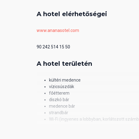
A hotel elérhetőségei
www.ananasotel.com
90 242 514 15 50
A hotel területén
kültéri medence
vízicsúszdák
főétterem
diszkó bár
medence bár
strandbár
Wi-Fi (ingyenes a lobbyban, korlátozott szám
Ellátás