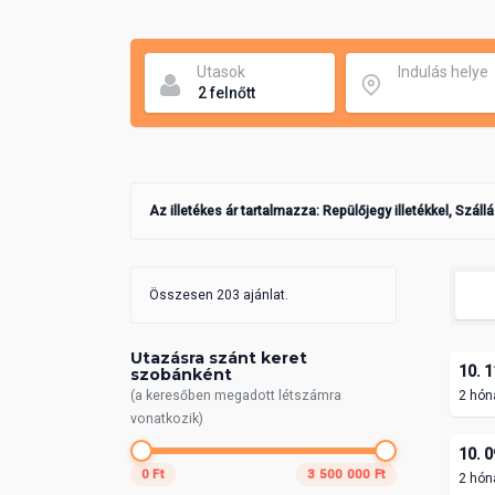
Utasok
Indulás helye
Az illetékes ár tartalmazza: Repülőjegy illetékkel, Száll
Összesen 203 ajánlat.
Utazásra szánt keret
10. 1
szobánként
(a keresőben megadott létszámra
2 hón
vonatkozik)
10. 0
0 Ft
3 500 000 Ft
2 hón