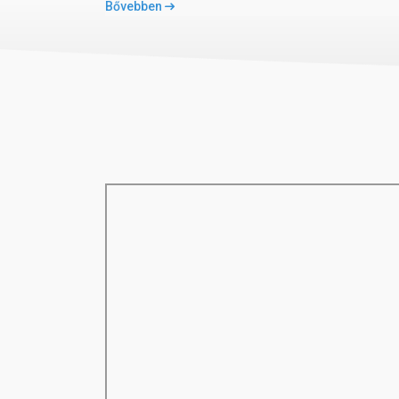
Bővebben
AI - all inclusive
A koncepció tartalmazza svédasztalos reggeli, ebé
megadott időpontokban, helyi alkoholos és alkoholme
Gyermekek részére
gyermekmedence
mini klub (4-12 éves korig)
mini diszkó
játszótér
etetőszék az étteremben
kiságy
gyermekfelügyelet (térítés ellenében)
Sport és szórakozás