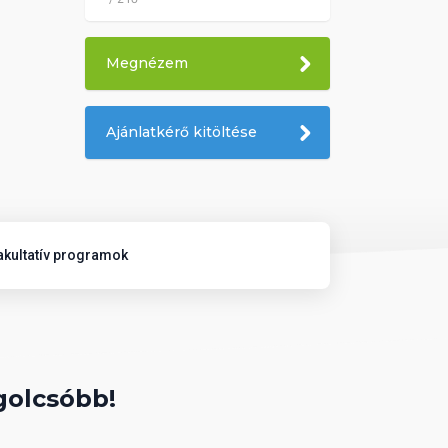
Megnézem
Ajánlatkérő kitöltése
akultatív programok
golcsóbb!