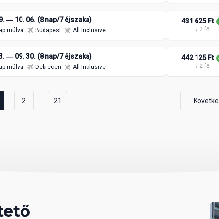
9. ― 10. 06. (8 nap/7 éjszaka)
431 625 Ft
/ 2 fő
ap múlva
Budapest
All Inclusive
3. ― 09. 30. (8 nap/7 éjszaka)
442 125 Ft
/ 2 fő
ap múlva
Debrecen
All Inclusive
...
2
21
Követke
tető