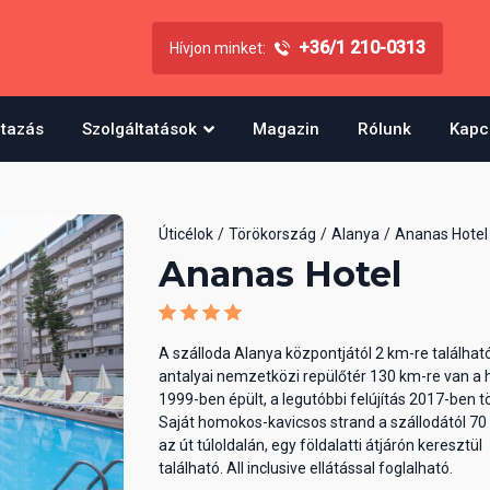
+36/1 210-0313
Hívjon minket:
utazás
Szolgáltatások
Magazin
Rólunk
Kapc
Úticélok
Törökország
Alanya
Ananas Hotel
Ananas Hotel
A szálloda Alanya központjától 2 km-re találhat
antalyai nemzetközi repülőtér 130 km-re van a h
1999-ben épült, a legutóbbi felújítás 2017-ben tö
Saját homokos-kavicsos strand a szállodától 70
az út túloldalán, egy földalatti átjárón keresztül
található. All inclusive ellátással foglalható.