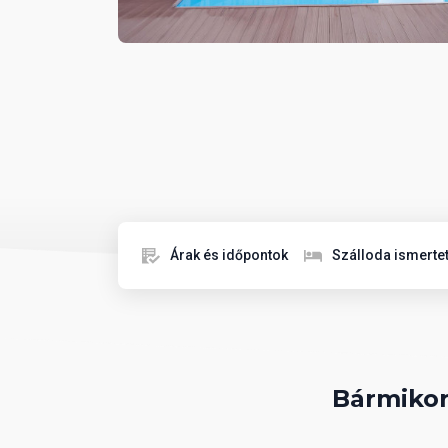
Árak és időpontok
Szálloda ismerte
Bármikor