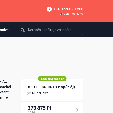
H-P: 09:00 - 17:00
Jelenleg zárva
solat
Legkedvezőbb ár
ó. Az
10. 11. - 10. 18. (8 nap/7 éj)
oteltől.
rtént.
All Inclusive
 m-re,
373 875 Ft
/ 2 fő