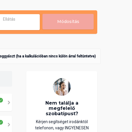
Ellátás
Módosítás
poggyászt (ha a kalkulációban nincs külön árral feltüntetve)
Nem találja a
megfelelő
szobatípust?
Kérjen segítséget irodánktól
telefonon, vagy INGYENESEN