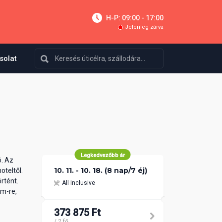
H-P: 09:00 - 17:00
Jelenleg zárva
solat
Legkedvezőbb ár
ó. Az
10. 11. - 10. 18. (8 nap/7 éj)
oteltől.
rtént.
All Inclusive
 m-re,
373 875 Ft
/ 2 fő