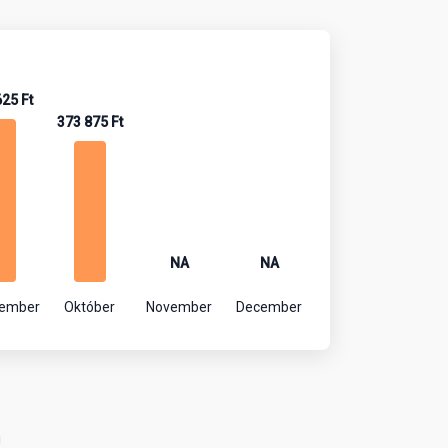
625 Ft
373 875 Ft
NA
NA
tember
Október
November
December
!