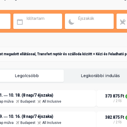
Időtartam
Éjszakák
ást megadott ellátással, Transfert reptér és szálloda között + Kézi és Feladható 
Legolcsóbb
Legkorábbi indulás
1. ― 10. 18. (8 nap/7 éjszaka)
373 875 Ft
/ 2 fő
ap múlva
Budapest
All Inclusive
9. ― 10. 16. (8 nap/7 éjszaka)
382 875 Ft
/ 2 fő
ap múlva
Budapest
All Inclusive