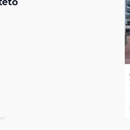
tető
ban)