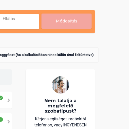
Ellátás
Módosítás
poggyászt (ha a kalkulációban nincs külön árral feltüntetve)
Nem találja a
megfelelő
szobatípust?
Kérjen segítséget irodánktól
telefonon, vagy INGYENESEN