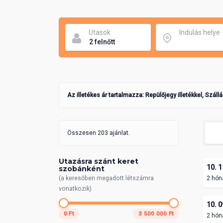
Utasok
Indulás helye
Az illetékes ár tartalmazza: Repülőjegy illetékkel, Száll
Összesen 203 ajánlat.
Utazásra szánt keret
10. 1
szobánként
(a keresőben megadott létszámra
2 hón
vonatkozik)
10. 0
0 Ft
3 500 000 Ft
2 hón