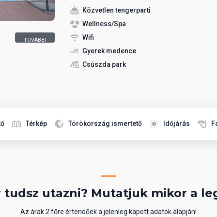
Közvetlen tengerparti
Wellness/Spa
Wifi
TOVÁBBI
12 KÉP
Gyerek medence
Csúszda park
tő
Térkép
Törökország ismertető
Időjárás
F
 tudsz utazni? Mutatjuk mikor a le
Az árak 2 főre értendőek a jelenleg kapott adatok alapján!