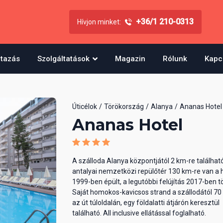
+36/1 210-0313
Hívjon minket:
utazás
Szolgáltatások
Magazin
Rólunk
Kapc
Úticélok
Törökország
Alanya
Ananas Hotel
Ananas Hotel
A szálloda Alanya központjától 2 km-re találhat
antalyai nemzetközi repülőtér 130 km-re van a h
1999-ben épült, a legutóbbi felújítás 2017-ben tö
Saját homokos-kavicsos strand a szállodától 70
az út túloldalán, egy földalatti átjárón keresztül
található. All inclusive ellátással foglalható.