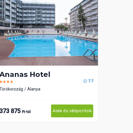
Ananas Hotel
7.7
Törökország
Alanya
373 875
Árak és időpontok
Ft-tól