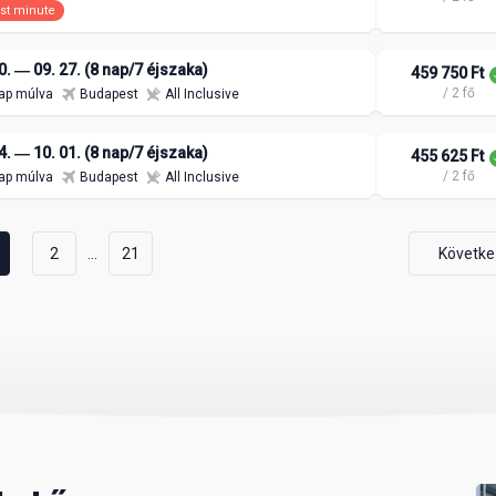
st minute
0. ― 09. 27. (8 nap/7 éjszaka)
459 750 Ft
/ 2 fő
ap múlva
Budapest
All Inclusive
4. ― 10. 01. (8 nap/7 éjszaka)
455 625 Ft
/ 2 fő
ap múlva
Budapest
All Inclusive
...
2
21
Követke