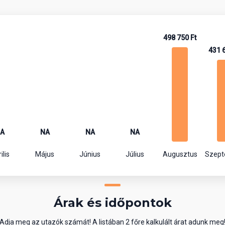
498 750 Ft
431 
A
NA
NA
NA
ilis
Május
Június
Július
Augusztus
Szep
Árak és időpontok
Adja meg az utazók számát! A listában 2 főre kalkulált árat adunk meg