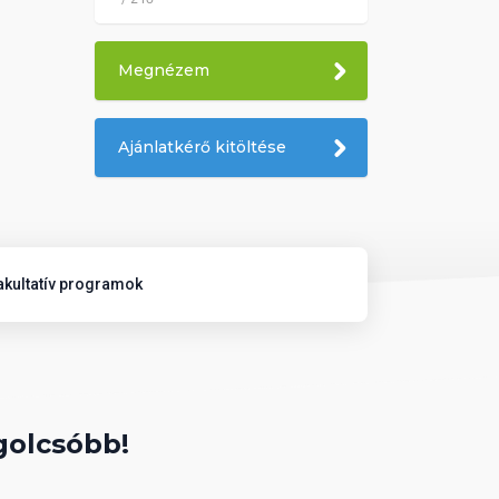
Megnézem
Ajánlatkérő kitöltése
akultatív programok
golcsóbb!