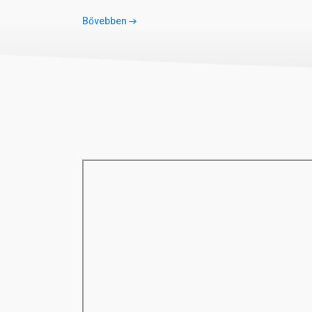
Ellátás
Bővebben
AI - all inclusive
A koncepció tartalmazza svédasztalos reggeli, ebé
megadott időpontokban, helyi alkoholos és alkoholme
Gyermekek részére
gyermekmedence
mini klub (4-12 éves korig)
mini diszkó
játszótér
etetőszék az étteremben
kiságy
gyermekfelügyelet (térítés ellenében)
Sport és szórakozás