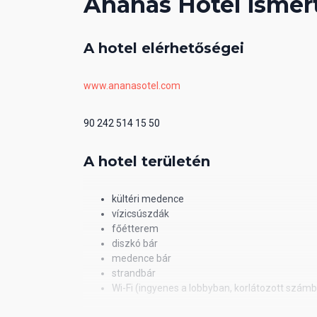
Ananas Hotel ismer
A hotel elérhetőségei
www.ananasotel.com
90 242 514 15 50
A hotel területén
kültéri medence
vízicsúszdák
főétterem
diszkó bár
medence bár
strandbár
Wi-Fi (ingyenes a lobbyban, korlátozott szám