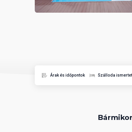
Árak és időpontok
Szálloda ismerte
Bármikor