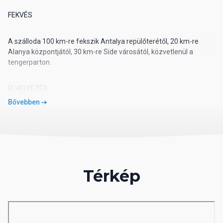
FEKVÉS
A szálloda 100 km-re fekszik Antalya repülőterétől, 20 km-re
Alanya központjától, 30 km-re Side városától, közvetlenül a
tengerparton.
ELHELYEZÉS
Bővebben
A szálloda 96 szobával rendelkezik, mindegyike zuhanyzó/WC-
vel, hajszárítóval, laminált padlóval, légkondicionálóval, széffel,
telefonnal, mini bárral, LCD TV-vel felszerelt és erkélyes.
ÉTEL ÉS ITAL
Térkép
All inclusive ellátás, reggeli, ebéd, vacsora, éjjeli leves, helyi
alkoholos és alkoholmentes italok fogyasztása. A fő éttermen
kívül egy medence melletti bár szolgálja a vendégek kényelmét.