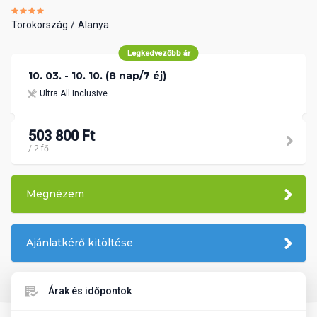
Törökország
Alanya
Legkedvezőbb ár
10. 03. - 10. 10. (8 nap/7 éj)
Ultra All Inclusive
503 800 Ft
/ 2 fő
Megnézem
Ajánlatkérő kitöltése
Árak és időpontok