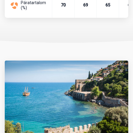
Páratartalom
Pénznem, pénzváltás
70
69
65
67
(%)
Az ország pénzneme a török líra. A líra bankjegyei a következő
címletekben vannak forgalomban: 5, 10, 20, 50, 100, 200. A líra
váltópénze a kurus, melyből 100 egység tesz ki egy lírát. A
készpénzforgalom a következő érméket használja. Kurus esetén
1, 5, 10, 25, 50 értékű, míg líra esetében 1 egységnyi érme van
forgalomban.
Célszerű eurót vagy dollárt még Magyarországról magunkkal
vinni és azt a helyszínen átváltani, de csak hivatalos beváltó
helyeken, azaz hivatalos devizaváltóknál, illetve bankokban.
Nagyvárosokban és a tengerpartokon, népszerű üdülőhelyeken,
turistaközpontokban szinte mindenhol elfogadnak eurót is.
Készpénzt a devizaváltóknál célszerű váltani, mivel ott
kedvezőbb az árfolyam, mint a bankoknál. A bankok délelőtt 9 és
12 óra, délután pedig 13 és 17 óra között tartanak nyitva. A
bevásárlóközpontokban hosszabb nyitvatartással lehet számolni.
Rendszerint minden banknál van bankautomata, amelyből bank-
vagy hitelkártyával bármikor tudunk pénzt felvenni.