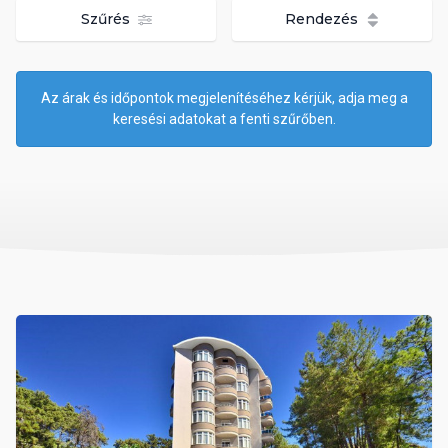
Szűrés
Rendezés
Az árak és időpontok megjelenítéséhez kérjük, adja meg a
keresési adatokat a fenti szűrőben.