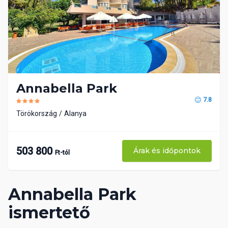
Annabella Park
7.8
Törökország
Alanya
503 800
Árak és időpontok
Ft-tól
Annabella Park
ismertető