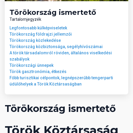
Törökország ismertető
Tartalomjegyzék
Legfontosabb külképviseletek
Törökország földrajzi jellemzői
Törökország közlekedése
Törökország közbiztonsága, segélyhívószámai
A török társadalomról röviden, általános viselkedési
szabályok
Törökországi ünnepek
Török gasztronómia, étkezés
Főbb turisztikai célpontok, legnépszerűbb tengerparti
üdülőhelyek a Török Köztársaságban
Törökország ismertető
Török Köztársaság