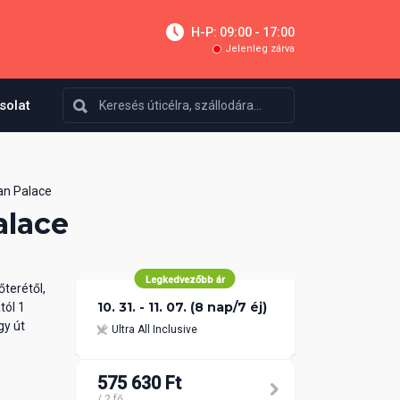
H-P: 09:00 - 17:00
Jelenleg zárva
solat
n Palace
alace
Legkedvezőbb ár
őterétől,
10. 31. - 11. 07. (8 nap/7 éj)
tól 1
gy út
Ultra All Inclusive
575 630 Ft
/ 2 fő