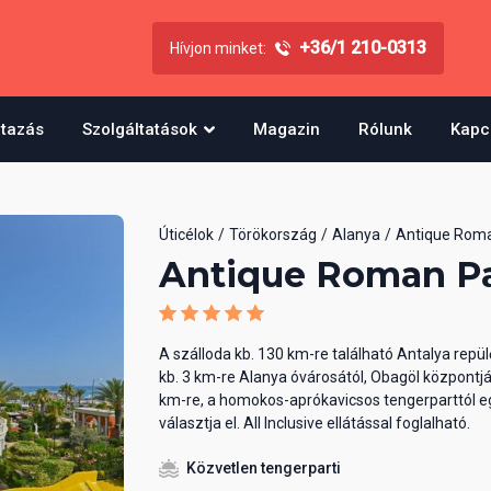
+36/1 210-0313
Hívjon minket:
utazás
Szolgáltatások
Magazin
Rólunk
Kapc
Úticélok
Törökország
Alanya
Antique Roma
Antique Roman P
A szálloda kb. 130 km-re található Antalya repül
kb. 3 km-re Alanya óvárosától, Obagöl központjá
km-re, a homokos-aprókavicsos tengerparttól e
választja el. All Inclusive ellátással foglalható.
Közvetlen tengerparti