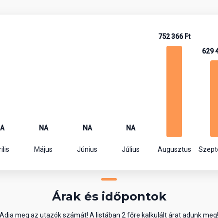
752 366 Ft
629 
A
NA
NA
NA
ilis
Május
Június
Július
Augusztus
Szep
Árak és időpontok
Adja meg az utazók számát! A listában 2 főre kalkulált árat adunk meg