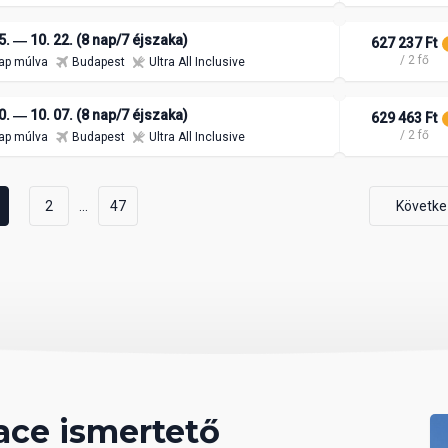
5. ― 10. 22. (8 nap/7 éjszaka)
627 237 Ft
/ 2 fő
ap múlva
Budapest
Ultra All Inclusive
0. ― 10. 07. (8 nap/7 éjszaka)
629 463 Ft
/ 2 fő
ap múlva
Budapest
Ultra All Inclusive
...
2
47
Követke
ce ismertető