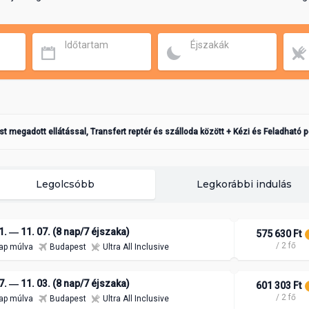
Időtartam
Éjszakák
ást megadott ellátással, Transfert reptér és szálloda között + Kézi és Feladható 
Legolcsóbb
Legkorábbi indulás
1. ― 11. 07. (8 nap/7 éjszaka)
575 630 Ft
/ 2 fő
ap múlva
Budapest
Ultra All Inclusive
7. ― 11. 03. (8 nap/7 éjszaka)
601 303 Ft
/ 2 fő
ap múlva
Budapest
Ultra All Inclusive