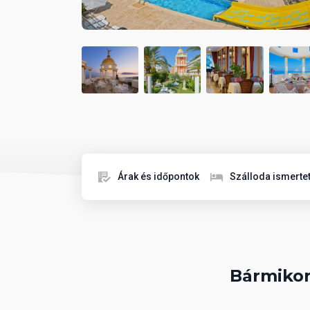
Árak és időpontok
Szálloda ismerte
Bármikor