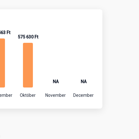
463 Ft
575 630 Ft
NA
NA
tember
Október
November
December
!