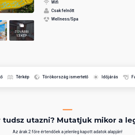
Wifi
Csak felnőtt
Wellness/Spa
TOVÁBBI
13 KÉP
tő
Térkép
Törökország ismertető
Időjárás
F
 tudsz utazni? Mutatjuk mikor a le
Az árak 2 főre értendőek a jelenleg kapott adatok alapján!