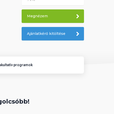
Megnézem
Ajánlatkérő kitöltése
akultatív programok
golcsóbb!