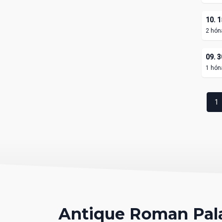
10. 1
2 hón
09. 3
1 hón
1
Antique Roman Pala