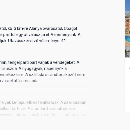
étől, kb. 3 km-re Alanya óvárosától, Obagöl
parttól egy út választja el. Véleményünk: A
nljuk. Utazásszervező véleménye: 4*
min, tengerparti bár) várják a vendégeket. A
 csúszda. A nyugágyak, napernyők a
endelkezésre. A szálloda strandtörölközőt nem
orvosi ellátás, mosoda.
melyek két épületben találhatóak. A szállodában
lkon tartozik. A standard szobák oldalról
evízió, telefon, minibár (térítés ellenében), széf
WC, hajszárító található.