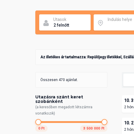
Utasok
Indulás helye
Az illetékes ár tartalmazza: Repülőjegy illetékkel, Száll
Összesen 470 ajánlat.
Utazásra szánt keret
10. 3
szobánként
(a keresőben megadott létszámra
2 hón
vonatkozik)
10. 2
0 Ft
3 500 000 Ft
2 hón