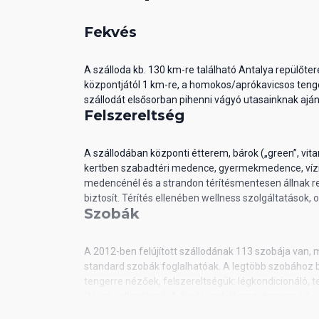
Fekvés
A szálloda kb. 130 km-re található Antalya repülőter
központjától 1 km-re, a homokos/aprókavicsos tenger
szállodát elsősorban pihenni vágyó utasainknak ajá
Felszereltség
A szállodában központi étterem, bárok („green”, vita
kertben szabadtéri medence, gyermekmedence, vízi
medencénél és a strandon térítésmentesen állnak r
biztosít. Térítés ellenében wellness szolgáltatások, 
Szobák
A 2012-ben felújított szállodának 113 szobája van, 
standard szobák foglalhatóak. A legtöbb szobához ba
tengerre nézőek, felszereltségük: légkondicionáló, tel
(térítés ellenében). A fürdőszobában zuhanyozó/kád 
Ellátás-long