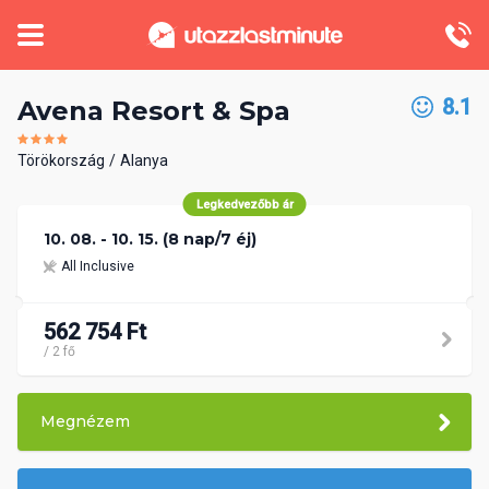
8.1
Avena Resort & Spa
Törökország
Alanya
Legkedvezőbb ár
10. 08. - 10. 15. (8 nap/7 éj)
All Inclusive
562 754 Ft
/ 2 fő
Megnézem