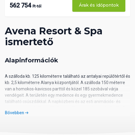
562 754
Árak és időpontok
Ft-tól
Avena Resort & Spa
ismertető
Alapinformációk
A szálloda kb. 125 kilométerre található az antalyai repülőtértől és
kb. 2,5 kilométerre Alanya központjától. A szálloda 150 méterre
van a homokos-kavicsos parttól és közel 185 szobával várja
vendégeit. A területén egy medence és egy gyermekmedence
található csúszdákkal. A napközbeni és az esti animációs- és
sportprogramokról a szálloda animátor csapata gondoskodik. A
Bővebben
kicsiket és a kicsit nagyobbakat a szálloda animátor csapata
egész napos programokkal várja.