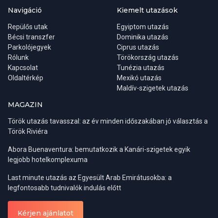
például Antalya forró és meglehetősen párás időjárása ebben az
az ebédünket (italfogyasztás extra) illetve egy egy órás
Navigáció
Kiemelt utazások
időszakban már eléggé embert próbáló lehet. A májusi, júniusi,
hajókirándulást. A résztvevők ellátogatnak egy ékszer- és
Repülős utak
Egyiptom utazás
illetve a szeptemberi, októberi hónapok talán a legkellemesebbek
textilüzletbe is.
Bécsi transzfer
Dominika utazás
a fürdőzés, napozás szempontjából, valamint a zsúfoltság is
Parkolójegyek
Ciprus utazás
valamelyest mérsékeltebbnek mondható.
Rólunk
Törökország utazás
Kapcsolat
Tunézia utazás
Oldaltérkép
Mexikó utazás
Maldív-szigetek utazás
MAGAZIN
Török utazás tavasszal: az év minden időszakában jó választás a
Török Riviéra
Abora Buenaventura: bemutatkozik a Kanári-szigetek egyik
legjobb hotelkomplexuma
Last minute utazás az Egyesült Arab Emirátusokba: a
Régiók:
Belek, Side, Alanya
legfontosabb tudnivalók indulás előtt
Indulási napok:
kedd, szombat
Ha viszont inkább csak kulturális céllal látogatnánk az országba,
Részvételi díj:
0-6 év ingyenes / 7-12 év 18 € / felnőtt 35 €
Kérjen ajánlatot
akkor a tavaszi időszak a legideálisabb. A téli esőzések ilyenkor