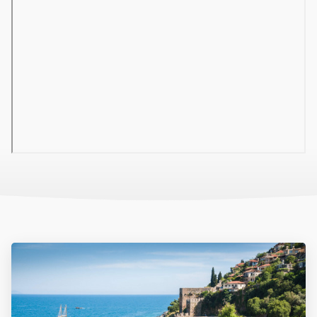
Gyermekek
● Gyermek animációs programok ● Játszótér
Sport és szórakozás
● 1 kültéri medence 2 csúszdával ● 1 gyermekmedence 1
csúszdával ● Fitnesz terem ● Nappali és esti animációs
programok ● Esti műsor és élőzene ● Aerobik (step, vízi torna) ●
Vízi sporteszközök a parton (banán, jetski, parasailing stb) €
Szoba felszereltsége
● Standard szoba (40 m2 / 1-3 fő részére): utcára/medencére
néző, egyénileg szabályozható légkondicionáló, minibár,
fürdőszoba, hajszárító, LCD TV/SAT, telefon, 2 db szoba
mozgáskorlátozottaknak kialakítva ● Családi szoba (42 m2 / 1-4