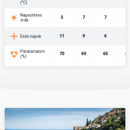
(°C)
Törökország fővárosa 1923 óta a kb. 5,5 millió lakosú Ankara. Itt
Napsütéses
5
7
7
9
ülésezik a parlament, illetve itt találhatók a fontosabb
órák
minisztériumok, nagykövetségek. A törökök atyja, a köztársaság
alapítója, Mustafa Kemal Atatürk is az itt lévő Anitkabir
11
9
6
4
Esős napok
mauzóleumban.
Páratartalom
Pénznem, pénzváltás
70
69
65
67
(%)
Az ország pénzneme a török líra. A líra bankjegyei a következő
címletekben vannak forgalomban: 5, 10, 20, 50, 100, 200. A líra
váltópénze a kurus, melyből 100 egység tesz ki egy lírát. A
készpénzforgalom a következő érméket használja. Kurus esetén
1, 5, 10, 25, 50 értékű, míg líra esetében 1 egységnyi érme van
forgalomban.
Célszerű eurót vagy dollárt még Magyarországról magunkkal
vinni és azt a helyszínen átváltani, de csak hivatalos beváltó
helyeken, azaz hivatalos devizaváltóknál, illetve bankokban.