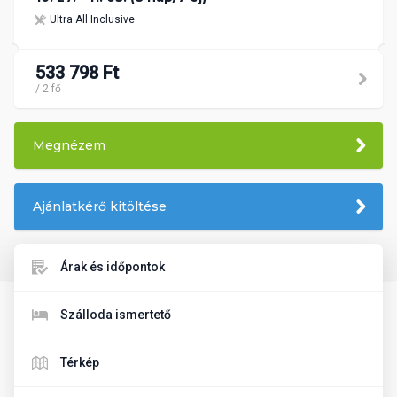
Ultra All Inclusive
533 798 Ft
/ 2 fő
Megnézem
Ajánlatkérő kitöltése
Árak és időpontok
Szálloda ismertető
Térkép