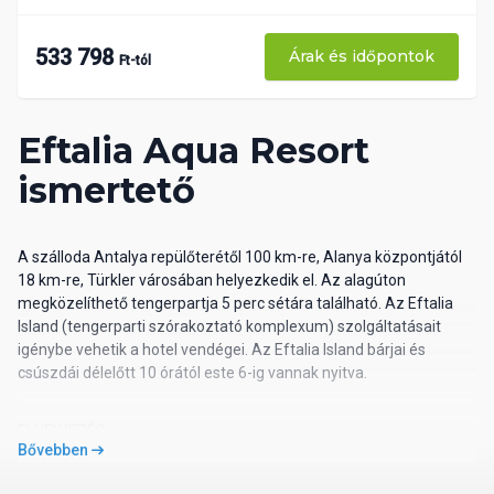
533 798
Árak és időpontok
Ft-tól
Eftalia Aqua Resort
ismertető
A szálloda Antalya repülőterétől 100 km-re, Alanya központjától
18 km-re, Türkler városában helyezkedik el. Az alagúton
megközelíthető tengerpartja 5 perc sétára található. Az Eftalia
Island (tengerparti szórakoztató komplexum) szolgáltatásait
igénybe vehetik a hotel vendégei. Az Eftalia Island bárjai és
csúszdái délelőtt 10 órától este 6-ig vannak nyitva.
ELHELYEZÉS
Bővebben
A szálloda 2 főépületből és 5 villából áll. 470 szobájából 310