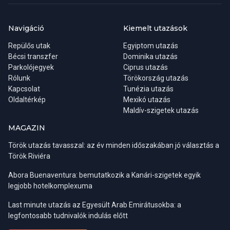
Aki a lehető legtöbb napsütést, valamint legmelegebb tengervizet
elmerülünk a bazár forgatagában, hogy beszerezhessük a
keresi, annak a júliusi, augusztusi hónapokat kell választania, bár
legújabb eredeti török másolatainkat. A program ára tartalmazza
például Antalya forró és meglehetősen párás időjárása ebben az
az ebédünket (italfogyasztás extra) illetve egy egy órás
Navigáció
Kiemelt utazások
időszakban már eléggé embert próbáló lehet. A májusi, júniusi,
hajókirándulást. A résztvevők ellátogatnak egy ékszer- és
Repülős utak
Egyiptom utazás
illetve a szeptemberi, októberi hónapok talán a legkellemesebbek
textilüzletbe is.
Bécsi transzfer
Dominika utazás
a fürdőzés, napozás szempontjából, valamint a zsúfoltság is
Parkolójegyek
Ciprus utazás
valamelyest mérsékeltebbnek mondható.
Rólunk
Törökország utazás
Kapcsolat
Tunézia utazás
Oldaltérkép
Mexikó utazás
Maldív-szigetek utazás
MAGAZIN
Török utazás tavasszal: az év minden időszakában jó választás a
Török Riviéra
Abora Buenaventura: bemutatkozik a Kanári-szigetek egyik
legjobb hotelkomplexuma
Last minute utazás az Egyesült Arab Emirátusokba: a
Régiók:
Belek, Side, Alanya
legfontosabb tudnivalók indulás előtt
Indulási napok:
kedd, szombat