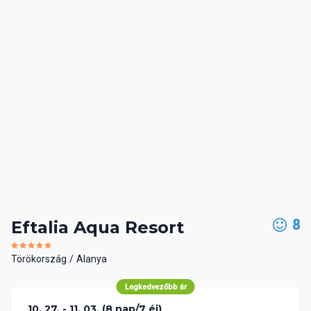
8
Eftalia Aqua Resort
Törökország
Alanya
Legkedvezőbb ár
10. 27. - 11. 03. (8 nap/7 éj)