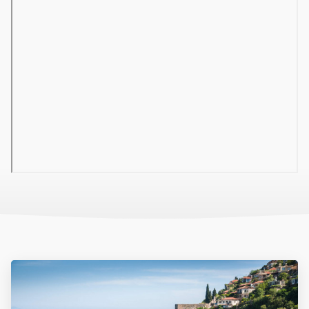
reggeli (10:00-11:00), ebéd (12:30–14:00), vacsora (19:00–21:00),
délutáni snackek, kávé, sütemény, fagylalt, késői snack, helyi
alkoholos- és alkoholmentes italok. Térítés ellenében
fogyasztható frissen facsart gyümölcslé, török kávé, import
pezsgők, minden helyi és import üveges bor, luxus import italok.
Számos bár bővíti a szolgáltatások körét. A foglalás során egy
alkalommal, előzetes bejelentkezéssel ingyen igénybe vehető az
a’la carte étterem.
SPORT ÉS SZABADIDŐ
Külső és belső medencék, aquapark (8 felnőtt, 3 gyermek, 1 bébi),
gyerek medence, strandröplabda, kosárlabda, darts, asztalitenisz,
fitneszterem, tenisz, szauna, játszótér, mini klub 4-12 éves korig,
nappali és esti animációs programok, diszkó. Térítés ellenében
igénybe vehető szolgáltatások: vízi sportok, teniszpálya
világítással, a szépségszalon szolgáltatásai, török fürdő,
masszázs, gyermekfelügyelet előzetes bejelentkezéssel.
EGYÉB INFORMÁCIÓ