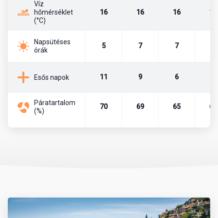
Víz
hőmérséklet
16
16
16
18
Főváros
(°C)
Törökország fővárosa 1923 óta a kb. 5,5 millió lakosú Ankara. Itt
Napsütéses
5
7
7
9
ülésezik a parlament, illetve itt találhatók a fontosabb
órák
minisztériumok, nagykövetségek. A törökök atyja, a köztársaság
alapítója, Mustafa Kemal Atatürk is az itt lévő Anitkabir
11
9
6
4
Esős napok
mauzóleumban.
Páratartalom
Pénznem, pénzváltás
70
69
65
67
(%)
Az ország pénzneme a török líra. A líra bankjegyei a következő
címletekben vannak forgalomban: 5, 10, 20, 50, 100, 200. A líra
váltópénze a kurus, melyből 100 egység tesz ki egy lírát. A
készpénzforgalom a következő érméket használja. Kurus esetén
1, 5, 10, 25, 50 értékű, míg líra esetében 1 egységnyi érme van
forgalomban.
Célszerű eurót vagy dollárt még Magyarországról magunkkal