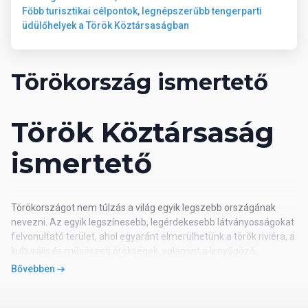
Főbb turisztikai célpontok, legnépszerűbb tengerparti
üdülőhelyek a Török Köztársaságban
Törökország ismertető
Török Köztársaság
ismertető
Törökországot nem túlzás a világ egyik legszebb országának
nevezni. Az egyik legszínesebb, legérdekesebb látványosságokat
felvonultató terület, ahol egyaránt elmerülhetünk a török riviéra, a
kulturális és művészeti örökségek, valamint a lenyűgöző
természeti tájak nyújtotta élvezetekben. Évről évre turisták milliói
Bővebben
keresik fel.