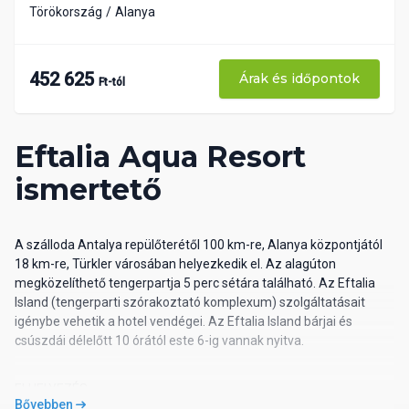
Törökország
Alanya
452 625
Árak és időpontok
Ft-tól
Eftalia Aqua Resort
ismertető
A szálloda Antalya repülőterétől 100 km-re, Alanya központjától
18 km-re, Türkler városában helyezkedik el. Az alagúton
megközelíthető tengerpartja 5 perc sétára található. Az Eftalia
Island (tengerparti szórakoztató komplexum) szolgáltatásait
igénybe vehetik a hotel vendégei. Az Eftalia Island bárjai és
csúszdái délelőtt 10 órától este 6-ig vannak nyitva.
ELHELYEZÉS
Bővebben