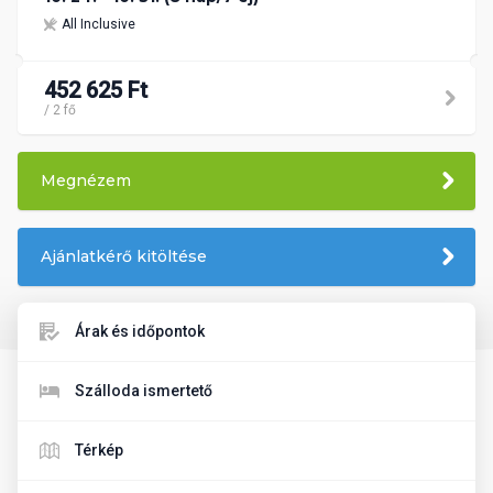
All Inclusive
452 625 Ft
/ 2 fő
Megnézem
Ajánlatkérő kitöltése
Árak és időpontok
Szálloda ismertető
Térkép