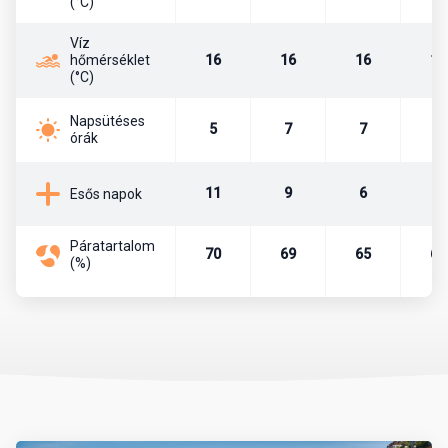
(°C)
szírek is.
Víz
hőmérséklet
16
16
16
18
Főváros
(°C)
Törökország fővárosa 1923 óta a kb. 5,5 millió lakosú Ankara. Itt
Napsütéses
5
7
7
9
ülésezik a parlament, illetve itt találhatók a fontosabb
órák
minisztériumok, nagykövetségek. A törökök atyja, a köztársaság
alapítója, Mustafa Kemal Atatürk is az itt lévő Anitkabir
11
9
6
4
Esős napok
mauzóleumban.
Páratartalom
Pénznem, pénzváltás
70
69
65
67
(%)
Az ország pénzneme a török líra. A líra bankjegyei a következő
címletekben vannak forgalomban: 5, 10, 20, 50, 100, 200. A líra
váltópénze a kurus, melyből 100 egység tesz ki egy lírát. A
készpénzforgalom a következő érméket használja. Kurus esetén
1, 5, 10, 25, 50 értékű, míg líra esetében 1 egységnyi érme van
forgalomban.