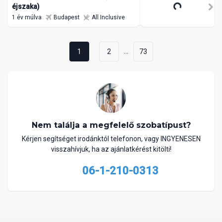
549 375 Ft
éjszaka)
/ 2 fő
1 év múlva
Budapest
All Inclusive
...
1
2
73
Nem találja a megfelelő szobatípust?
Kérjen segítséget irodánktól telefonon, vagy INGYENESEN
visszahívjuk, ha az ajánlatkérést kitölti!
06-1-210-0313