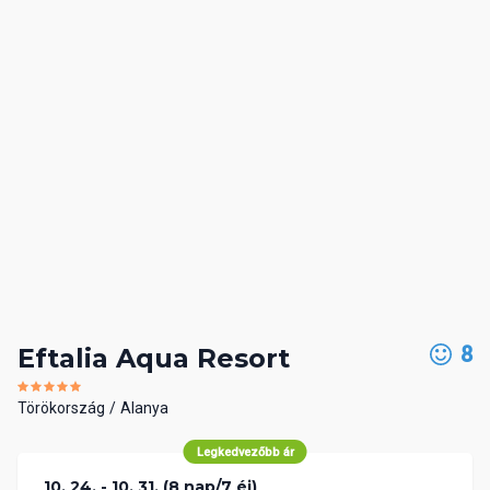
8
Eftalia Aqua Resort
Törökország
Alanya
Legkedvezőbb ár
10. 24. - 10. 31. (8 nap/7 éj)