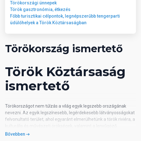
Törökországi ünnepek
Török gasztronómia, étkezés
Főbb turisztikai célpontok, legnépszerűbb tengerparti
üdülőhelyek a Török Köztársaságban
Törökország ismertető
Török Köztársaság
ismertető
Törökországot nem túlzás a világ egyik legszebb országának
nevezni. Az egyik legszínesebb, legérdekesebb látványosságokat
felvonultató terület, ahol egyaránt elmerülhetünk a török riviéra, a
kulturális és művészeti örökségek, valamint a lenyűgöző
természeti tájak nyújtotta élvezetekben. Évről évre turisták milliói
Bővebben
keresik fel.