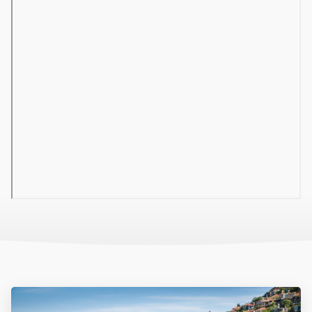
Ultra all inclusive ellátás: büfé jellegű reggeli (07:00–10:00), késői
reggeli (10:00-11:00), ebéd (12:30–14:00), vacsora (19:00–21:00),
délutáni snackek, kávé, sütemény, fagylalt, késői snack, helyi
alkoholos- és alkoholmentes italok. Térítés ellenében
fogyasztható frissen facsart gyümölcslé, török kávé, import
pezsgők, minden helyi és import üveges bor, luxus import italok.
Számos bár bővíti a szolgáltatások körét. A foglalás során egy
alkalommal, előzetes bejelentkezéssel ingyen igénybe vehető az
a’la carte étterem.
SPORT ÉS SZABADIDŐ
Külső és belső medencék, aquapark (8 felnőtt, 3 gyermek, 1 bébi),
gyerek medence, strandröplabda, kosárlabda, darts, asztalitenisz,
fitneszterem, tenisz, szauna, játszótér, mini klub 4-12 éves korig,
nappali és esti animációs programok, diszkó. Térítés ellenében
igénybe vehető szolgáltatások: vízi sportok, teniszpálya
világítással, a szépségszalon szolgáltatásai, török fürdő,
masszázs, gyermekfelügyelet előzetes bejelentkezéssel.