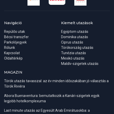
(felszerelés biztosított), ebédünket is itt fogyasztjuk el. A
program során másfél órás szabadprogram keretében
Aki a lehető legtöbb napsütést, valamint legmelegebb tengervizet
elmerülünk a bazár forgatagában, hogy beszerezhessük a
keresi, annak a júliusi, augusztusi hónapokat kell választania, bár
legújabb eredeti török másolatainkat. A program ára tartalmazza
például Antalya forró és meglehetősen párás időjárása ebben az
az ebédünket (italfogyasztás extra) illetve egy egy órás
Navigáció
Kiemelt utazások
időszakban már eléggé embert próbáló lehet. A májusi, júniusi,
hajókirándulást. A résztvevők ellátogatnak egy ékszer- és
Repülős utak
Egyiptom utazás
illetve a szeptemberi, októberi hónapok talán a legkellemesebbek
textilüzletbe is.
Bécsi transzfer
Dominika utazás
a fürdőzés, napozás szempontjából, valamint a zsúfoltság is
Parkolójegyek
Ciprus utazás
valamelyest mérsékeltebbnek mondható.
Rólunk
Törökország utazás
Kapcsolat
Tunézia utazás
Oldaltérkép
Mexikó utazás
Maldív-szigetek utazás
MAGAZIN
Török utazás tavasszal: az év minden időszakában jó választás a
Török Riviéra
Abora Buenaventura: bemutatkozik a Kanári-szigetek egyik
legjobb hotelkomplexuma
Last minute utazás az Egyesült Arab Emirátusokba: a
Régiók:
Belek, Side, Alanya