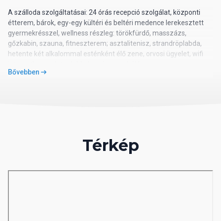
A szálloda szolgáltatásai: 24 órás recepció szolgálat, központi
étterem, bárok, egy-egy kültéri és beltéri medence lerekesztett
gyermekrésszel, wellness részleg: törökfürdő, masszázs,
gőzkabin, szauna, fitneszterem; asztalitenisz, strandröplabda,
hetente két alkalommal esténként élő zene, orvosi ügyelet, wifi
internetkapcsolat a lobbyban és a szobákban.
Bővebben
Elhelyezkedés
Alanya belvárosától 800 méterre, az antalyai repülőtértől 120
kilométerre található.
Térkép
Ellátás
All inclusive: reggeli, késői reggeli, ebéd és vacsora, török snack
ételek, fagylalt, kávé és sütemény a meghatározott időpontokban
és a kijelölt helyen, a helyi alkoholos és alkoholmentes italok
ingyenesek. Az import alkoholos italok, a koktélok, az üveges