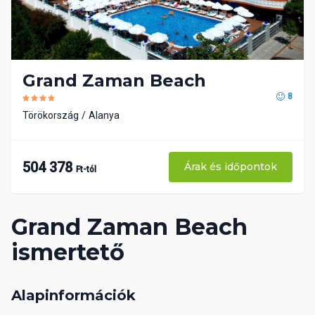
Grand Zaman Beach
8
Törökország
Alanya
504 378
Árak és időpontok
Ft-tól
Grand Zaman Beach
ismertető
Alapinformációk