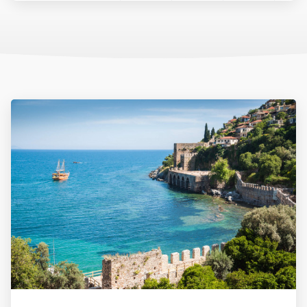
Az ország pénzneme a török líra. A líra bankjegyei a következő
címletekben vannak forgalomban: 5, 10, 20, 50, 100, 200. A líra
váltópénze a kurus, melyből 100 egység tesz ki egy lírát. A
készpénzforgalom a következő érméket használja. Kurus esetén
1, 5, 10, 25, 50 értékű, míg líra esetében 1 egységnyi érme van
forgalomban.
Célszerű eurót vagy dollárt még Magyarországról magunkkal
vinni és azt a helyszínen átváltani, de csak hivatalos beváltó
helyeken, azaz hivatalos devizaváltóknál, illetve bankokban.
Nagyvárosokban és a tengerpartokon, népszerű üdülőhelyeken,
turistaközpontokban szinte mindenhol elfogadnak eurót is.
Készpénzt a devizaváltóknál célszerű váltani, mivel ott
kedvezőbb az árfolyam, mint a bankoknál. A bankok délelőtt 9 és
12 óra, délután pedig 13 és 17 óra között tartanak nyitva. A
bevásárlóközpontokban hosszabb nyitvatartással lehet számolni.
Rendszerint minden banknál van bankautomata, amelyből bank-
vagy hitelkártyával bármikor tudunk pénzt felvenni.
Rengeteg helyen elfogadják a bankkártyákat is, legyen szó