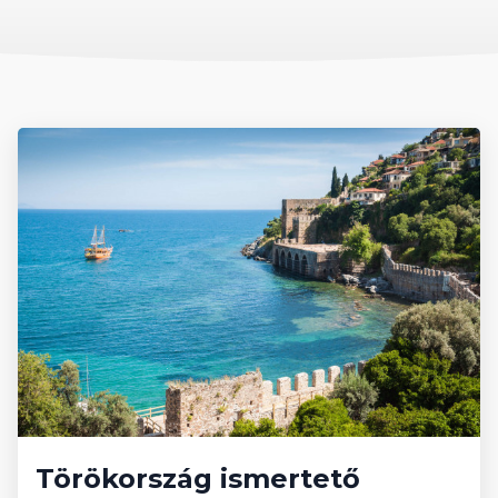
A tengerpart finom homokos, a Kleopátra strand 50 méterre
található. A napozóágyak, a napernyők és a matracok, valamint
minden étel- és italfogyasztás a strandon térítés ellenében
vehető igénybe. Strandtörölköző térítés ellenében. A medencénél
a matrac, a napozóágy és a napernyő használata ingyenes.
Térítés ellenében igénybe vehető
szolgáltatások
Széf, török kávé, frissen facsart gyümölcslé, a törökfürdőben a
peeling (bőrradír), a masszázs, snack bár a tengerparton, vízi
sporteszközök a parton, telefon, fax, fénymásolás, orvosi ügyelet.
Weboldal címe
www.grandzamanhotels.com
Törökország ismertető