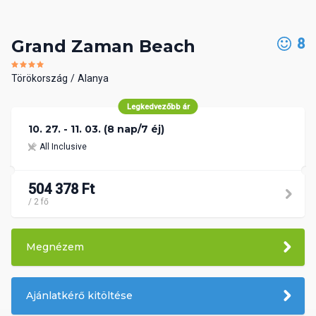
8
Grand Zaman Beach
Törökország
Alanya
Legkedvezőbb ár
10. 27. - 11. 03. (8 nap/7 éj)
All Inclusive
504 378 Ft
/ 2 fő
Megnézem
Ajánlatkérő kitöltése