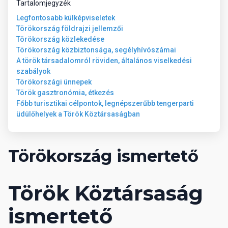
Tartalomjegyzék
Általános információk
Legfontosabb külképviseletek
Törökország földrajzi jellemzői
Repülőtértől való távolság: 120 km Legközelebbi város: Alanya
Törökország közlekedése
(800 m) Tengerpart: homokos Tengerparttól való távolság: 50
Törökország közbiztonsága, segélyhívószámai
méter
A török társadalomról röviden, általános viselkedési
szabályok
Törökországi ünnepek
Török gasztronómia, étkezés
Főbb turisztikai célpontok, legnépszerűbb tengerparti
üdülőhelyek a Török Köztársaságban
Törökország ismertető
Török Köztársaság
ismertető