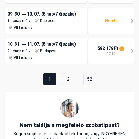
09. 30. ― 10. 07. (8 nap/7 éjszaka)
Betelt
1 hónap múlva
Debrecen
All Inclusive
10. 31. ― 11. 07. (8 nap/7 éjszaka)
582 179 Ft
2 hónap múlva
Budapest
/ 2 fő
All Inclusive
...
1
2
52
Nem találja a megfelelő szobatípust?
Kérjen segítséget irodánktól telefonon, vagy INGYENESEN