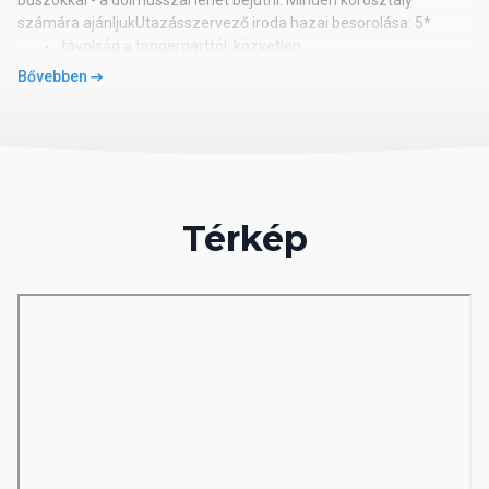
buszokkal - a dolmusszal lehet bejutni. Minden korosztály
számára ajánljukUtazásszervező iroda hazai besorolása: 5*
távolság a tengerparttól: közvetlen
távolság a repülőtértől: 100 km
Bővebben
távolság a központtól: 5 km (Incekum)
távolság a vásárlási lehetőségektől: 2 km
egyénileg szabályozható légkondicionáló
telefon, műholdas TV
minibár
Térkép
saját fürdőszoba (kád vagy zuhanyfülke, hajszárító, WC)
széf
erkélyrecepció, főétterem
a la carte étterem - heti egyszer előzetes regisztrációval
bár, snack bár, diszkó
üzlet, ajándékbolt
fodrászat, Internet lehetőség illetékért
medence (napágyak és napernyők illetékmentesen)
3 csúszda, fedett medence, gyermekmedence,
miniklubhomokos-aprókavicsos part
napágyak és napernyők illetékmentesen