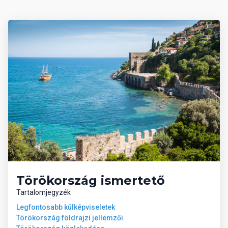
Törökország ismertető
Tartalomjegyzék
Legfontosabb külképviseletek
Törökország földrajzi jellemzői