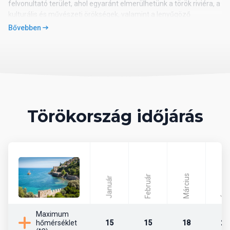
felvonultató terület, ahol egyaránt elmerülhetünk a török riviéra, a
kulturális és művészeti örökségek, valamint a lenyűgöző
természeti tájak nyújtotta élvezetekben. Évről évre turisták milliói
Bővebben
keresik fel.
Általános információk Törökországról
Törökország időjárás
Elhelyezkedés
A Török Köztársaság területe 780.576 km2, melynek mindössze
3%-a fekszik Európában, míg a döntő többsége Kis-Ázsiában
foglal helyet. Északról a Fekete-tenger, keletről Örményország és
Március
Irán, dél felől a Földközi-tenger, Szíria és Irak, míg nyugatról az
Február
Január
Április
Égei-tenger szigetei, illetve Bulgária és Görögország határolja.
Maximum
Lakosság
hőmérséklet
15
15
18
24