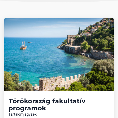
1, 5, 10, 25, 50 értékű, míg líra esetében 1 egységnyi érme van
forgalomban.
Célszerű eurót vagy dollárt még Magyarországról magunkkal
vinni és azt a helyszínen átváltani, de csak hivatalos beváltó
helyeken, azaz hivatalos devizaváltóknál, illetve bankokban.
Nagyvárosokban és a tengerpartokon, népszerű üdülőhelyeken,
turistaközpontokban szinte mindenhol elfogadnak eurót is.
Készpénzt a devizaváltóknál célszerű váltani, mivel ott
kedvezőbb az árfolyam, mint a bankoknál. A bankok délelőtt 9 és
12 óra, délután pedig 13 és 17 óra között tartanak nyitva. A
bevásárlóközpontokban hosszabb nyitvatartással lehet számolni.
Rendszerint minden banknál van bankautomata, amelyből bank-
vagy hitelkártyával bármikor tudunk pénzt felvenni.
Rengeteg helyen elfogadják a bankkártyákat is, legyen szó
termékek vagy valamilyen szolgáltatás megvásárlásáról.
Törökország fakultatív
programok
Beszélt nyelvek
Tartalomjegyzék