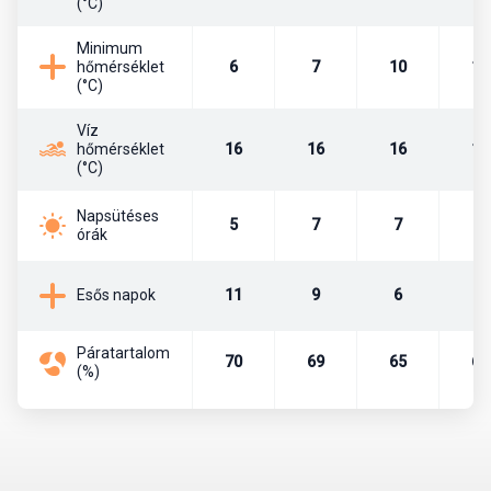
(°C)
Az ország lakossága kb. 77 millió fő. A népesség közel 70%-a
Minimum
török, a legnagyobb kisebbséget pedig a 20% körüli kurd alkotja.
hőmérséklet
6
7
10
14
Rajtuk kívül élnek még itt arabok, görögök, örmények, grúzok és
(°C)
szírek is.
Víz
hőmérséklet
16
16
16
18
Főváros
(°C)
Törökország fővárosa 1923 óta a kb. 5,5 millió lakosú Ankara. Itt
Napsütéses
5
7
7
9
ülésezik a parlament, illetve itt találhatók a fontosabb
órák
minisztériumok, nagykövetségek. A törökök atyja, a köztársaság
alapítója, Mustafa Kemal Atatürk is az itt lévő Anitkabir
11
9
6
4
Esős napok
mauzóleumban.
Páratartalom
Pénznem, pénzváltás
70
69
65
67
(%)
Az ország pénzneme a török líra. A líra bankjegyei a következő
címletekben vannak forgalomban: 5, 10, 20, 50, 100, 200. A líra
váltópénze a kurus, melyből 100 egység tesz ki egy lírát. A
készpénzforgalom a következő érméket használja. Kurus esetén