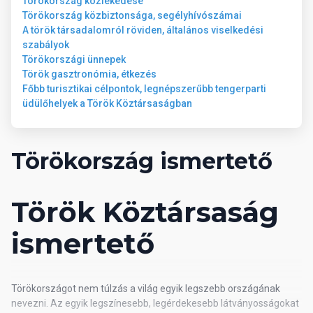
Törökország közlekedése
Törökország közbiztonsága, segélyhívószámai
A török társadalomról röviden, általános viselkedési
szabályok
Törökországi ünnepek
Török gasztronómia, étkezés
Főbb turisztikai célpontok, legnépszerűbb tengerparti
üdülőhelyek a Török Köztársaságban
Törökország ismertető
Török Köztársaság
ismertető
Törökországot nem túlzás a világ egyik legszebb országának
nevezni. Az egyik legszínesebb, legérdekesebb látványosságokat