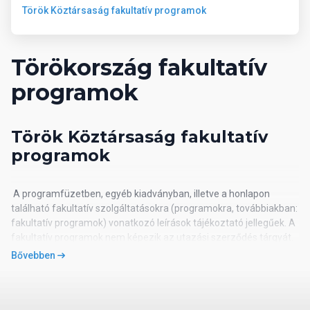
Török Köztársaság fakultatív programok
Törökország hivatalos nyelve a török, azonban sok helyen,
leginkább a turistacentrumokban beszélnek angolul és oroszul,
néhány helyen németül.
Törökország fakultatív
programok
Legfontosabb külképviseletek
Török Köztársaság fakultatív
Magyar Nagykövetség, Ankara
programok
Cím
Sancak Mahallesi, Layos Kosut Caddesi No.2., / Kahire
A programfüzetben, egyéb kiadványban, illetve a honlapon
Caddesi No. 30., 06550 Yildiz, Cankaya, ANKARA
található fakultatív szolgáltatásokra (programokra, továbbiakban:
Rendkívüli és meghatalmazott nagykövet
Kiss Gábor
fakultatív programok) vonatkozó leírások tájékoztató jellegűek. A
Telefon
(00)-(90)-(312)-405-8060
fakultatív programok nem képezik az utazási szerződés tárgyát.
Ügyelet
(00)-(90)-(533)-699-3694
A fakultatív programok megrendelésére eltérő, előzetes
E-mail
mission.ank@mfa.gov.hu
Bővebben
tájékoztatás hiányában csak az utazás helyszínen van lehetőség
Honlap
https://ankara.mfa.gov.hu
a teljesítés helyén irányadó legalacsonyabb résztvevőszám és
egyéb feltételek függvényében. A fakultatív kirándulásokra
Magyar Főkonzulátus, Isztambul
történő jelentkezés és díjának megfizetése a helyszínen,