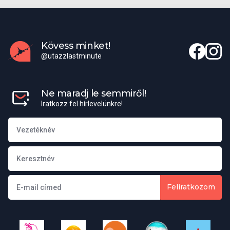
devizában történik. Ennek megfelelően a fakultatív
kirándulásokra vonatkozóan szerződéses jogviszony az Utas és a
Cím
POLAT OFIS B Blok, Imharor Cad. Yanki Sokak No: 27, Gürsel
helyszíni utazási iroda között jön létre. A fakultatív kirándulások
Mah., Kagithane – 34400 ISTANBUL
befizetésének módjáról a helyi képviselő ad részletes
Kövess minket!
Főkonzul
Hendrich Balázs
felvilágosítást. Előfordulhat, hogy kellő létszám hiányában a
@utazzlastminute
Telefon
+90-212-317-9214
programon magyar nyelvű kísérő nem áll rendelkezésre, vagy a
Ügyelet
(00)-(90)-533-375-8715
kirándulás elmarad. Az OREX TRAVEL Kft által szervezett
E-mail
mission.ist@mfa.gov.hu
utazások során a fakultatív programokat szervező helyszíni
Honlap
https://isztambul.mfa.gov.hu
Ne maradj le semmiről!
utazási iroda nem az OREX TRAVEL Kft közreműködője, a
Iratkozz fel hírlevelünkre!
programok lebonyolítására és részleteire az irodánknak nincs
Beutazási és tartózkodási feltételek a Török Köztársaságban
ráhatása. A fakultatív programokkal kapcsolatban az OREX
TRAVEL Kft semmilyen reklamációt nem fogad el.
Magyar állampolgároknak 2014-től nem kell vízumot kiváltaniuk.
Az országban 3 hónapig lehet tartózkodni üdülési céllal
Alanya városlátogatás hajókirándulással
vízummentesen. A beutazáshoz érvényes útlevél szükséges,
amelynek az utazás napján még legalább 150 napig érvényesnek
Ezen a kiránduláson felfedezhetjük a Torosz- hegység lábánál
kell lennie.
Feliratkozom
fekvő Alanya látványosságait. 2017 augusztusában adták át a
Kleopátra strand lábától induló libegőt, amely az alanyai vár
Mikor utazzunk, mit vigyünk magunkkal?
középső részéig visz fel bennünket, ahonnan lélegzetelállító
kilátásban lehet részünk. Fotószünet után visszatérünk kiindulási