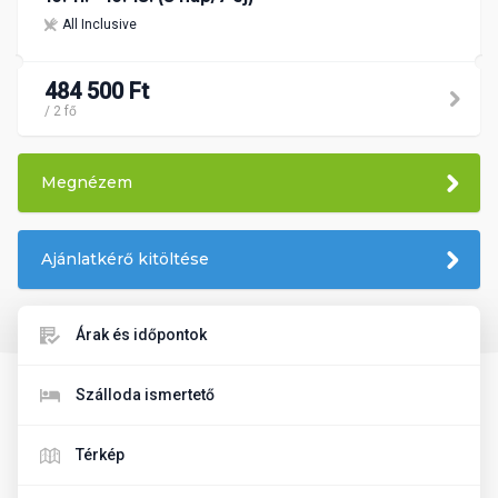
All Inclusive
484 500 Ft
/ 2 fő
Megnézem
Ajánlatkérő kitöltése
Árak és időpontok
Szálloda ismertető
Térkép