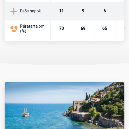
minisztériumok, nagykövetségek. A törökök atyja, a köztársaság
alapítója, Mustafa Kemal Atatürk is az itt lévő Anitkabir
11
9
6
4
Esős napok
mauzóleumban.
Páratartalom
Pénznem, pénzváltás
70
69
65
67
(%)
Az ország pénzneme a török líra. A líra bankjegyei a következő
címletekben vannak forgalomban: 5, 10, 20, 50, 100, 200. A líra
váltópénze a kurus, melyből 100 egység tesz ki egy lírát. A
készpénzforgalom a következő érméket használja. Kurus esetén
1, 5, 10, 25, 50 értékű, míg líra esetében 1 egységnyi érme van
forgalomban.
Célszerű eurót vagy dollárt még Magyarországról magunkkal
vinni és azt a helyszínen átváltani, de csak hivatalos beváltó
helyeken, azaz hivatalos devizaváltóknál, illetve bankokban.
Nagyvárosokban és a tengerpartokon, népszerű üdülőhelyeken,
turistaközpontokban szinte mindenhol elfogadnak eurót is.
Készpénzt a devizaváltóknál célszerű váltani, mivel ott
kedvezőbb az árfolyam, mint a bankoknál. A bankok délelőtt 9 és