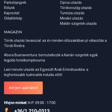
Parkolójegyek
Ciprus utazás
valamelyest mérsékeltebbnek mondható.
Rólunk
Törökország utazás
Kapcsolat
Tunézia utazás
Oldaltérkép
Mexikó utazás
Maldív-szigetek utazás
MAGAZIN
Török utazás tavasszal: az év minden időszakában jó választás a
Török Riviéra
Abora Buenaventura: bemutatkozik a Kanári-szigetek egyik
legjobb hotelkomplexuma
Last minute utazás az Egyesült Arab Emirátusokba: a
Régiók:
Belek, Side, Alanya
legfontosabb tudnivalók indulás előtt
Indulási napok:
kedd, szombat
Ha viszont inkább csak kulturális céllal látogatnánk az országba,
Részvételi díj:
0-6 év ingyenes / 7-12 év 18 € / felnőtt 35 €
Kérjen ajánlatot
akkor a tavaszi időszak a legideálisabb. A téli esőzések ilyenkor
már véget értek, a levegő kellemesen meleg, a táj pedig a
Alanya városnézés este
legszebb. Ősszel már gyakoriak az esőzések a Boszporusz
Hívjon minket:
H-P: 09:00 - 17:00
partján. Amennyiben a keleti, hegyvidéki területekre is kíváncsiak
vagyunk, az utazás ideális ideje május és október közé tehető,
Azoknak ajánljuk ezt a programunkat, akik tengeribetegek vagy
+36/1 210-0313