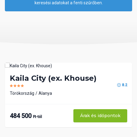
keresési adatokat a fenti szűrőben.
Kaila City (ex. Khouse)
8.2
Törökország
Alanya
484 500
Árak és időpontok
Ft-tól