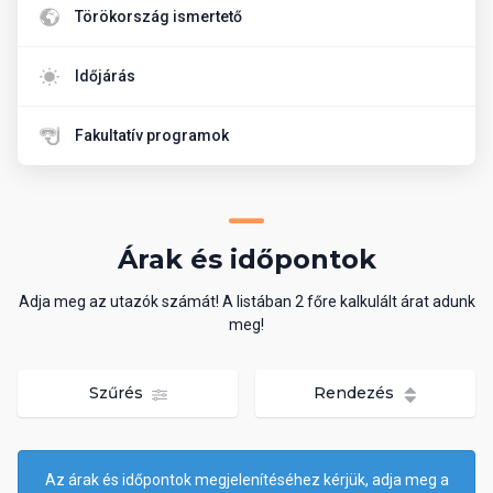
Törökország ismertető
Időjárás
Fakultatív programok
Árak és időpontok
Adja meg az utazók számát! A listában 2 főre kalkulált árat adunk
meg!
Szűrés
Rendezés
Az árak és időpontok megjelenítéséhez kérjük, adja meg a