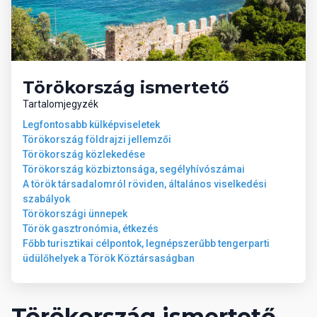
● Fitnesz terem ● Biliárd € ● Kerékpár bérlés ● Vízi sportok ● Vízi
sporteszközök a parton (banán, jetski, parasailing stb) €
Szolgáltatások
Törökország ismertető
● Szobaszervíz € ● Napozóágyak, napernyők, matracok és a
Tartalomjegyzék
strandtörülköző ● Import italok, koktélok, frissen facsart
Legfontosabb külképviseletek
gyümölcslevek € ● Telefon, fax € ● Mosoda és ruhatisztítás € ●
Törökország földrajzi jellemzői
Üzletek € ● Orvosi ügyelet €
Törökország közlekedése
Törökország közbiztonsága, segélyhívószámai
Wellness
A török társadalomról röviden, általános viselkedési
szabályok
Törökországi ünnepek
● Török fürdő (hamam) ● Szauna ● Törökfürdőben peeling
Török gasztronómia, étkezés
(bőrradírozás) € ● Masszázs és szépségkezelések €
Főbb turisztikai célpontok, legnépszerűbb tengerparti
üdülőhelyek a Török Köztársaságban
Gyermekek
Törökország ismertető
● Gyermek animációs programok ● Babaágy ● Gyermekmedence