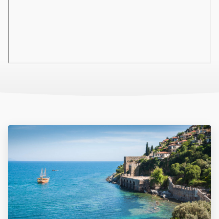
All inclusive ellátás, amely 7-24 órában vehető igénybe és az
alábbi szolgáltatásokat tartalmazza: reggeli, késői reggeli, ebéd,
vacsora, gözleme, napközben snack, tea, kávé és sütemény a
meghatározott időpontokban és a kijelölt helyeken. A bárokban és
a főétkezéseknél a helyi alkoholmentes és alkoholos italok
fogyasztása ingyenes. Az all inclusive koncepcióba nem tartozó
import alkoholos italok (prémium pezsgők, borok, whiskeyk,
konyakok, likőrök stb.) üveges italok, frissen facsart
gyümölcslevek térítés ellenében.
Szoba felszereltsége
● Standard szoba 1-4 fő részére (28m2): erkély, légkondicionáló,
fürdőszoba, hajszárító, minibár, TV/SAT, telefon, széf ● Családi
szoba 1-5 fő részére (42m2): erkély, légkondicionáló, fürdőszoba,
hajszárító, minibár, TV/SAT, telefon, széf
Sport és szórakozás