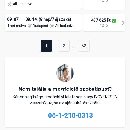
/ 2 fő
All Inclusive
09. 07. ― 09. 14. (8 nap/7 éjszaka)
437 625 Ft
/ 2 fő
4 hét múlva
Budapest
All Inclusive
...
1
2
52
Nem találja a megfelelő szobatípust?
Kérjen segítséget irodánktól telefonon, vagy INGYENESEN
visszahívjuk, ha az ajánlatkérést kitölti!
06-1-210-0313