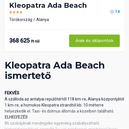
Kleopatra Ada Beach
7.8
Törökország
Alanya
368 625
Árak és időpontok
Ft-tól
Kleopatra Ada Beach
ismertető
FEKVÉS
A szálloda az antalyai repülőtértől 118 km-re, Alanya központjától
1 km-re, a homokos Kleopatra strandtól kb. 10 méterre
helyezkedik el. Taxi- és dolmus állomás a közelben található.
ELHELYEZÉS
86 szobájának mindegyike egyénileg szabályozható