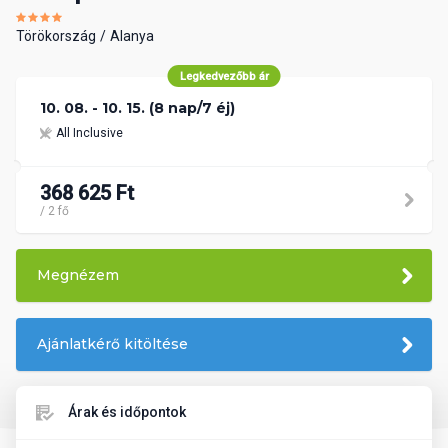
Törökország
Alanya
Legkedvezőbb ár
10. 08. - 10. 15. (8 nap/7 éj)
All Inclusive
368 625 Ft
/ 2 fő
Megnézem
Ajánlatkérő kitöltése
Árak és időpontok