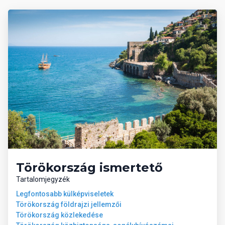
Törökország ismertető
Tartalomjegyzék
Legfontosabb külképviseletek
Törökország földrajzi jellemzői
Törökország közlekedése