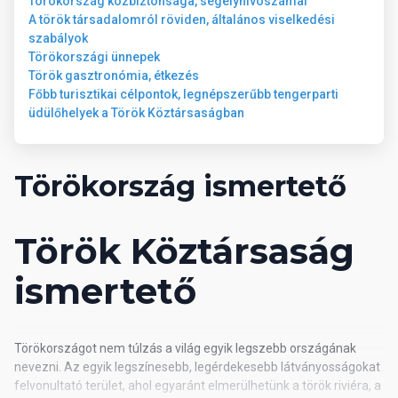
Törökország közbiztonsága, segélyhívószámai
A török társadalomról röviden, általános viselkedési
szabályok
Törökországi ünnepek
Török gasztronómia, étkezés
Főbb turisztikai célpontok, legnépszerűbb tengerparti
üdülőhelyek a Török Köztársaságban
Törökország ismertető
Török Köztársaság
ismertető
Törökországot nem túlzás a világ egyik legszebb országának
nevezni. Az egyik legszínesebb, legérdekesebb látványosságokat
felvonultató terület, ahol egyaránt elmerülhetünk a török riviéra, a