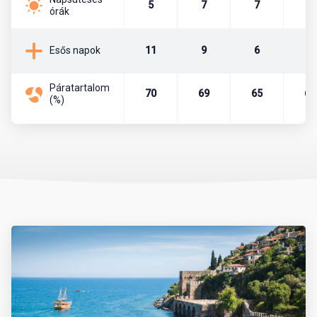
5
7
7
9
ülésezik a parlament, illetve itt találhatók a fontosabb
órák
minisztériumok, nagykövetségek. A törökök atyja, a köztársaság
alapítója, Mustafa Kemal Atatürk is az itt lévő Anitkabir
11
9
6
4
Esős napok
mauzóleumban.
Páratartalom
Pénznem, pénzváltás
70
69
65
67
(%)
Az ország pénzneme a török líra. A líra bankjegyei a következő
címletekben vannak forgalomban: 5, 10, 20, 50, 100, 200. A líra
váltópénze a kurus, melyből 100 egység tesz ki egy lírát. A
készpénzforgalom a következő érméket használja. Kurus esetén
1, 5, 10, 25, 50 értékű, míg líra esetében 1 egységnyi érme van
forgalomban.
Célszerű eurót vagy dollárt még Magyarországról magunkkal
vinni és azt a helyszínen átváltani, de csak hivatalos beváltó
helyeken, azaz hivatalos devizaváltóknál, illetve bankokban.
Nagyvárosokban és a tengerpartokon, népszerű üdülőhelyeken,
turistaközpontokban szinte mindenhol elfogadnak eurót is.
Készpénzt a devizaváltóknál célszerű váltani, mivel ott