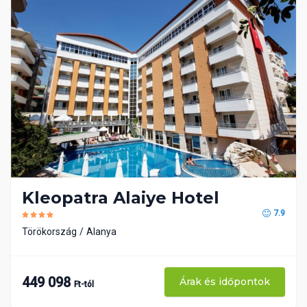
Kleopatra Alaiye Hotel
7.9
Törökország
Alanya
449 098
Árak és időpontok
Ft-tól