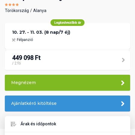
Törökország
Alanya
Legkedvezőbb ár
10. 27. - 11. 03. (8 nap/7 éj)
Félpanzió
449 098 Ft
/ 2 fő
Megnézem
Ajánlatkérő kitöltése
Árak és időpontok