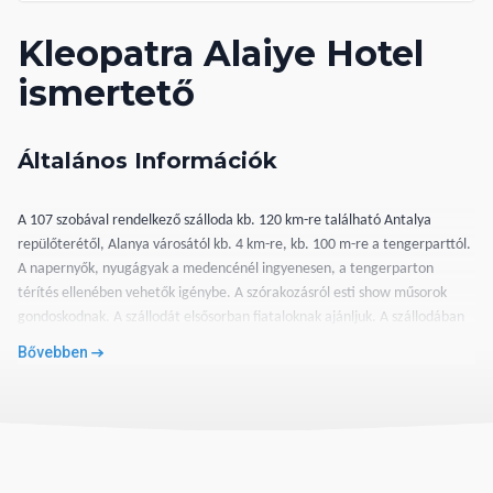
Kleopatra Alaiye Hotel
ismertető
Általános Információk
A 107 szobával rendelkező szálloda kb. 120 km-re található Antalya
repülőterétől, Alanya városától kb. 4 km-re, kb. 100 m-re a tengerparttól.
A napernyők, nyugágyak a medencénél ingyenesen, a tengerparton
térítés ellenében vehetők igénybe. A szórakozásról esti show műsorok
gondoskodnak. A szállodát elsősorban fiataloknak ajánljuk. A szállodában
központi étterem, bárok, szabadtéri medence, gyermekmedence várják a
Bővebben
vendégeket.
Ellátás
A szálloda félpanziós ellátása magába foglalja a reggelit és a vacsorát. Az