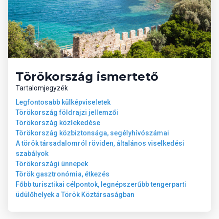
Törökország ismertető
Tartalomjegyzék
Legfontosabb külképviseletek
Törökország földrajzi jellemzői
Törökország közlekedése
Törökország közbiztonsága, segélyhívószámai
A török társadalomról röviden, általános viselkedési
szabályok
Törökországi ünnepek
Török gasztronómia, étkezés
Főbb turisztikai célpontok, legnépszerűbb tengerparti
üdülőhelyek a Török Köztársaságban