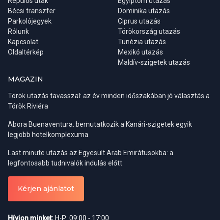
Repülős utak
Egyiptom utazás
illetve a szeptemberi, októberi hónapok talán a legkellemesebbek
textilüzletbe is.
Bécsi transzfer
Dominika utazás
a fürdőzés, napozás szempontjából, valamint a zsúfoltság is
Parkolójegyek
Ciprus utazás
valamelyest mérsékeltebbnek mondható.
Rólunk
Törökország utazás
Kapcsolat
Tunézia utazás
Oldaltérkép
Mexikó utazás
Maldív-szigetek utazás
MAGAZIN
Török utazás tavasszal: az év minden időszakában jó választás a
Török Riviéra
Abora Buenaventura: bemutatkozik a Kanári-szigetek egyik
legjobb hotelkomplexuma
Last minute utazás az Egyesült Arab Emirátusokba: a
Régiók:
Belek, Side, Alanya
legfontosabb tudnivalók indulás előtt
Indulási napok:
kedd, szombat
Ha viszont inkább csak kulturális céllal látogatnánk az országba,
Részvételi díj:
0-6 év ingyenes / 7-12 év 18 € / felnőtt 35 €
Kérjen ajánlatot
akkor a tavaszi időszak a legideálisabb. A téli esőzések ilyenkor
már véget értek, a levegő kellemesen meleg, a táj pedig a
Alanya városnézés este
legszebb. Ősszel már gyakoriak az esőzések a Boszporusz
Hívjon minket:
H-P: 09:00 - 17:00
partján. Amennyiben a keleti, hegyvidéki területekre is kíváncsiak