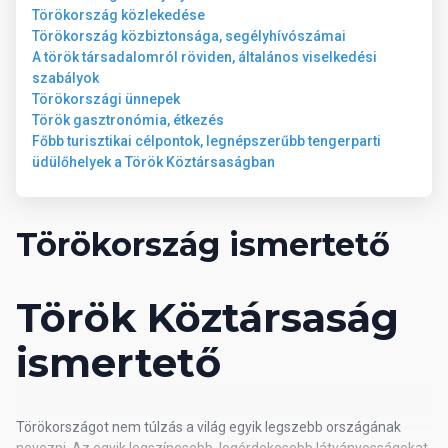
Törökország közlekedése
● Török fürdő (hamam) € ● Szauna € ● Masszázs €
Törökország közbiztonsága, segélyhívószámai
A török társadalomról röviden, általános viselkedési
Általános információk
szabályok
Törökországi ünnepek
Török gasztronómia, étkezés
Repülőtértől való távolság: 120 km Legközelebbi város: Alanya (2
Főbb turisztikai célpontok, legnépszerűbb tengerparti
km) Tengerpart: homokos-aprókavicsos Tengerparttól való
üdülőhelyek a Török Köztársaságban
távolság: 80 m Utolsó felújítás: 2018 Gyermekkedvezmény: 12.99
Törökország ismertető
Török Köztársaság
ismertető
Törökországot nem túlzás a világ egyik legszebb országának