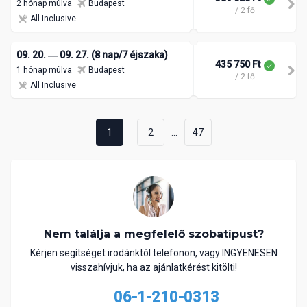
2 hónap múlva
Budapest
/ 2 fő
All Inclusive
09. 20. ― 09. 27. (8 nap/7 éjszaka)
435 750 Ft
1 hónap múlva
Budapest
/ 2 fő
All Inclusive
...
1
2
47
Nem találja a megfelelő szobatípust?
Kérjen segítséget irodánktól telefonon, vagy INGYENESEN
visszahívjuk, ha az ajánlatkérést kitölti!
06-1-210-0313