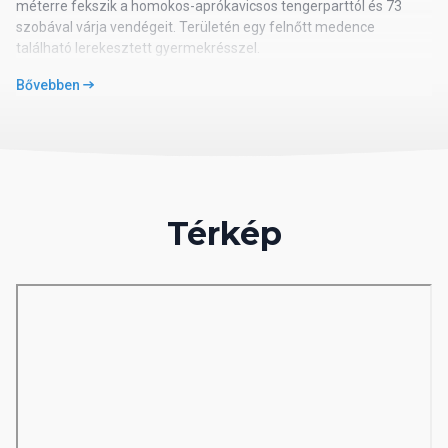
méterre fekszik a homokos-aprókavicsos tengerparttól és 73
szobával várja vendégeit. Területén egy felnőtt medence
található lerekesztett gyermekrésszel.
Bővebben
Elhelyezkedés
Alanya központjától 2 kilométerre, az antalyai repülőtértől 120
kilométerre található.
Térkép
Ellátás
All inclusive ellátás, amely 7.30-23.00 óra között vehető igénybe
és az alábbi szolgáltatásokat tartalmazza: reggeli, késői reggeli,
ebéd, vacsora az étteremben svédasztalos rendszerben, délután
tea, kávé, sütemény a meghatározott időpontokban és a kijelölt
helyeken. A bárban és a főétkezéseknél a helyi alkoholmentes és
alkoholos italok fogyasztása ingyenes. Az all inclusive
koncepcióba nem tartozó import alkoholos italok, frissen facsart
narancslé, török kávé, üveges italok térítés ellenében