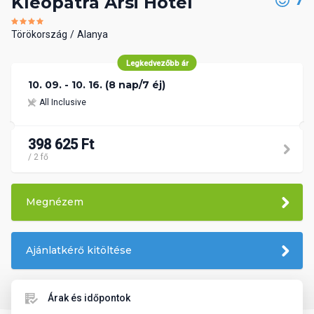
7
Kleopatra Arsi Hotel
Törökország
Alanya
Legkedvezőbb ár
10. 09. - 10. 16. (8 nap/7 éj)
All Inclusive
398 625 Ft
/ 2 fő
Megnézem
Ajánlatkérő kitöltése
Árak és időpontok