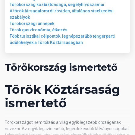
Törökország közbiztonsága, segélyhívószámai
€
A török társadalomról röviden, általános viselkedési
szabályok
Általános információk
Törökországi ünnepek
Török gasztronómia, étkezés
Főbb turisztikai célpontok, legnépszerűbb tengerparti
Repülőtértől való távolság: 124 km Legközelebbi város: Alanya
üdülőhelyek a Török Köztársaságban
(500 m) Tengerpart: homokos-aprókavicsos Tengerparttól való
távolság: 150 m Gyermekkedvezmény: 6.99 / 12.99
Törökország ismertető
Török Köztársaság
ismertető
Törökországot nem túlzás a világ egyik legszebb országának
nevezni. Az egyik legszínesebb, legérdekesebb látványosságokat