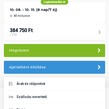
Legkedvezőbb ár
10. 08. - 10. 15. (8 nap/7 éj)
All Inclusive
384 750 Ft
/ 2 fő
Megnézem
Ajánlatkérő kitöltése
Árak és időpontok
Szálloda ismertető