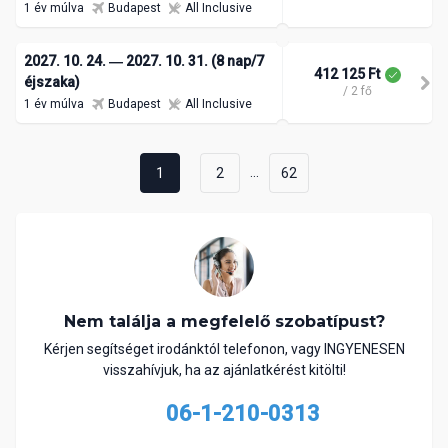
1 év múlva
Budapest
All Inclusive
2027. 10. 24. ― 2027. 10. 31. (8 nap/7
412 125 Ft
éjszaka)
/ 2 fő
1 év múlva
Budapest
All Inclusive
...
1
2
62
Nem találja a megfelelő szobatípust?
Kérjen segítséget irodánktól telefonon, vagy INGYENESEN
visszahívjuk, ha az ajánlatkérést kitölti!
06-1-210-0313