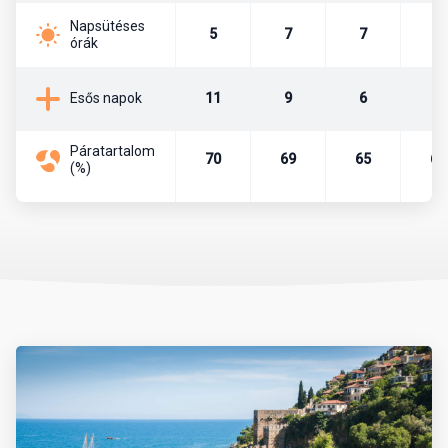
Törökország fővárosa 1923 óta a kb. 5,5 millió lakosú Ankara. Itt
Napsütéses
5
7
7
9
ülésezik a parlament, illetve itt találhatók a fontosabb
órák
minisztériumok, nagykövetségek. A törökök atyja, a köztársaság
alapítója, Mustafa Kemal Atatürk is az itt lévő Anitkabir
11
9
6
4
Esős napok
mauzóleumban.
Páratartalom
Pénznem, pénzváltás
70
69
65
67
(%)
Az ország pénzneme a török líra. A líra bankjegyei a következő
címletekben vannak forgalomban: 5, 10, 20, 50, 100, 200. A líra
váltópénze a kurus, melyből 100 egység tesz ki egy lírát. A
készpénzforgalom a következő érméket használja. Kurus esetén
1, 5, 10, 25, 50 értékű, míg líra esetében 1 egységnyi érme van
forgalomban.
Célszerű eurót vagy dollárt még Magyarországról magunkkal
vinni és azt a helyszínen átváltani, de csak hivatalos beváltó
helyeken, azaz hivatalos devizaváltóknál, illetve bankokban.
Nagyvárosokban és a tengerpartokon, népszerű üdülőhelyeken,