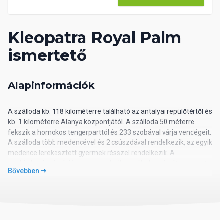
Kleopatra Royal Palm
ismertető
Alapinformációk
A szálloda kb. 118 kilométerre található az antalyai repülőtértől és
kb. 1 kilométerre Alanya központjától. A szálloda 50 méterre
fekszik a homokos tengerparttól és 233 szobával várja vendégeit.
A szálloda több medencével és 2 csúszdával rendelkezik, az egyik
medence lerekesztett gyermek résszel rendelkezik. A
napközbeni animációs programokról a szálloda animátor csapata
Bővebben
gondoskodik
Elhelyezkedés