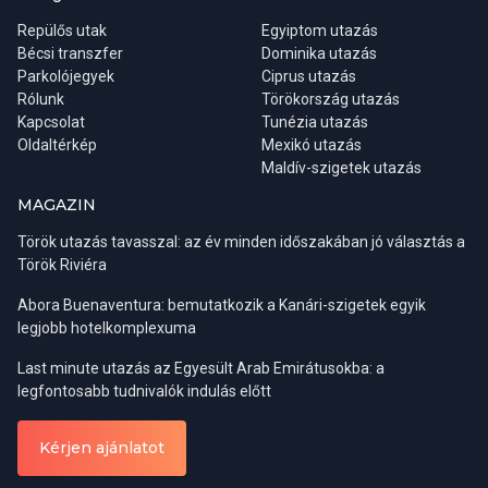
időszakban már eléggé embert próbáló lehet. A májusi, júniusi,
hajókirándulást. A résztvevők ellátogatnak egy ékszer- és
Repülős utak
Egyiptom utazás
illetve a szeptemberi, októberi hónapok talán a legkellemesebbek
textilüzletbe is.
Bécsi transzfer
Dominika utazás
a fürdőzés, napozás szempontjából, valamint a zsúfoltság is
Parkolójegyek
Ciprus utazás
valamelyest mérsékeltebbnek mondható.
Rólunk
Törökország utazás
Kapcsolat
Tunézia utazás
Oldaltérkép
Mexikó utazás
Maldív-szigetek utazás
MAGAZIN
Török utazás tavasszal: az év minden időszakában jó választás a
Török Riviéra
Abora Buenaventura: bemutatkozik a Kanári-szigetek egyik
legjobb hotelkomplexuma
Last minute utazás az Egyesült Arab Emirátusokba: a
Régiók:
Belek, Side, Alanya
legfontosabb tudnivalók indulás előtt
Indulási napok:
kedd, szombat
Ha viszont inkább csak kulturális céllal látogatnánk az országba,
Részvételi díj:
0-6 év ingyenes / 7-12 év 18 € / felnőtt 35 €
Kérjen ajánlatot
akkor a tavaszi időszak a legideálisabb. A téli esőzések ilyenkor
már véget értek, a levegő kellemesen meleg, a táj pedig a
Alanya városnézés este