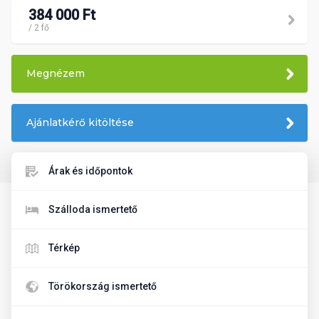
384 000 Ft
/ 2 fő
Megnézem
Ajánlatkérő kitöltése
Árak és időpontok
Szálloda ismertető
Térkép
Törökország ismertető