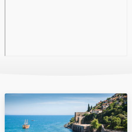
rendelkezik ● 2 csúszda ● Nappali animációs programok ●
Asztalitenisz ● Darts ● Biliárd € ● Strandröplabda ● Internetsarok
€ ● Vízi sporteszközök a parton (banán, jetski, parasailing stb) €
Szoba felszereltsége
● Standard szoba (24 m2 / 2-3 fő részére): egyénileg
szabályozható légkondicionáló, erkély, fürdőszoba zuhanyzóval,
hajszárító, TV/SAT, telefon ● Családi szoba (30 m2 / 2-4 fő
részére): egy hálószoba + nappali, egyénileg szabályozható
légkondicionáló, erkély, fürdőszoba zuhanyzóval, hajszárító, LCD
TV/SAT, telefon
Szolgáltatások
● Szobaszervíz (08.00-24.00) € ● Wifi internetkapcsolat € ●
Minibar € ● Széf € ● Napernyők, napágyak és matracok a
tengerparton € ● Napernyők, napágyak és matracok a
medencéknél ● Mosoda és ruhatisztítás € ● Orvosi ügyelet €