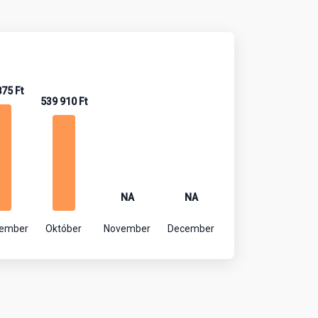
875 Ft
539 910 Ft
NA
NA
tember
Október
November
December