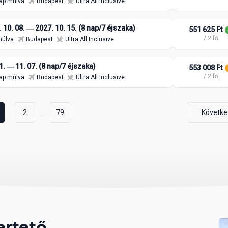
ap múlva
Budapest
Ultra All Inclusive
 10. 08. ― 2027. 10. 15. (8 nap/7 éjszaka)
551 625 Ft
/ 2 fő
múlva
Budapest
Ultra All Inclusive
1. ― 11. 07. (8 nap/7 éjszaka)
553 008 Ft
/ 2 fő
ap múlva
Budapest
Ultra All Inclusive
...
2
79
Követke
ertető