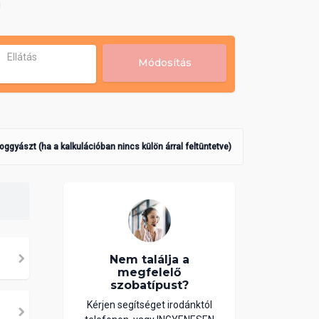
!
Ellátás
Módosítás
poggyászt (ha a kalkulációban nincs külön árral feltüntetve)
Nem találja a
megfelelő
szobatípust?
Kérjen segítséget irodánktól