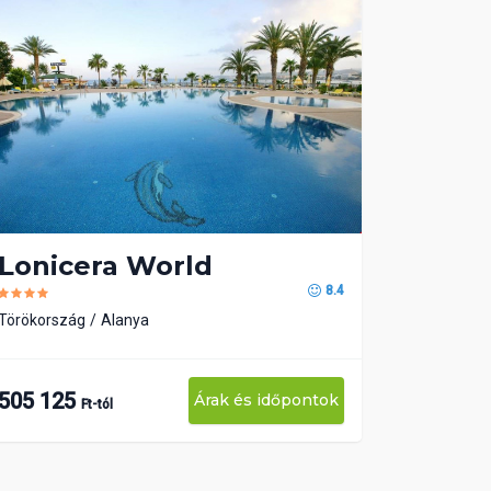
Lonicera World
8.4
Törökország
Alanya
505 125
Árak és időpontok
Ft-tól