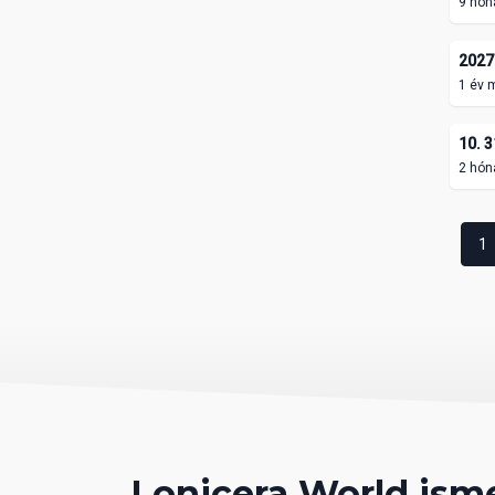
9 hón
2027.
1 év 
10. 3
2 hón
1
Lonicera World ism