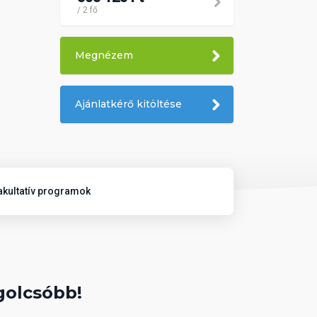
/ 2 fő
Megnézem
Ajánlatkérő kitöltése
akultatív programok
golcsóbb!