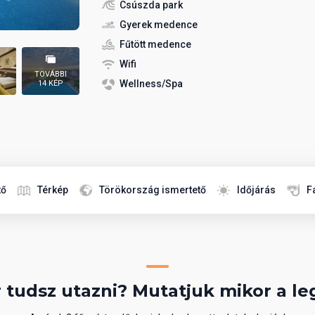
Csúszda park
Gyerek medence
Fűtött medence
Wifi
TOVÁBBI
Wellness/Spa
14 KÉP
tő
Térkép
Törökország ismertető
Időjárás
F
 tudsz utazni? Mutatjuk mikor a le