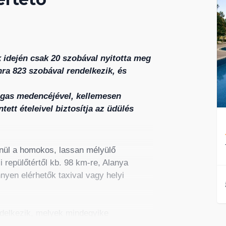
k idején csak 20 szobával nyitotta meg
ra 823 szobával rendelkezik, és
tágas medencéjével, kellemesen
tett ételeivel biztosítja az üdülés
nül a homokos, lassan mélyülő
 repülőtértől kb. 98 km-re, Alanya
nyen elérhetők taxival vagy helyi
delkezik, melyek mindegyike
Fi csatlakozási lehetőséggel, mini bárral