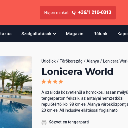
+36/1 210-0313
Hívjon minket:
utazás
Szolgáltatások
Magazin
Rólunk
Kapc
Úticélok
Törökország
Alanya
Lonicera Worl
Lonicera World
A szálloda közvetlenül a homokos, lassan mélyü
tengerparton fekszik, az antalyai nemzetközi
repülőtértől kb. 98 km-re, Alanya városközpontjá
20 km-re. All inclusive ellátással foglalható.
Közvetlen tengerparti