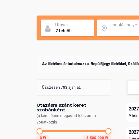
Utasok
Indulás helye
Az illetékes ár tartalmazza: Repülőjegy illetékkel, Száll
Összesen 783 ajánlat.
Utazásra szánt keret
2027.
szobánként
(a keresőben megadott létszámra
9 hón
vonatkozik)
2027.
0 Ft
3 500 000 Ft