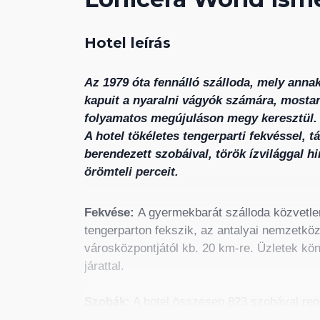
Hotel leírás
Az 1979 óta fennálló szálloda, mely anna
kapuit a nyaralni vágyók számára, mostan
folyamatos megújuláson megy keresztül.
A hotel tökéletes tengerparti fekvéssel, 
berendezett szobáival, török ízvilággal hin
örömteli perceit.
Fekvése:
A gyermekbarát szálloda közvetle
tengerparton fekszik, az antalyai nemzetközi
városközpontjától kb. 20 km-re. Üzletek kön
járattal.
Szobák:
A hotel összesen 823 szobával ren
légkondicionált, televízióval, telefonnal, Wi