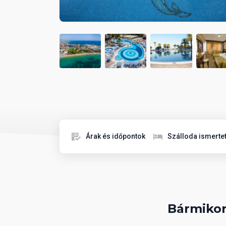
Árak és időpontok
Szálloda ismerte
Bármikor