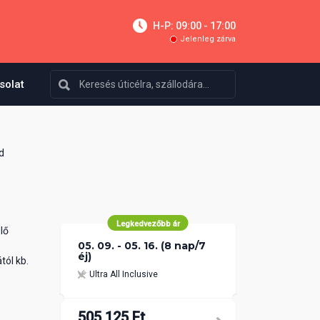
H-P: 09:00 - 17:00
Jelenleg zárva
solat
d
Legkedvezőbb ár
lő
05. 09. - 05. 16. (8 nap/7
éj)
tól kb.
Ultra All Inclusive
505 125 Ft