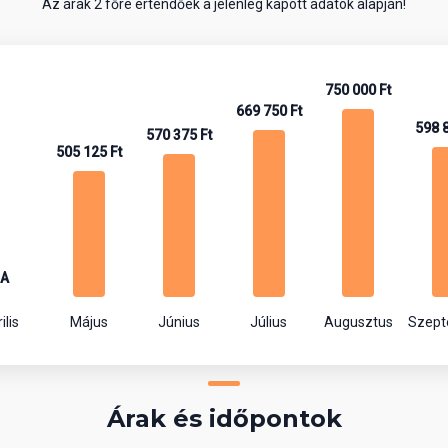
Az árak 2 főre értendőek a jelenleg kapott adatok alapján!
750 000 Ft
669 750 Ft
598 
570 375 Ft
505 125 Ft
A
ilis
Május
Június
Július
Augusztus
Szep
Árak és időpontok