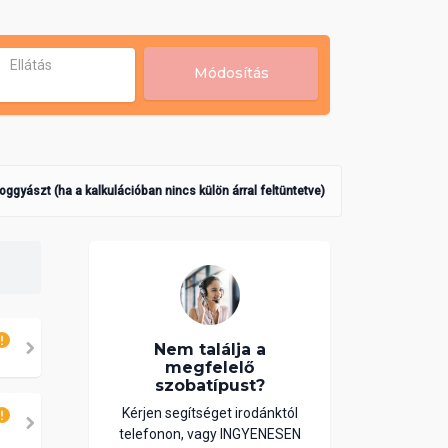
Ellátás
Módosítás
poggyászt (ha a kalkulációban nincs külön árral feltüntetve)
Nem találja a
megfelelő
szobatípust?
Kérjen segítséget irodánktól
telefonon, vagy INGYENESEN