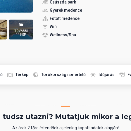
Csúszda park
Gyerek medence
Fűtött medence
Wifi
TOVÁBBI
Wellness/Spa
14 KÉP
tő
Térkép
Törökország ismertető
Időjárás
F
 tudsz utazni? Mutatjuk mikor a le
Az árak 2 főre értendőek a jelenleg kapott adatok alapján!