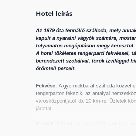
Hotel leírás
Az 1979 óta fennálló szálloda, mely anna
kapuit a nyaralni vágyók számára, mostan
folyamatos megújuláson megy keresztül.
A hotel tökéletes tengerparti fekvéssel, 
berendezett szobáival, török ízvilággal hin
örömteli perceit.
Fekvése:
A gyermekbarát szálloda közvetle
tengerparton fekszik, az antalyai nemzetközi
városközpontjától kb. 20 km-re. Üzletek kön
járattal.
Szobák:
A hotel összesen 823 szobával ren
légkondicionált, televízióval, telefonnal, Wi