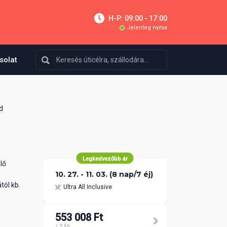
H-P: 09:00 - 17:00
Jelenleg nyitva
solat
d
Legkedvezőbb ár
lő
10. 27. - 11. 03. (8 nap/7 éj)
tól kb.
Ultra All Inclusive
553 008 Ft
/ 2 fő