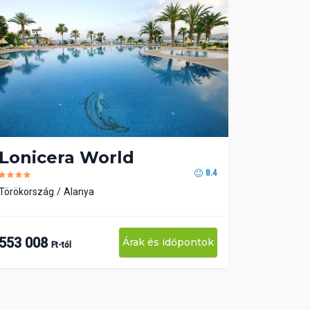
Lonicera World
8.4
Törökország
Alanya
553 008
Árak és időpontok
Ft-tól