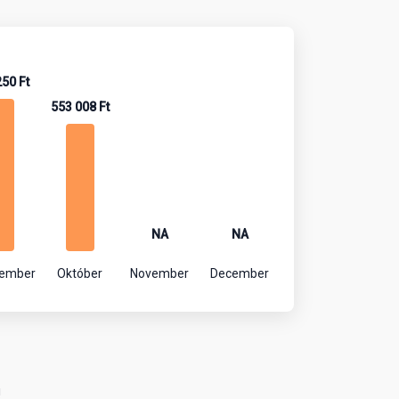
250 Ft
553 008 Ft
NA
NA
tember
Október
November
December
!