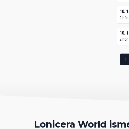
10. 1
2 hón
10. 1
2 hón
1
Lonicera World ism