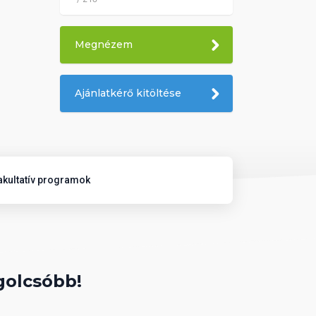
Megnézem
Ajánlatkérő kitöltése
akultatív programok
golcsóbb!