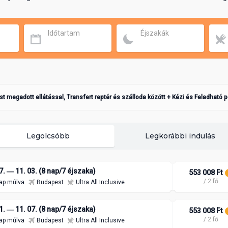
Időtartam
Éjszakák
ást megadott ellátással, Transfert reptér és szálloda között + Kézi és Feladható 
Legolcsóbb
Legkorábbi indulás
7. ― 11. 03. (8 nap/7 éjszaka)
553 008 Ft
/ 2 fő
ap múlva
Budapest
Ultra All Inclusive
1. ― 11. 07. (8 nap/7 éjszaka)
553 008 Ft
/ 2 fő
ap múlva
Budapest
Ultra All Inclusive