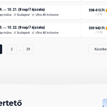
4. ― 10. 21. (8 nap/7 éjszaka)
598 415 Ft
/ 2 fő
ap múlva
Budapest
Ultra All Inclusive
5. ― 10. 22. (8 nap/7 éjszaka)
599 943 Ft
/ 2 fő
ap múlva
Budapest
Ultra All Inclusive
...
2
39
Követke
ertető