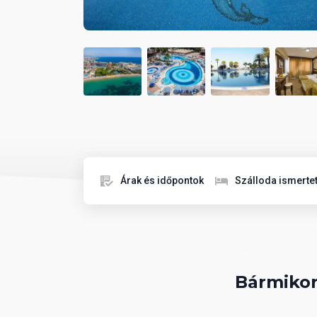
Árak és időpontok
Szálloda ismerte
Bármikor