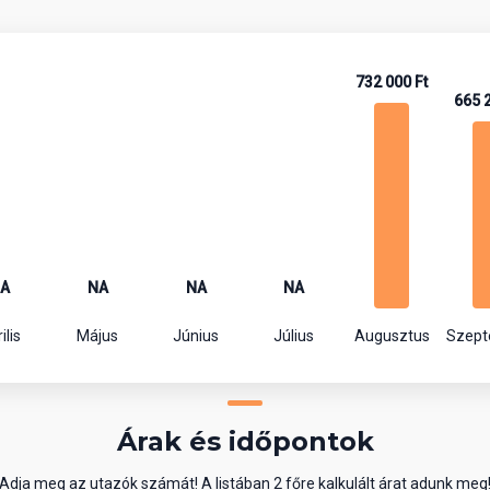
732 000 Ft
665 
A
NA
NA
NA
ilis
Május
Június
Július
Augusztus
Szep
Árak és időpontok
Adja meg az utazók számát! A listában 2 főre kalkulált árat adunk meg