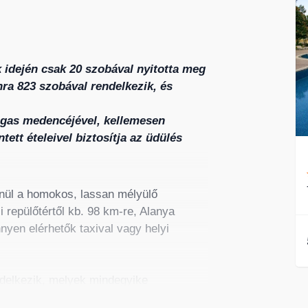
k idején csak 20 szobával nyitotta meg
ra 823 szobával rendelkezik, és
tágas medencéjével, kellemesen
tett ételeivel biztosítja az üdülés
nül a homokos, lassan mélyülő
 repülőtértől kb. 98 km-re, Alanya
nyen elérhetők taxival vagy helyi
delkezik, melyek mindegyike
Fi csatlakozási lehetőséggel, mini bárral