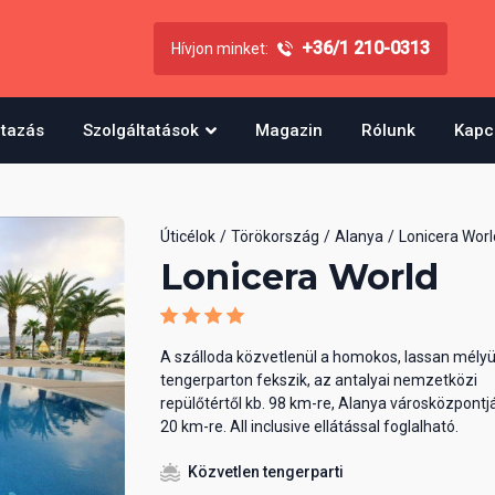
+36/1 210-0313
Hívjon minket:
utazás
Szolgáltatások
Magazin
Rólunk
Kapc
Úticélok
Törökország
Alanya
Lonicera Worl
Lonicera World
A szálloda közvetlenül a homokos, lassan mélyü
tengerparton fekszik, az antalyai nemzetközi
repülőtértől kb. 98 km-re, Alanya városközpontjá
20 km-re. All inclusive ellátással foglalható.
Közvetlen tengerparti