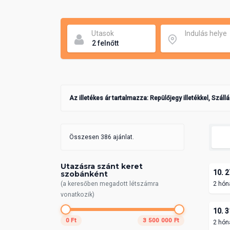
Utasok
Indulás helye
Az illetékes ár tartalmazza: Repülőjegy illetékkel, Száll
Összesen 386 ajánlat.
Utazásra szánt keret
10. 2
szobánként
(a keresőben megadott létszámra
2 hón
vonatkozik)
10. 3
0 Ft
3 500 000 Ft
2 hón