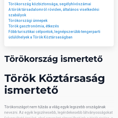
Tengerpart
Törökország közbiztonsága, segélyhívószámai
A török társadalomról röviden, általános viselkedési
szabályok
A szálloda homokos tengerparttal rendelkezik, amit egy aluljárón
Törökországi ünnepek
keresztül lehet megközelíteni. A napernyők, a napozóágyak és a
Török gasztronómia, étkezés
matracok használata a medencénél és a tengerparton is
Főbb turisztikai célpontok, legnépszerűbb tengerparti
ingyenes. A tengerparton bár üzemel, fogyasztás a szálloda
üdülőhelyek a Török Köztársaságban
koncepciója szerint.
Weboldal címe
Törökország ismertető
https://miarosaincekumbeach.com/
Török Köztársaság
Wellness
ismertető
● Török fürdő (hamam) ● Szauna ● Törökfürdőben peeling
(bőrradírozás) € ● Masszázs és szépségkezelések €
Törökországot nem túlzás a világ egyik legszebb országának
nevezni. Az egyik legszínesebb, legérdekesebb látványosságokat
Általános információk
felvonultató terület, ahol egyaránt elmerülhetünk a török riviéra, a