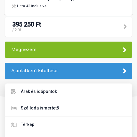
Ultra All Inclusive
395 250 Ft
/ 2 fő
Megnézem
Ajánlatkérő kitöltése
Árak és időpontok
Szálloda ismertető
Térkép