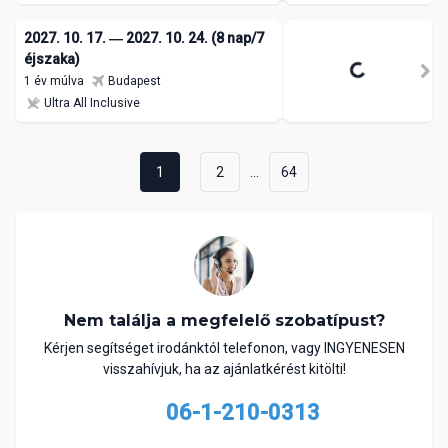
2027. 10. 17. ― 2027. 10. 24. (8 nap/7
éjszaka)
1 év múlva
Budapest
Ultra All Inclusive
...
1
2
64
Nem találja a megfelelő szobatípust?
Kérjen segítséget irodánktól telefonon, vagy INGYENESEN
visszahívjuk, ha az ajánlatkérést kitölti!
06-1-210-0313