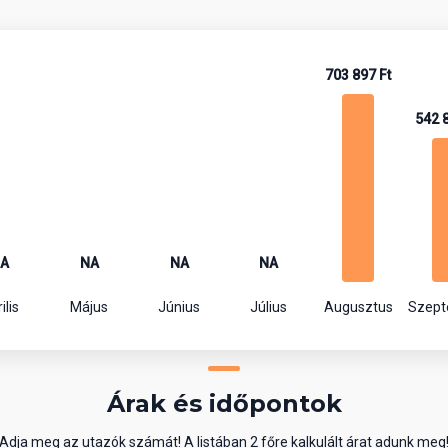
703 897 Ft
542 
A
NA
NA
NA
ilis
Május
Június
Július
Augusztus
Szep
Árak és időpontok
Adja meg az utazók számát! A listában 2 főre kalkulált árat adunk meg