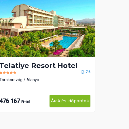
Telatiye Resort Hotel
7.6
Törökország
Alanya
476 167
Árak és időpontok
Ft-tól