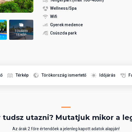
Tengerpart (max 100-400m)
Wellness/Spa
Wifi
Gyerek medence
TOVÁBBI
Csúszda park
15 KÉP
tő
Térkép
Törökország ismertető
Időjárás
F
 tudsz utazni? Mutatjuk mikor a le
Az árak 2 főre értendőek a jelenleg kapott adatok alapján!