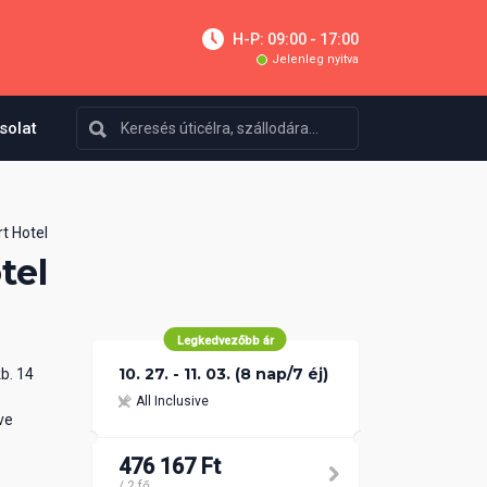
H-P: 09:00 - 17:00
Jelenleg nyitva
solat
rt Hotel
tel
Legkedvezőbb ár
10. 27. - 11. 03. (8 nap/7 éj)
kb. 14
All Inclusive
ve
476 167 Ft
/ 2 fő