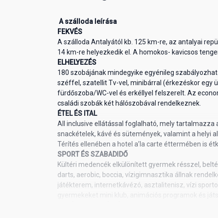
A szálloda leírása
FEKVÉS
A szálloda Antalyától kb. 125 km-re, az antalyai repü
14 km-re helyezkedik el. A homokos- kavicsos tenger
ELHELYEZÉS
180 szobájának mindegyike egyénileg szabályozható 
széffel, szatellit Tv-vel, minibárral (érkezéskor egy 
fürdőszoba/WC-vel és erkéllyel felszerelt. Az econo
családi szobák két hálószobával rendelkeznek.
ÉTEL ÉS ITAL
All inclusive ellátással foglalható, mely tartalmazza a
snackételek, kávé és sütemények, valamint a helyi a
Térítés ellenében a hotel a’la carte éttermében is 
SPORT ÉS SZABADIDŐ
Kültéri medencék elkülönített gyermek résszel, belt
darts, aerobic, boccia, vízigimnasztika állnak rendel
játékterem, internetkávézó, asztalitenisz, vízi sport
gyermekeket mini klub, animációs programok és játs
EGYÉB INFORMÁCIÓ
A WIFI használata a lobbi területén ingyenes. Téríté