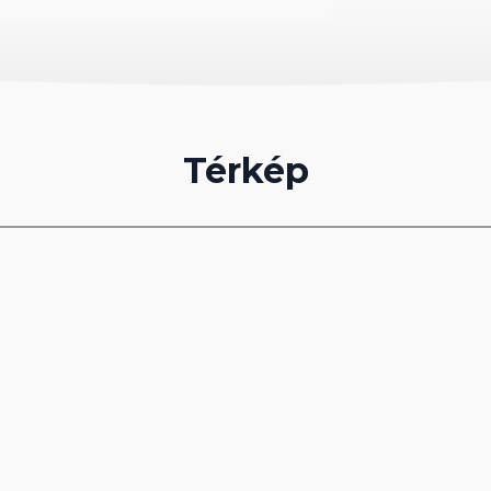
t bővíti a szolgáltatások körét. A napernyők és
parton is ingyenes, míg a matracok
ton fizetni kell.
om/en
tó hivatalos, angol nyelvű leírása alapján került
álloda szolgáltatásainak változásáért Irodánk
Térkép
soljuk a szállodák hivatalos weboldalának
át.