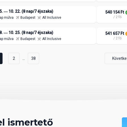
5. ― 10. 22. (8 nap/7 éjszaka)
540 154 Ft
/ 2 fő
ap múlva
Budapest
All Inclusive
8. ― 10. 25. (8 nap/7 éjszaka)
541 657 Ft
/ 2 fő
ap múlva
Budapest
All Inclusive
...
2
38
Követke
el ismertető