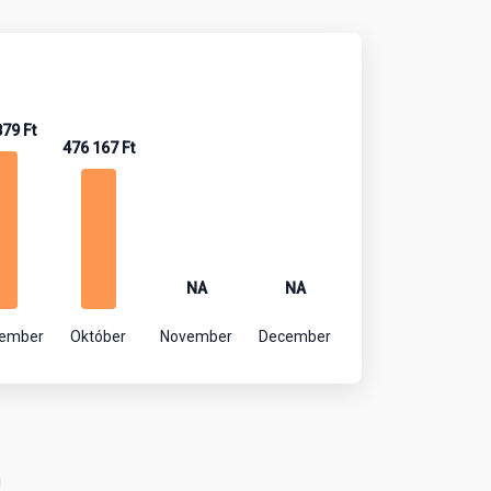
879 Ft
476 167 Ft
NA
NA
tember
Október
November
December
!