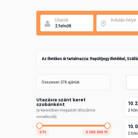
Utasok
Indulás helye
Az illetékes ár tartalmazza: Repülőjegy illetékkel, Száll
Összesen 378 ajánlat.
Utazásra szánt keret
10. 2
szobánként
(a keresőben megadott létszámra
2 hón
vonatkozik)
10. 0
0 Ft
3 500 000 Ft
2 hón