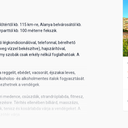
lőtértől kb. 115 km-re, Alanya belvárosától kb.
parttól kb. 100 méterre fekszik.
légkondicionálóval, telefonnal, bérelhető
üveg vízzel bekészítve), hajszárítóval,
my szobák csak erkély nélkül foglalhatóak. A
 reggelit, ebédet, vacsorát, éjszakai leves,
lkoholos- és alkoholmentes italok fogyasztását.
étkezhetnek a vendégek.
éri medence, csúszdák, strandröplabda, fitnesz,
kezésre. Térítés ellenében billiárd, masszázs,
ok, tenisz és kosárlabda várja a vendégeket. A
zótér várja.
s ellenében mosodai szolgáltatások, üzletek,