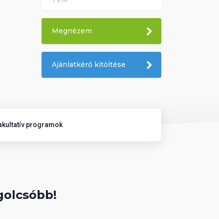
Megnézem
Ajánlatkérő kitöltése
akultatív programok
golcsóbb!