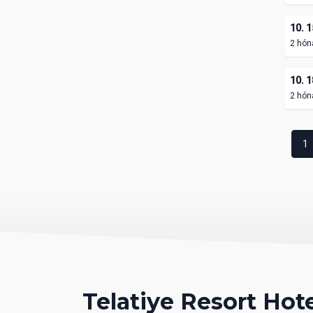
10. 1
2 hón
10. 1
2 hón
1
Telatiye Resort Hot