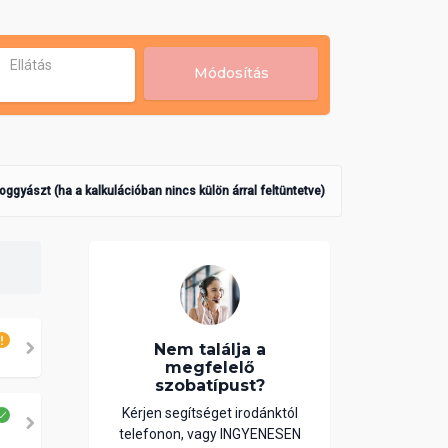
Ellátás
Módosítás
poggyászt (ha a kalkulációban nincs külön árral feltüntetve)
Nem találja a
megfelelő
szobatípust?
Kérjen segítséget irodánktól
telefonon, vagy INGYENESEN