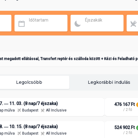
Időtartam
Éjszakák
ást megadott ellátással, Transfert reptér és szálloda között + Kézi és Feladható 
Legolcsóbb
Legkorábbi indulás
7. ― 11. 03. (8 nap/7 éjszaka)
476 167 Ft
/ 2 fő
ap múlva
Budapest
All Inclusive
8. ― 10. 15. (8 nap/7 éjszaka)
524 902 Ft
/ 2 fő
ap múlva
Budapest
All Inclusive