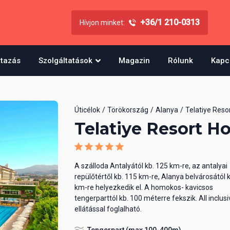
+36/1 210-0313
Hívjon minket:
utazás
Szolgáltatások
Magazin
Rólunk
Kapc
Úticélok
Törökország
Alanya
Telatiye Reso
Telatiye Resort Ho
A szálloda Antalyától kb. 125 km-re, az antalyai
repülőtértől kb. 115 km-re, Alanya belvárosától 
km-re helyezkedik el. A homokos- kavicsos
tengerparttól kb. 100 méterre fekszik. All inclusi
ellátással foglalható.