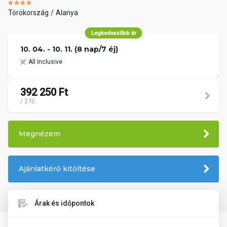
Törökország
Alanya
Legkedvezőbb ár
10. 04. - 10. 11. (8 nap/7 éj)
All Inclusive
392 250 Ft
/ 2 fő
Megnézem
Ajánlatkérő kitöltése
Árak és időpontok