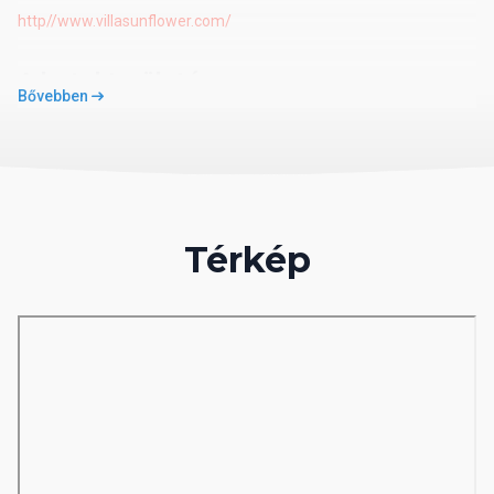
http//www.villasunflower.com/
A hotel területén
Bővebben
3 felnőtt kültéri medence 6,90m x 6,80 m, 27,60m x 6,90 m
és 11,50m x 9,70 m
2 kültéri gyermek medence 5m x 5,15 m, 3m x 3m
200 fő befogadására alkalmas beltéri főétterem és 400 fő
befogadására alkalmas kültéri étterem
Térkép
3 bár
Ellátás
AI - All inclusive
A koncepció a következőket tartalmazza büfé reggeli, ebéd és
vacsora, snackek, sütemények és fagylalt bizonyos órákban, kávé,
tea.