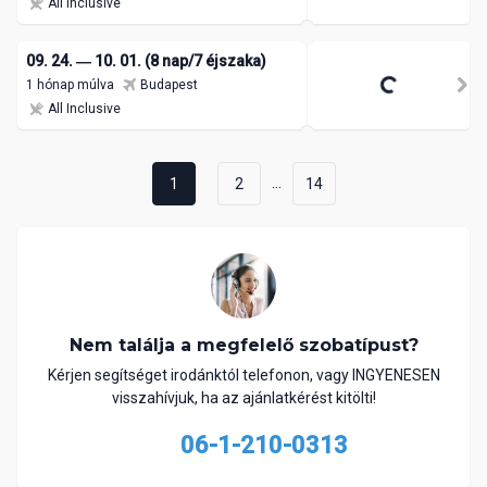
All Inclusive
09. 24. ― 10. 01. (8 nap/7 éjszaka)
1 hónap múlva
Budapest
All Inclusive
...
1
2
14
Nem találja a megfelelő szobatípust?
Kérjen segítséget irodánktól telefonon, vagy INGYENESEN
visszahívjuk, ha az ajánlatkérést kitölti!
06-1-210-0313