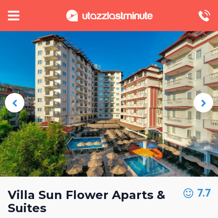
7.7
Villa Sun Flower Aparts &
Suites