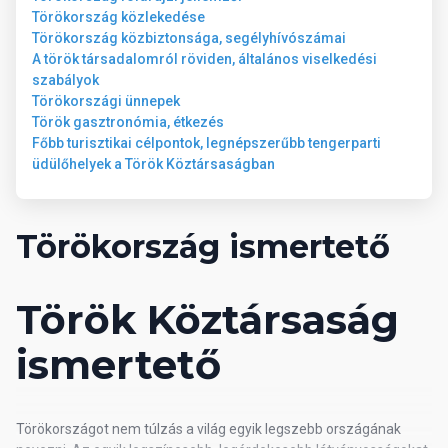
Napágyak, napernyők, strandtörülközők térítés ellenében.
Törökország közlekedése
Törökország közbiztonsága, segélyhívószámai
A török társadalomról röviden, általános viselkedési
Térítéses szolgáltatások
szabályok
Törökországi ünnepek
törökfürdő, szauna
Török gasztronómia, étkezés
masszázs
Főbb turisztikai célpontok, legnépszerűbb tengerparti
mosoda
üdülőhelyek a Török Köztársaságban
játékszoba
fodrászat
orvosi ügyelet
Törökország ismertető
Általános információk
Török Köztársaság
A szálloda 1995-ben nyitotta meg kapuit, a legutóbbi felújítás
ismertető
2022-ban történt.
Az szálloda teljes területe 8000 m2.
Törökországot nem túlzás a világ egyik legszebb országának