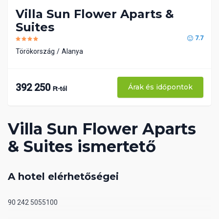
Villa Sun Flower Aparts &
Suites
7.7
Törökország
Alanya
392 250
Árak és időpontok
Ft-tól
Villa Sun Flower Aparts
& Suites ismertető
A hotel elérhetőségei
90 242 5055100