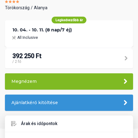
Törökország
Alanya
Legkedvezőbb ár
10. 04. - 10. 11. (8 nap/7 éj)
All Inclusive
392 250 Ft
/ 2 fő
Megnézem
Ajánlatkérő kitöltése
Árak és időpontok