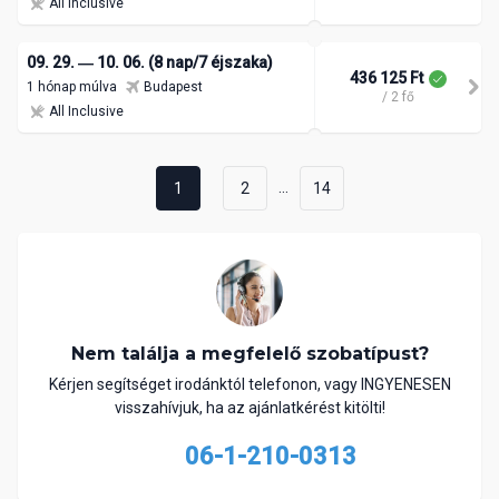
All Inclusive
09. 29. ― 10. 06. (8 nap/7 éjszaka)
436 125 Ft
1 hónap múlva
Budapest
/ 2 fő
All Inclusive
...
1
2
14
Nem találja a megfelelő szobatípust?
Kérjen segítséget irodánktól telefonon, vagy INGYENESEN
visszahívjuk, ha az ajánlatkérést kitölti!
06-1-210-0313