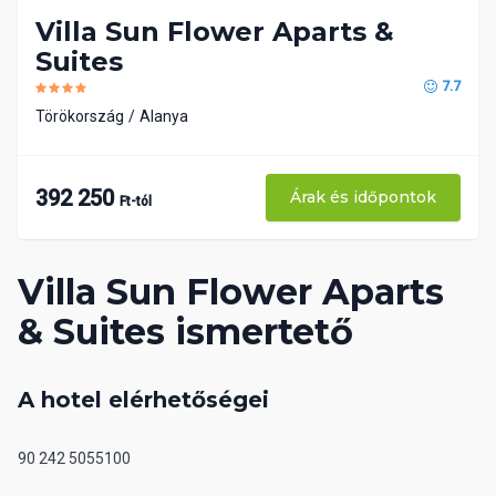
Villa Sun Flower Aparts &
Suites
7.7
Törökország
Alanya
392 250
Árak és időpontok
Ft-tól
Villa Sun Flower Aparts
& Suites ismertető
A hotel elérhetőségei
90 242 5055100