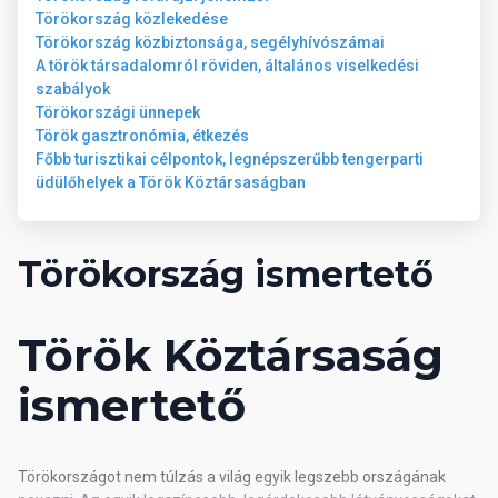
Napágyak, napernyők, strandtörülközők térítés ellenében.
Törökország közlekedése
Törökország közbiztonsága, segélyhívószámai
A török társadalomról röviden, általános viselkedési
Térítéses szolgáltatások
szabályok
Törökországi ünnepek
törökfürdő, szauna
Török gasztronómia, étkezés
masszázs
Főbb turisztikai célpontok, legnépszerűbb tengerparti
mosoda
üdülőhelyek a Török Köztársaságban
játékszoba
fodrászat
orvosi ügyelet
Törökország ismertető
Általános információk
Török Köztársaság
A szálloda 1995-ben nyitotta meg kapuit, a legutóbbi felújítás
ismertető
2022-ban történt.
Az szálloda teljes területe 8000 m2.
Törökországot nem túlzás a világ egyik legszebb országának