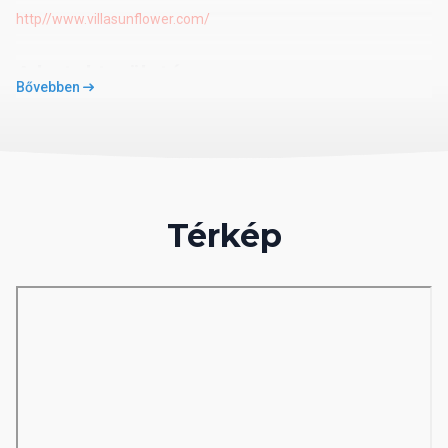
http//www.villasunflower.com/
A hotel területén
Bővebben
3 felnőtt kültéri medence 6,90m x 6,80 m, 27,60m x 6,90 m
és 11,50m x 9,70 m
2 kültéri gyermek medence 5m x 5,15 m, 3m x 3m
200 fő befogadására alkalmas beltéri főétterem és 400 fő
befogadására alkalmas kültéri étterem
Térkép
3 bár
Ellátás
AI - All inclusive
A koncepció a következőket tartalmazza büfé reggeli, ebéd és
vacsora, snackek, sütemények és fagylalt bizonyos órákban, kávé,
tea.