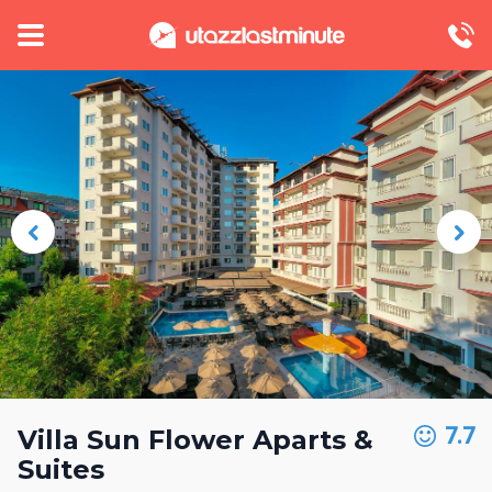
7.7
Villa Sun Flower Aparts &
Suites