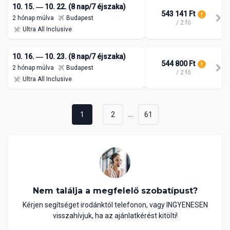
10. 15. ― 10. 22. (8 nap/7 éjszaka)
543 141 Ft
2 hónap múlva
Budapest
/ 2 fő
Ultra All Inclusive
10. 16. ― 10. 23. (8 nap/7 éjszaka)
544 800 Ft
2 hónap múlva
Budapest
/ 2 fő
Ultra All Inclusive
...
1
2
61
Nem találja a megfelelő szobatípust?
Kérjen segítséget irodánktól telefonon, vagy INGYENESEN
visszahívjuk, ha az ajánlatkérést kitölti!