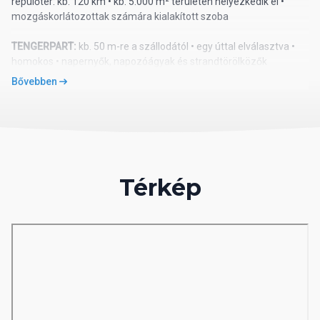
repülőtér: kb. 120 km • kb. 5.000 m² területen helyezkedik el •
mozgáskorlátozottak számára kialakított szoba
TENGERPART:
kb. 50 m-re a szállodától • egy úttal elválasztva •
homokos • napernyők, napozóágyak és strandtörölközők
ingyenesen • privát pavilonok térítés ellenében
Bővebben
ELLÁTÁS
: all inclusive plus (10:00–00:00) • svédasztalos reggeli,
ebéd és vacsora • késői reggeli • diétás menü • délutáni és
éjszakai snackek • kávé, tea és sütemények • fagylalt • helyi
alkoholos és alkoholmentes italok
térítés ellenében:
import és prémium alkoholos és alkoholmentes
Térkép
italok • palackozott italok • frissen facsart gyümölcslevek • éjféli
italok • vízipipa • szobaszerviz
A’la carte étterem (nemzetközi konyha): 1 alkalommal
tartózkodás alatt, előzetes foglalással
SZOLGÁLTATÁSOK:
medence napozóágyakkal és napernyőkkel •
beltéri medence • jacuzzi • vízicsúszdák • főétterem • bárok
(lobby, medence, tengerpart) • animációs programok • esti
showműsorok • élőzene • fitneszterem • mozi • aerobik • jóga •
pilates • vízi torna • vízilabda • asztalitenisz • darts • boccia •