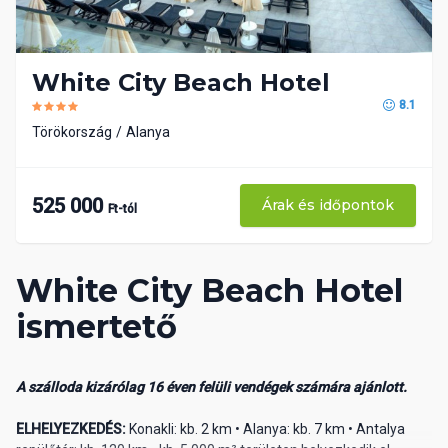
White City Beach Hotel
8.1
Törökország
Alanya
525 000
Árak és időpontok
Ft-tól
White City Beach Hotel
ismertető
A szálloda kizárólag 16 éven felüli vendégek számára ajánlott.
ELHELYEZKEDÉS:
Konakli: kb. 2 km • Alanya: kb. 7 km • Antalya