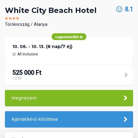
8.1
White City Beach Hotel
Törökország
Alanya
Legkedvezőbb ár
10. 06. - 10. 13. (8 nap/7 éj)
All Inclusive
525 000 Ft
/ 2 fő
Megnézem
Ajánlatkérő kitöltése