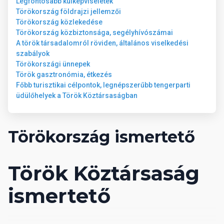
Hajszárító
Legfontosabb külképviseletek
Jakuzzi
Törökország földrajzi jellemzői
kb. 36 m²
Törökország közlekedése
Vízforraló
Törökország közbiztonsága, segélyhívószámai
Minibár
A török társadalomról röviden, általános viselkedési
Széf
szabályok
Zuhanyzó vagy fürdőkád
Törökországi ünnepek
Papucs
Török gasztronómia, étkezés
Tea és kávé készítési lehetőség
Főbb turisztikai célpontok, legnépszerűbb tengerparti
Telefon
üdülőhelyek a Török Köztársaságban
Televízió
WC
WiFi internetkapcsolat térítésmentesen
Törökország ismertető
TÁJRA NÉZŐ ECONOMY SZOBA
Légkondicionáló (egyéni)
Török Köztársaság
Hajszárító
Vízforraló
ismertető
Minibár
Széf
Zuhanyzó vagy fürdőkád
Papucs